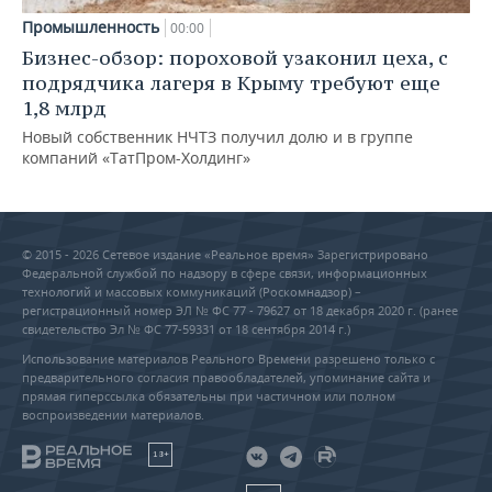
Промышленность
00:00
Бизнес-обзор: пороховой узаконил цеха, с
подрядчика лагеря в Крыму требуют еще
1,8 млрд
Новый собственник НЧТЗ получил долю и в группе
компаний «ТатПром-Холдинг»
© 2015 - 2026 Сетевое издание «Реальное время» Зарегистрировано
Федеральной службой по надзору в сфере связи, информационных
технологий и массовых коммуникаций (Роскомнадзор) –
регистрационный номер ЭЛ № ФС 77 - 79627 от 18 декабря 2020 г. (ранее
свидетельство Эл № ФС 77-59331 от 18 сентября 2014 г.)
Использование материалов Реального Времени разрешено только с
предварительного согласия правообладателей, упоминание сайта и
прямая гиперссылка обязательны при частичном или полном
воспроизведении материалов.
18+