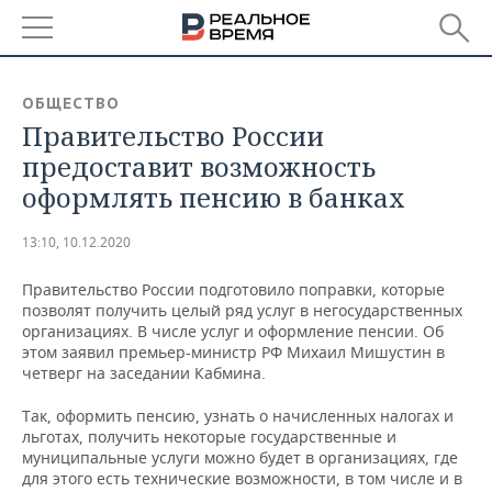
РЕГИОНЫ
ОБЩЕСТВО
Правительство России
БАШКОРТОСТАН
НОВОСТИ
предоставит возможность
ТАТАРСТАН
АНАЛИТИКА
оформлять пенсию в банках
УДМУРТИЯ
НОВОСТИ АНАЛИТИКИ
ЭКОНОМИКА
13:10, 10.12.2020
ДЕКЛАРАЦИИ О ДОХОДАХ
НОВОСТИ ЭКОНОМИКИ
ПРОМЫШЛЕННОСТЬ
Правительство России подготовило поправки, которые
позволят получить целый ряд услуг в негосударственных
КОРОЛИ ГОСЗАКАЗА ПФО
ФИНАНСЫ
НОВОСТИ
НЕДВИЖИМОСТЬ
организациях. В числе услуг и оформление пенсии. Об
ПРОМЫШЛЕННОСТИ
этом заявил премьер-министр РФ Михаил Мишустин в
четверг на заседании Кабмина.
ВУЗЫ ТАТАРСТАНА
БАНКИ
НОВОСТИ НЕДВИЖИМОСТИ
АВТО
АГРОПРОМ
Так, оформить пенсию, узнать о начисленных налогах и
КОМУ ПРИНАДЛЕЖАТ
БЮДЖЕТ
НОВОСТИ АВТО
БИЗНЕС
льготах, получить некоторые государственные и
ТОРГОВЫЕ ЦЕНТРЫ
МАШИНОСТРОЕНИЕ
муниципальные услуги можно будет в организациях, где
ТАТАРСТАНА
для этого есть технические возможности, в том числе и в
ИНВЕСТИЦИИ
НОВОСТИ БИЗНЕСА
ТЕХНОЛОГИИ