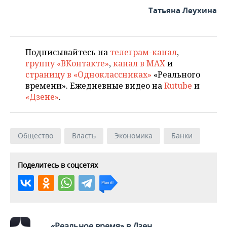
ВОДНЫЕ ВИДЫ СПОРТА
ОБРАЗОВАНИЕ
Татьяна Леухина
ХОККЕЙ С МЯЧОМ
ПРОИСШЕСТВИЯ
Подписывайтесь на
телеграм-канал
,
группу «ВКонтакте»
,
канал в MAX
и
страницу в «Одноклассниках»
«Реального
времени». Ежедневные видео на
Rutube
и
«Дзене»
.
Общество
Власть
Экономика
Банки
Поделитесь в соцсетях
«Реальное время» в Дзен