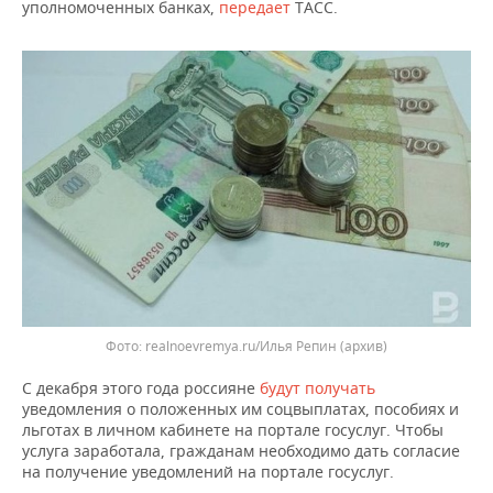
НЕФТЕХИМИЯ
уполномоченных банках,
передает
ТАСС.
РОЗНИЧНАЯ ТОРГОВЛЯ
НОВОСТИ ТЕХНОЛОГИЙ
МЕРОПРИЯТИЯ
НЕФТЬ
ТРАНСПОРТ
IT
НОВОСТИ МЕРОПРИЯТИЙ
СПОРТ
ОПК
УСЛУГИ
МЕДИА
ВЫЕЗДНАЯ РЕДАКЦИЯ
НОВОСТИ СПОРТА
ОБЩЕСТВО
ЭНЕРГЕТИКА
ТЕЛЕКОММУНИКАЦИИ
БИЗНЕС-БРАНЧИ
ФУТБОЛ
НОВОСТИ ОБЩЕСТВА
ФОТОГАЛЕРЕЯ
ONLINE-КОНФЕРЕНЦИИ
ХОККЕЙ
ВЛАСТЬ
СЮЖЕТЫ
ОТКРЫТАЯ ЛЕКЦИЯ
БАСКЕТБОЛ
ИНФРАСТРУКТУРА
СПРАВОЧНИК
ВОЛЕЙБОЛ
ИСТОРИЯ
СПИСОК ПЕРСОН
ПОЛНАЯ ВЕРСИЯ
realnoevremya.ru/Илья Репин
(архив)
С декабря этого года россияне
будут получать
КИБЕРСПОРТ
КУЛЬТУРА
СПИСОК КОМПАНИЙ
уведомления о положенных им соцвыплатах, пособиях и
льготах в личном кабинете на портале госуслуг. Чтобы
ФИГУРНОЕ КАТАНИЕ
МЕДИЦИНА
услуга заработала, гражданам необходимо дать согласие
на получение уведомлений на портале госуслуг.