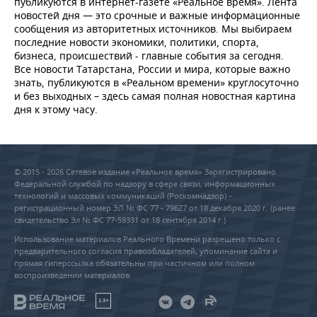
публикуются в интернет-газете «Реальное время». Лента
новостей дня — это срочные и важные информационные
сообщения из авторитетных источников. Мы выбираем
последние новости экономики, политики, спорта,
бизнеса, происшествий - главные события за сегодня.
Все новости Татарстана, России и мира, которые важно
знать, публикуются в «Реальном времени» круглосуточно
и без выходных – здесь самая полная новостная картина
дня к этому часу.
© 2015 - 2026 Сетевое издание «Реальное время» Зарегистрировано
Федеральной службой по надзору в сфере связи, информационных
технологий и массовых коммуникаций (Роскомнадзор) –
регистрационный номер ЭЛ № ФС 77 - 79627 от 18 декабря 2020 г. (ранее
свидетельство Эл № ФС 77-59331 от 18 сентября 2014 г.)
Использование материалов Реального Времени разрешено только с
предварительного согласия правообладателей, упоминание сайта и
прямая гиперссылка обязательны при частичном или полном
воспроизведении материалов.
18+