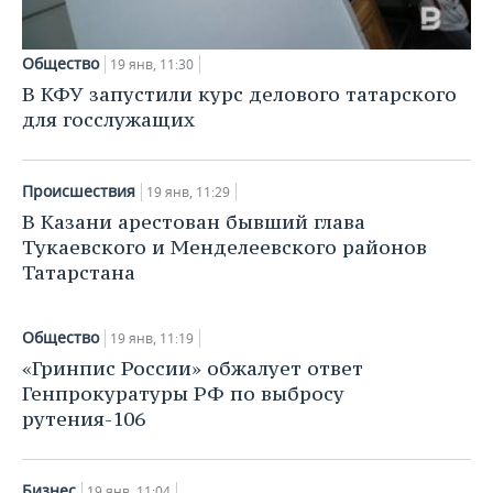
ВОДНЫЕ ВИДЫ СПОРТА
ОБРАЗОВАНИЕ
ХОККЕЙ С МЯЧОМ
ПРОИСШЕСТВИЯ
Общество
19 янв, 11:30
В КФУ запустили курс делового татарского
для госслужащих
Происшествия
19 янв, 11:29
В Казани арестован бывший глава
Тукаевского и Менделеевского районов
Татарстана
Общество
19 янв, 11:19
«Гринпис России» обжалует ответ
Генпрокуратуры РФ по выбросу
рутения-106
Бизнес
19 янв, 11:04