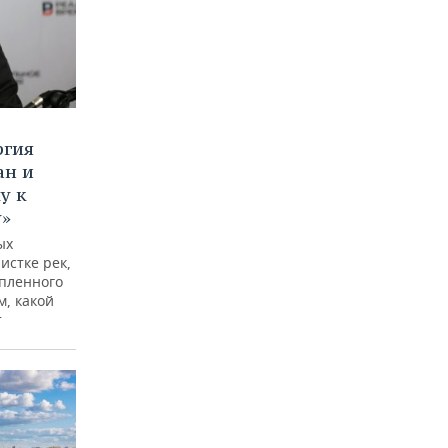
ргия
ан и
у к
у»
ых
истке рек,
опленного
м, какой
т