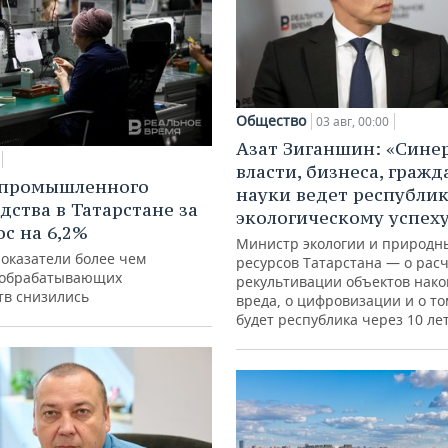
Общество
03 авг, 00:00
Азат Зиганшин: «Сине
власти, бизнеса, гражд
 промышленного
науки ведет республик
дства в Татарстане за
экологическому успех
ос на 6,2%
Министр экологии и природн
показатели более чем
ресурсов Татарстана — о расч
 обрабатывающих
рекультивации объектов нак
тв снизились
вреда, о цифровизации и о то
будет республика через 10 ле