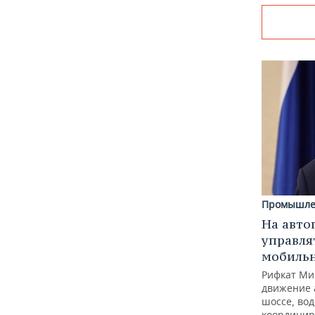
Промышле
На авто
управля
мобиль
Рифкат Ми
движение 
шоссе, вод
координир