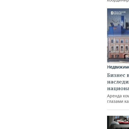
Недвижим
Бизнес 
наследи
национ
Аренда ко
глазами к