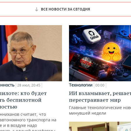
ВСЕ НОВОСТИ ЗА СЕГОДНЯ
нность
Технологии
28 июл, 20:45
00:00
пилоте: кто будет
ИИ взламывает, решае
ть беспилотной
перестраивает мир
ностью
Главные технологические нов
минувшей недели
нниханов считает, что
автономного транспорта на
е и в воздухе надо
овать с единой платформы