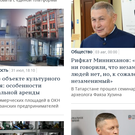
Общество
03 авг, 00:00
Рифкат Минниханов: «
ни говорили, что нез
ость
31 июл, 18:10
людей нет, но, к сожал
в объекте культурного
незаменимый»
я: особенности
В Татарстане прошел семина
альной аренды
археолога Фаяза Хузина
ммерческих площадей в ОКН
азанских предпринимателей