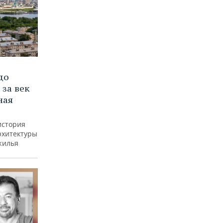
до
 за век
ная
история
рхитектуры
жилья