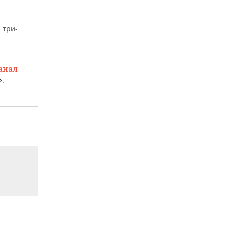
и
 три-
анал
.