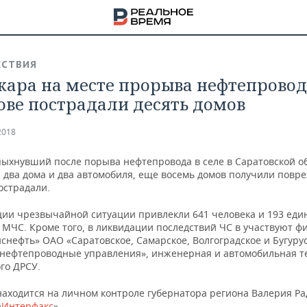
СТВИЯ
жара на месте прорыва нефтепровод
ове пострадали десять домов
2018
пыхнувший после порыва нефтепровода в селе в Саратовской об
 два дома и два автомобиля, еще восемь домов получили повр
острадали.
ции чрезвычайной ситуации привлекли 641 человека и 193 ед
 МЧС. Кроме того, в ликвидации последствий ЧС в участвуют 
снефть» ОАО «Саратовское, Самарское, Волгоградское и Бугуру
нефтепроводные управления», инженерная и автомобильная т
го ДРСУ.
НА
находится на личном контроле губернатора региона Валерия Ра
«
Интерфакс
».