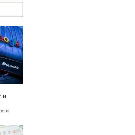
т и
ости