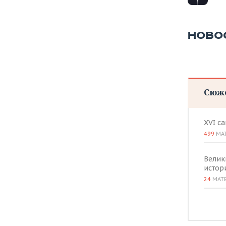
ВОДНЫЕ ВИДЫ СПОРТА
ОБРАЗОВАНИЕ
ХОККЕЙ С МЯЧОМ
ПРОИСШЕСТВИЯ
НОВО
Сюж
XVI с
499
МА
Велик
истор
24
МАТ