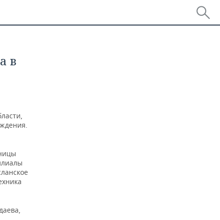
а в
ласти,
еждения.
иницы
филиалы
сланское
ехника
даева,