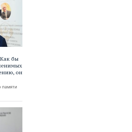
Как бы
аменимых
ению, он
р памяти