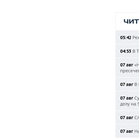
ЧИ
Реж
05:42
В Т
04:53
«Н
07 авг
пресечен
В 
07 авг
Су
07 авг
делу на 
Сл
07 авг
На
07 авг