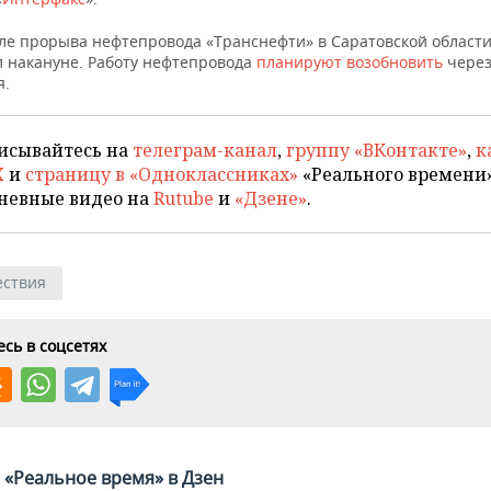
ле прорыва нефтепровода «Транснефти» в Саратовской област
 накануне. Работу нефтепровода
планируют возобновить
через
я.
исывайтесь на
телеграм-канал
,
группу «ВКонтакте»
,
к
X
и
страницу в «Одноклассниках»
«Реального времени»
невные видео на
Rutube
и
«Дзене»
.
ствия
сь в соцсетях
«Реальное время» в Дзен