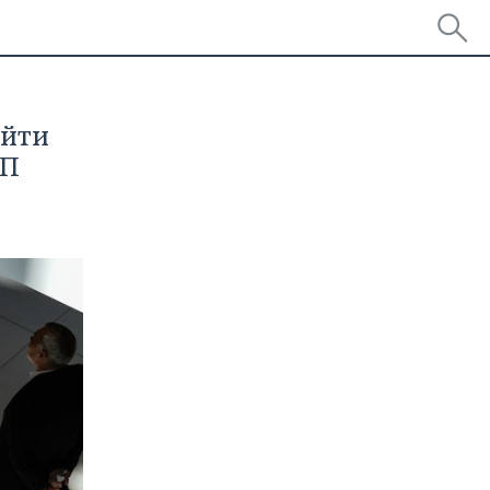
ойти
ИП