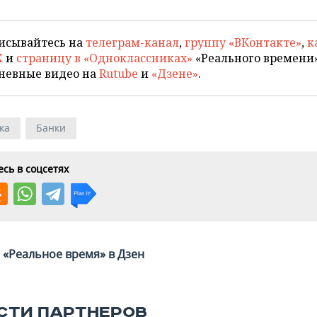
исывайтесь на
телеграм-канал
,
группу «ВКонтакте»
,
к
X
и
страницу в «Одноклассниках»
«Реального времени»
невные видео на
Rutube
и
«Дзене»
.
ка
Банки
сь в соцсетях
«Реальное время» в Дзен
СТИ ПАРТНЕРОВ