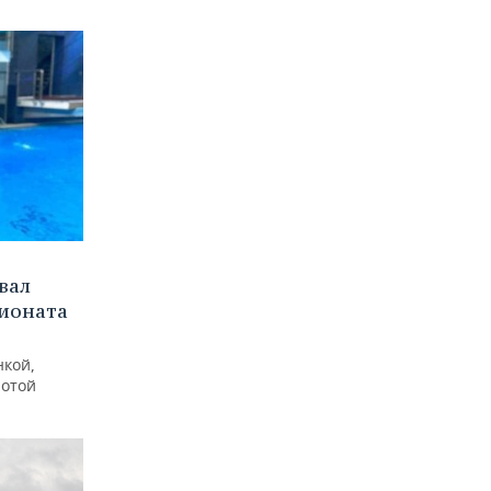
вал
пионата
нкой,
лотой