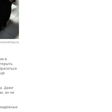
noevremya.ru
ия в
открыть
братиться
ной
а. Даже
и, он не
онадежных