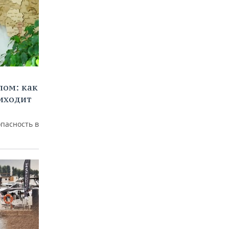
лом: как
иходит
пасность в