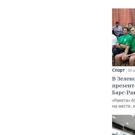
Спорт
06 а
В Зелен
презент
Барс-Ра
«Ракета» б
на месте, 