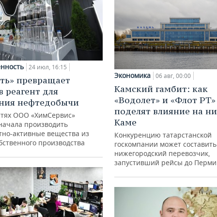
нность
24 июл, 16:15
Экономика
06 авг, 00:00
ть» превращает
Камский гамбит: как
в реагент для
«Водолет» и «Флот РТ»
ния нефтедобычи
поделят влияние на н
тях ООО «ХимСервис»
Каме
начала производить
тно-активные вещества из
Конкуренцию татарстанской
обственного производства
госкомпании может составить
нижегородский перевозчик,
запустивший рейсы до Перми