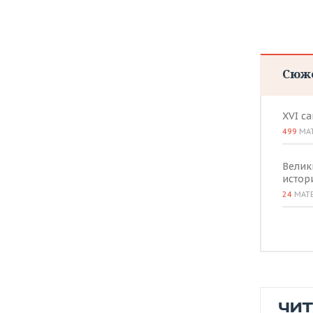
Сюж
XVI с
499
МА
Велик
истор
24
МАТ
ЧИ