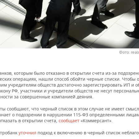
Фото: real
нков, которым было отказано в открытии счета из-за подозрен
ских операциях, нашли способ обойти черные списки. Чтобы 
шим учредителям обществ достаточно зарегистрировать ИП и о
закону РФ, участники и учредители обществ не несут персональ
нности за совершенные компанией деяния.
ты сообщают, что черный список в этом случае не имеет смысл
 знает о подозрении в нарушении 115-ФЗ определенными лицам
тказать в открытии счета,
сообщает
«Коммерсант».
нтробанк
уточнил
подход к включению в черный список неблаг