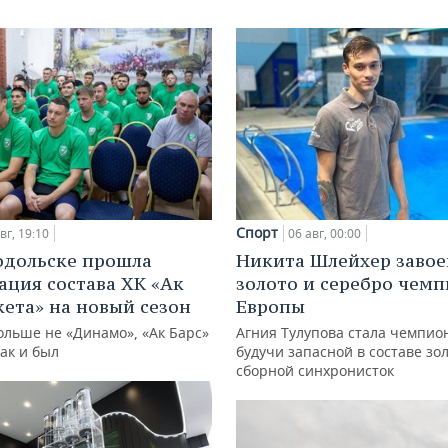
Спорт
вг, 19:10
06 авг, 00:00
одольске прошла
Никита Шлейхер завое
ация состава ХК «Ак
золото и серебро чем
кета» на новый сезон
Европы
ольше не «Динамо», «Ак Барс»
Агния Тулупова стала чемпио
как и был
будучи запасной в составе зо
сборной синхронисток