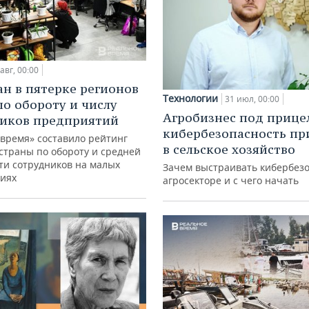
авг, 00:00
ан в пятерке регионов
Технологии
31 июл, 00:00
по обороту и числу
Агробизнес под прице
иков предприятий
кибербезопасность пр
 время» составило рейтинг
в сельское хозяйство
страны по обороту и средней
ти сотрудников на малых
Зачем выстраивать кибербезо
иях
агросекторе и с чего начать