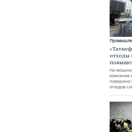
Промышле
«Татнеф
отходы 
повыше
На мощнос
компания 
поверхнос
отходов с