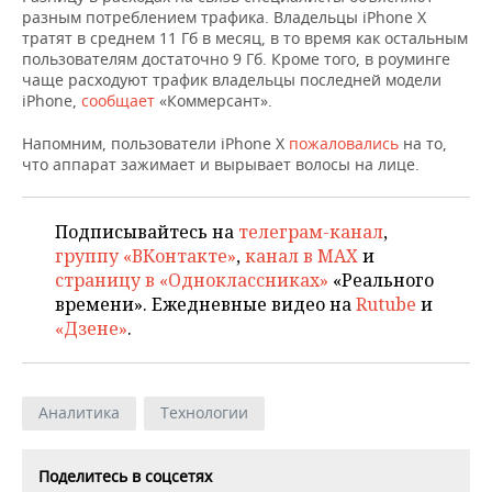
НЕФТЕХИМИЯ
разным потреблением трафика. Владельцы iPhone X
тратят в среднем 11 Гб в месяц, в то время как остальным
РОЗНИЧНАЯ ТОРГОВЛЯ
НОВОСТИ ТЕХНОЛОГИЙ
МЕРОПРИЯТИЯ
НЕФТЬ
пользователям достаточно 9 Гб. Кроме того, в роуминге
чаще расходуют трафик владельцы последней модели
ТРАНСПОРТ
IT
НОВОСТИ МЕРОПРИЯТИЙ
СПОРТ
iPhone,
сообщает
«Коммерсант».
ОПК
УСЛУГИ
МЕДИА
ВЫЕЗДНАЯ РЕДАКЦИЯ
НОВОСТИ СПОРТА
ОБЩЕСТВО
Напомним, пользователи iPhone X
пожаловались
на то,
ЭНЕРГЕТИКА
что аппарат зажимает и вырывает волосы на лице.
ТЕЛЕКОММУНИКАЦИИ
БИЗНЕС-БРАНЧИ
ФУТБОЛ
НОВОСТИ ОБЩЕСТВА
ФОТОГАЛЕРЕЯ
Подписывайтесь на
телеграм-канал
,
ONLINE-КОНФЕРЕНЦИИ
ХОККЕЙ
ВЛАСТЬ
СЮЖЕТЫ
группу «ВКонтакте»
,
канал в MAX
и
страницу в «Одноклассниках»
«Реального
ОТКРЫТАЯ ЛЕКЦИЯ
БАСКЕТБОЛ
ИНФРАСТРУКТУРА
СПРАВОЧНИК
времени». Ежедневные видео на
Rutube
и
«Дзене»
.
ВОЛЕЙБОЛ
ИСТОРИЯ
СПИСОК ПЕРСОН
ПОЛНАЯ ВЕРСИЯ
КИБЕРСПОРТ
КУЛЬТУРА
СПИСОК КОМПАНИЙ
Аналитика
Технологии
ФИГУРНОЕ КАТАНИЕ
МЕДИЦИНА
Поделитесь в соцсетях