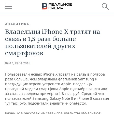
РЕГИОНЫ
АНАЛИТИКА
Владельцы iPhone X тратят на
БАШКОРТОСТАН
НОВОСТИ
связь в 1,5 раза больше
ТАТАРСТАН
АНАЛИТИКА
пользователей других
смартфонов
УДМУРТИЯ
НОВОСТИ АНАЛИТИКИ
ЭКОНОМИКА
09:47, 19.01.2018
ДЕКЛАРАЦИИ О ДОХОДАХ
НОВОСТИ ЭКОНОМИКИ
ПРОМЫШЛЕННОСТЬ
Пользователи новых iPhone X тратят на связь в полтора
КОРОЛИ ГОСЗАКАЗА ПФО
ФИНАНСЫ
НОВОСТИ
НЕДВИЖИМОСТЬ
раза больше, чем владельцы флагманов Samsung и
ПРОМЫШЛЕННОСТИ
предыдущих версий устройств Apple. Владельцы
ВУЗЫ ТАТАРСТАНА
БАНКИ
НОВОСТИ НЕДВИЖИМОСТИ
АВТО
последней модели смартфона Apple в декабре заплатили
АГРОПРОМ
за связь в среднем примерно 1,8 тыс. руб. Средний чек
пользователей Samsung Galaxy Note 8 и iPhone 8 составил
КОМУ ПРИНАДЛЕЖАТ
БЮДЖЕТ
НОВОСТИ АВТО
БИЗНЕС
1,1 тыс. руб, подсчитали аналитики oneFactor.
ТОРГОВЫЕ ЦЕНТРЫ
МАШИНОСТРОЕНИЕ
ТАТАРСТАНА
ИНВЕСТИЦИИ
НОВОСТИ БИЗНЕСА
ТЕХНОЛОГИИ
Разницу в расходах на связь специалисты объясняют