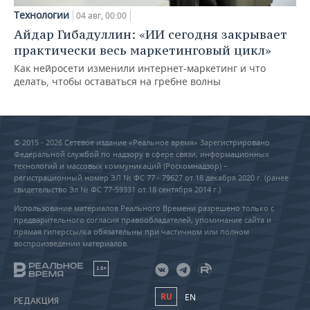
Технологии
04 авг, 00:00
Айдар Гибадуллин: «ИИ сегодня закрывает
практически весь маркетинговый цикл»
Как нейросети изменили интернет-маркетинг и что
делать, чтобы оставаться на гребне волны
© 2015 - 2026 Сетевое издание «Реальное время» Зарегистрировано
Федеральной службой по надзору в сфере связи, информационных
технологий и массовых коммуникаций (Роскомнадзор) –
регистрационный номер ЭЛ № ФС 77 - 79627 от 18 декабря 2020 г. (ранее
свидетельство Эл № ФС 77-59331 от 18 сентября 2014 г.)
Использование материалов Реального Времени разрешено только с
предварительного согласия правообладателей, упоминание сайта и
прямая гиперссылка обязательны при частичном или полном
воспроизведении материалов.
18+
RU
EN
РЕДАКЦИЯ