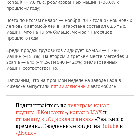
НЕФТЕХИМИЯ
Renault — 7,8 тыс. реализованных машин (+36,6% к
прошлому году).
РОЗНИЧНАЯ ТОРГОВЛЯ
НОВОСТИ ТЕХНОЛОГИЙ
МЕРОПРИЯТИЯ
НЕФТЬ
Всего по итогам января — ноября 2017 года рынок новых
ТРАНСПОРТ
IT
НОВОСТИ МЕРОПРИЯТИЙ
СПОРТ
легковых автомобилей в Татарстане составил 62,5 тыс.
ОПК
машин, что на 19,6% больше, чем за 11 месяцев
прошлого года.
УСЛУГИ
МЕДИА
ВЫЕЗДНАЯ РЕДАКЦИЯ
НОВОСТИ СПОРТА
ОБЩЕСТВО
ЭНЕРГЕТИКА
Среди продаж грузовиков лидирует КАМАЗ — 1 280
ТЕЛЕКОММУНИКАЦИИ
БИЗНЕС-БРАНЧИ
ФУТБОЛ
НОВОСТИ ОБЩЕСТВА
ФОТОГАЛЕРЕЯ
машин (+15,3%). На втором и третьем месте Mercedes и
Scania — 640 (+412%) и 540 (+120%) реализованных
машин соответственно.
ONLINE-КОНФЕРЕНЦИИ
ХОККЕЙ
ВЛАСТЬ
СЮЖЕТЫ
Напомним, что на прошлой неделе на заводе Lada в
ОТКРЫТАЯ ЛЕКЦИЯ
БАСКЕТБОЛ
ИНФРАСТРУКТУРА
СПРАВОЧНИК
Ижевске выпустили
пятимиллионный
автомобиль.
ВОЛЕЙБОЛ
ИСТОРИЯ
СПИСОК ПЕРСОН
ПОЛНАЯ ВЕРСИЯ
Подписывайтесь на
телеграм-канал
,
группу «ВКонтакте»
,
канал в MAX
и
КИБЕРСПОРТ
КУЛЬТУРА
СПИСОК КОМПАНИЙ
страницу в «Одноклассниках»
«Реального
времени». Ежедневные видео на
Rutube
и
ФИГУРНОЕ КАТАНИЕ
МЕДИЦИНА
«Дзене»
.