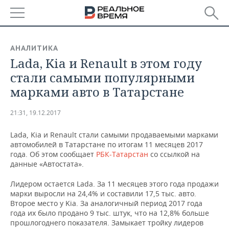
РЕГИОНЫ
АНАЛИТИКА
Lada, Kia и Renault в этом году
БАШКОРТОСТАН
НОВОСТИ
стали самыми популярными
ТАТАРСТАН
АНАЛИТИКА
марками авто в Татарстане
УДМУРТИЯ
НОВОСТИ АНАЛИТИКИ
ЭКОНОМИКА
21:31, 19.12.2017
ДЕКЛАРАЦИИ О ДОХОДАХ
НОВОСТИ ЭКОНОМИКИ
ПРОМЫШЛЕННОСТЬ
Lada, Kia и Renault стали самыми продаваемыми марками
автомобилей в Татарстане по итогам 11 месяцев 2017
КОРОЛИ ГОСЗАКАЗА ПФО
ФИНАНСЫ
НОВОСТИ
НЕДВИЖИМОСТЬ
года. Об этом сообщает
РБК-Татарстан
со ссылкой на
ПРОМЫШЛЕННОСТИ
данные «Автостата».
ВУЗЫ ТАТАРСТАНА
БАНКИ
НОВОСТИ НЕДВИЖИМОСТИ
АВТО
Лидером остается Lada. За 11 месяцев этого года продажи
АГРОПРОМ
марки выросли на 24,4% и составили 17,5 тыс. авто.
КОМУ ПРИНАДЛЕЖАТ
БЮДЖЕТ
НОВОСТИ АВТО
БИЗНЕС
Второе место у Kia. За аналогичный период 2017 года
ТОРГОВЫЕ ЦЕНТРЫ
МАШИНОСТРОЕНИЕ
года их было продано 9 тыс. штук, что на 12,8% больше
ТАТАРСТАНА
прошлогоднего показателя. Замыкает тройку лидеров
ИНВЕСТИЦИИ
НОВОСТИ БИЗНЕСА
ТЕХНОЛОГИИ