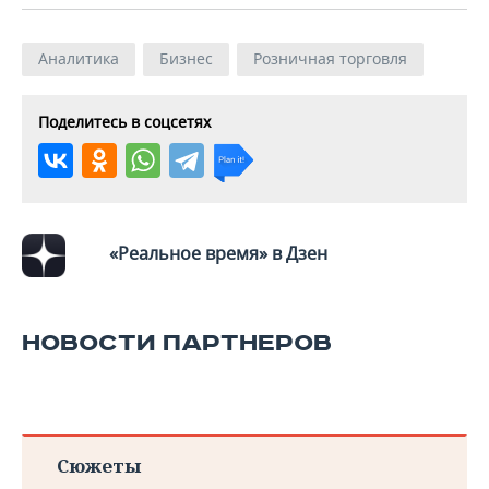
ВОДНЫЕ ВИДЫ СПОРТА
ОБРАЗОВАНИЕ
ХОККЕЙ С МЯЧОМ
ПРОИСШЕСТВИЯ
Аналитика
Бизнес
Розничная торговля
Поделитесь в соцсетях
«Реальное время» в Дзен
НОВОСТИ ПАРТНЕРОВ
Сюжеты