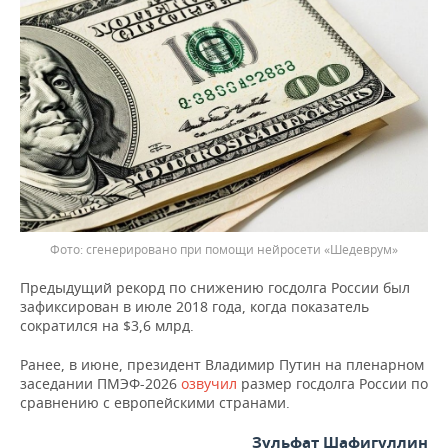
ВОДНЫЕ ВИДЫ СПОРТА
ОБРАЗОВАНИЕ
ХОККЕЙ С МЯЧОМ
ПРОИСШЕСТВИЯ
сгенерировано при помощи нейросети «Шедеврум»
Предыдущий рекорд по снижению госдолга России был
зафиксирован в июле 2018 года, когда показатель
сократился на $3,6 млрд.
Ранее, в июне, президент Владимир Путин на пленарном
заседании ПМЭФ-2026
озвучил
размер госдолга России по
сравнению с европейскими странами.
Зульфат Шафигуллин