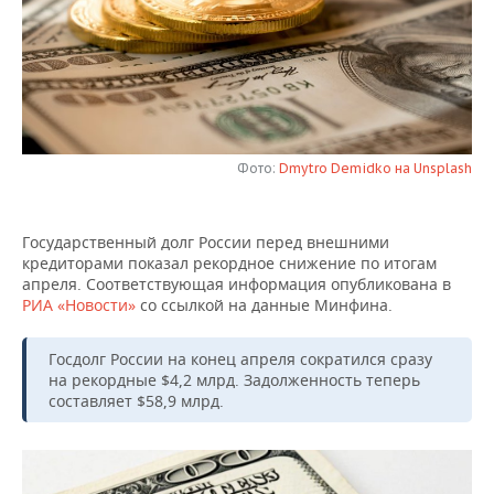
НЕФТЕХИМИЯ
РОЗНИЧНАЯ ТОРГОВЛЯ
НОВОСТИ ТЕХНОЛОГИЙ
МЕРОПРИЯТИЯ
НЕФТЬ
ТРАНСПОРТ
IT
НОВОСТИ МЕРОПРИЯТИЙ
СПОРТ
ОПК
УСЛУГИ
МЕДИА
ВЫЕЗДНАЯ РЕДАКЦИЯ
НОВОСТИ СПОРТА
ОБЩЕСТВО
ЭНЕРГЕТИКА
Фото:
Dmytro Demidko на Unsplash
ТЕЛЕКОММУНИКАЦИИ
БИЗНЕС-БРАНЧИ
ФУТБОЛ
НОВОСТИ ОБЩЕСТВА
ФОТОГАЛЕРЕЯ
Государственный долг России перед внешними
ONLINE-КОНФЕРЕНЦИИ
ХОККЕЙ
ВЛАСТЬ
СЮЖЕТЫ
кредиторами показал рекордное снижение по итогам
апреля. Соответствующая информация опубликована в
ОТКРЫТАЯ ЛЕКЦИЯ
БАСКЕТБОЛ
ИНФРАСТРУКТУРА
СПРАВОЧНИК
РИА «Новости»
со ссылкой на данные Минфина.
ВОЛЕЙБОЛ
ИСТОРИЯ
СПИСОК ПЕРСОН
ПОЛНАЯ ВЕРСИЯ
Госдолг России на конец апреля сократился сразу
на рекордные $4,2 млрд. Задолженность теперь
КИБЕРСПОРТ
КУЛЬТУРА
СПИСОК КОМПАНИЙ
составляет $58,9 млрд.
ФИГУРНОЕ КАТАНИЕ
МЕДИЦИНА