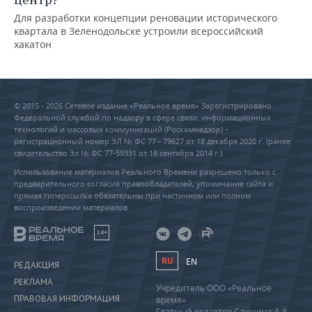
Для разработки концепции реновации исторического
квартала в Зеленодольске устроили всероссийский
хакатон
© 2015 - 2026 Сетевое издание «Реальное время» Зарегистрировано
Федеральной службой по надзору в сфере связи, информационных
технологий и массовых коммуникаций (Роскомнадзор) –
регистрационный номер ЭЛ № ФС 77 - 79627 от 18 декабря 2020 г. (ранее
свидетельство Эл № ФС 77-59331 от 18 сентября 2014 г.)
Использование материалов Реального Времени разрешено только с
предварительного согласия правообладателей, упоминание сайта и
прямая гиперссылка обязательны при частичном или полном
воспроизведении материалов.
18+
RU
EN
РЕДАКЦИЯ
РЕКЛАМА
Учредитель ООО «Реальное
ПРАВОВАЯ ИНФОРМАЦИЯ
время»
Главный редактор Саушина А.А.