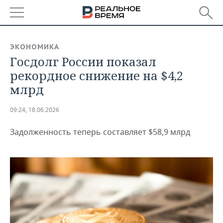
РЕГИОНЫ
ЭКОНОМИКА
Госдолг России показал
БАШКОРТОСТАН
НОВОСТИ
рекордное снижение на $4,2
ТАТАРСТАН
АНАЛИТИКА
млрд
УДМУРТИЯ
НОВОСТИ АНАЛИТИКИ
ЭКОНОМИКА
09:24, 18.06.2026
ДЕКЛАРАЦИИ О ДОХОДАХ
НОВОСТИ ЭКОНОМИКИ
ПРОМЫШЛЕННОСТЬ
Задолженность теперь составляет $58,9 млрд
КОРОЛИ ГОСЗАКАЗА ПФО
ФИНАНСЫ
НОВОСТИ
НЕДВИЖИМОСТЬ
ПРОМЫШЛЕННОСТИ
ВУЗЫ ТАТАРСТАНА
БАНКИ
НОВОСТИ НЕДВИЖИМОСТИ
АВТО
АГРОПРОМ
КОМУ ПРИНАДЛЕЖАТ
БЮДЖЕТ
НОВОСТИ АВТО
БИЗНЕС
ТОРГОВЫЕ ЦЕНТРЫ
МАШИНОСТРОЕНИЕ
ТАТАРСТАНА
ИНВЕСТИЦИИ
НОВОСТИ БИЗНЕСА
ТЕХНОЛОГИИ