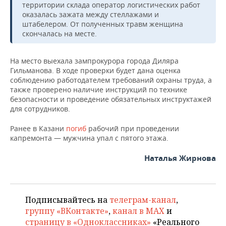
ВОДНЫЕ ВИДЫ СПОРТА
ОБРАЗОВАНИЕ
территории склада оператор логистических работ
оказалась зажата между стеллажами и
штабелером. От полученных травм женщина
ХОККЕЙ С МЯЧОМ
ПРОИСШЕСТВИЯ
скончалась на месте.
На место выехала зампрокурора города Диляра
Гильманова. В ходе проверки будет дана оценка
соблюдению работодателем требований охраны труда, а
также проверено наличие инструкций по технике
безопасности и проведение обязательных инструктажей
для сотрудников.
Ранее в Казани
погиб
рабочий при проведении
капремонта — мужчина упал с пятого этажа.
Наталья Жирнова
Подписывайтесь на
телеграм-канал
,
группу «ВКонтакте»
,
канал в MAX
и
страницу в «Одноклассниках»
«Реального