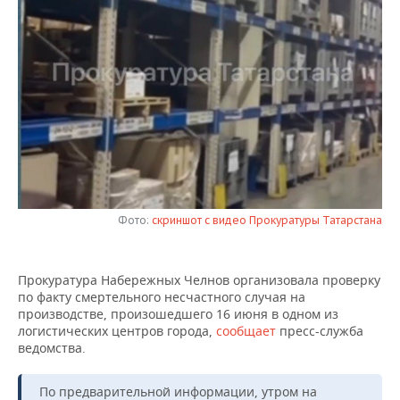
НЕФТЕХИМИЯ
РОЗНИЧНАЯ ТОРГОВЛЯ
НОВОСТИ ТЕХНОЛОГИЙ
МЕРОПРИЯТИЯ
НЕФТЬ
ТРАНСПОРТ
IT
НОВОСТИ МЕРОПРИЯТИЙ
СПОРТ
ОПК
УСЛУГИ
МЕДИА
ВЫЕЗДНАЯ РЕДАКЦИЯ
НОВОСТИ СПОРТА
ОБЩЕСТВО
ЭНЕРГЕТИКА
ТЕЛЕКОММУНИКАЦИИ
БИЗНЕС-БРАНЧИ
ФУТБОЛ
НОВОСТИ ОБЩЕСТВА
ФОТОГАЛЕРЕЯ
ONLINE-КОНФЕРЕНЦИИ
ХОККЕЙ
ВЛАСТЬ
СЮЖЕТЫ
Фото:
скриншот с видео Прокуратуры Татарстана
ОТКРЫТАЯ ЛЕКЦИЯ
БАСКЕТБОЛ
ИНФРАСТРУКТУРА
СПРАВОЧНИК
ВОЛЕЙБОЛ
ИСТОРИЯ
СПИСОК ПЕРСОН
ПОЛНАЯ ВЕРСИЯ
Прокуратура Набережных Челнов организовала проверку
по факту смертельного несчастного случая на
производстве, произошедшего 16 июня в одном из
КИБЕРСПОРТ
КУЛЬТУРА
СПИСОК КОМПАНИЙ
логистических центров города,
сообщает
пресс-служба
ведомства.
ФИГУРНОЕ КАТАНИЕ
МЕДИЦИНА
По предварительной информации, утром на