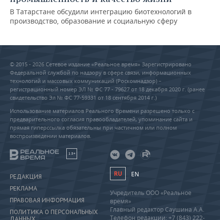
В Татарстане обсудили интеграцию биотехнологий в
производство, образование и социальную сферу
© 2015 - 2026 Сетевое издание «Реальное время» Зарегистрировано
Федеральной службой по надзору в сфере связи, информационных
технологий и массовых коммуникаций (Роскомнадзор) –
регистрационный номер ЭЛ № ФС 77 - 79627 от 18 декабря 2020 г. (ранее
свидетельство Эл № ФС 77-59331 от 18 сентября 2014 г.)
Использование материалов Реального Времени разрешено только с
предварительного согласия правообладателей, упоминание сайта и
прямая гиперссылка обязательны при частичном или полном
воспроизведении материалов.
18+
RU
EN
РЕДАКЦИЯ
РЕКЛАМА
Учредитель ООО «Реальное
ПРАВОВАЯ ИНФОРМАЦИЯ
время»
Главный редактор Саушина А.А.
ПОЛИТИКА О ПЕРСОНАЛЬНЫХ
Телефон редакции: +7 (843) 222-
ДАННЫХ