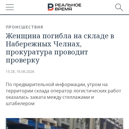
РЕГИОНЫ
ПРОИСШЕСТВИЯ
Женщина погибла на складе в
БАШКОРТОСТАН
НОВОСТИ
Набережных Челнах,
ТАТАРСТАН
АНАЛИТИКА
прокуратура проводит
проверку
УДМУРТИЯ
НОВОСТИ АНАЛИТИКИ
ЭКОНОМИКА
15:28, 16.06.2026
ДЕКЛАРАЦИИ О ДОХОДАХ
НОВОСТИ ЭКОНОМИКИ
ПРОМЫШЛЕННОСТЬ
По предварительной информации, утром на
КОРОЛИ ГОСЗАКАЗА ПФО
ФИНАНСЫ
НОВОСТИ
НЕДВИЖИМОСТЬ
территории склада оператор логистических работ
ПРОМЫШЛЕННОСТИ
оказалась зажата между стеллажами и
ВУЗЫ ТАТАРСТАНА
БАНКИ
НОВОСТИ НЕДВИЖИМОСТИ
АВТО
штабелером
АГРОПРОМ
КОМУ ПРИНАДЛЕЖАТ
БЮДЖЕТ
НОВОСТИ АВТО
БИЗНЕС
ТОРГОВЫЕ ЦЕНТРЫ
МАШИНОСТРОЕНИЕ
ТАТАРСТАНА
ИНВЕСТИЦИИ
НОВОСТИ БИЗНЕСА
ТЕХНОЛОГИИ