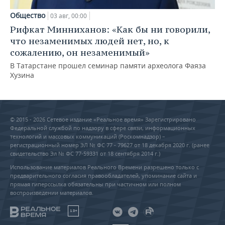
Общество
03 авг, 00:00
Рифкат Минниханов: «Как бы ни говорили,
что незаменимых людей нет, но, к
сожалению, он незаменимый»
В Татарстане прошел семинар памяти археолога Фаяза
Хузина
© 2015 - 2026 Сетевое издание «Реальное время» Зарегистрировано
Федеральной службой по надзору в сфере связи, информационных
технологий и массовых коммуникаций (Роскомнадзор) –
регистрационный номер ЭЛ № ФС 77 - 79627 от 18 декабря 2020 г. (ранее
свидетельство Эл № ФС 77-59331 от 18 сентября 2014 г.)
Использование материалов Реального Времени разрешено только с
предварительного согласия правообладателей, упоминание сайта и
прямая гиперссылка обязательны при частичном или полном
воспроизведении материалов.
18+