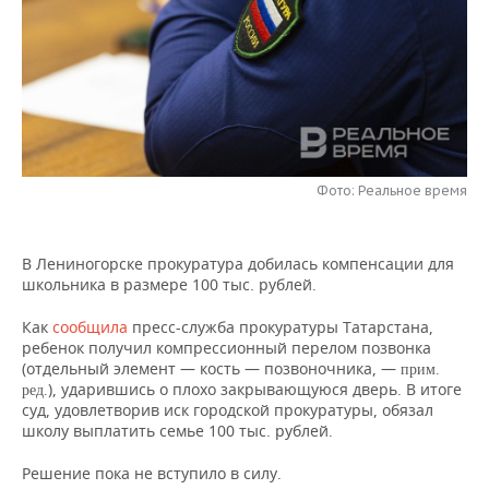
НЕФТЕХИМИЯ
РОЗНИЧНАЯ ТОРГОВЛЯ
НОВОСТИ ТЕХНОЛОГИЙ
МЕРОПРИЯТИЯ
НЕФТЬ
ТРАНСПОРТ
IT
НОВОСТИ МЕРОПРИЯТИЙ
СПОРТ
ОПК
УСЛУГИ
МЕДИА
ВЫЕЗДНАЯ РЕДАКЦИЯ
НОВОСТИ СПОРТА
ОБЩЕСТВО
ЭНЕРГЕТИКА
ТЕЛЕКОММУНИКАЦИИ
БИЗНЕС-БРАНЧИ
ФУТБОЛ
НОВОСТИ ОБЩЕСТВА
ФОТОГАЛЕРЕЯ
Фото: Реальное время
ONLINE-КОНФЕРЕНЦИИ
ХОККЕЙ
ВЛАСТЬ
СЮЖЕТЫ
В Лениногорске прокуратура добилась компенсации для
школьника в размере 100 тыс. рублей.
ОТКРЫТАЯ ЛЕКЦИЯ
БАСКЕТБОЛ
ИНФРАСТРУКТУРА
СПРАВОЧНИК
Как
сообщила
пресс-служба прокуратуры Татарстана,
ВОЛЕЙБОЛ
ИСТОРИЯ
СПИСОК ПЕРСОН
ПОЛНАЯ ВЕРСИЯ
ребенок получил компрессионный перелом позвонка
(отдельный элемент — кость — позвоночника, —
прим.
), ударившись о плохо закрывающуюся дверь. В итоге
КИБЕРСПОРТ
КУЛЬТУРА
СПИСОК КОМПАНИЙ
ред.
суд, удовлетворив иск городской прокуратуры, обязал
школу выплатить семье 100 тыс. рублей.
ФИГУРНОЕ КАТАНИЕ
МЕДИЦИНА
Решение пока не вступило в силу.