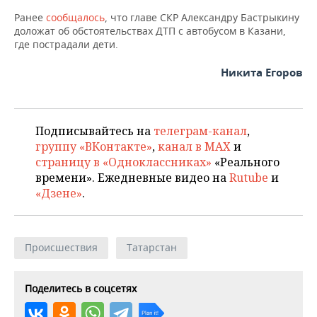
ВОДНЫЕ ВИДЫ СПОРТА
ОБРАЗОВАНИЕ
Ранее
сообщалось
, что главе СКР Александру Бастрыкину
доложат об обстоятельствах ДТП с автобусом в Казани,
ХОККЕЙ С МЯЧОМ
ПРОИСШЕСТВИЯ
где пострадали дети.
Никита Егоров
Подписывайтесь на
телеграм-канал
,
группу «ВКонтакте»
,
канал в MAX
и
страницу в «Одноклассниках»
«Реального
времени». Ежедневные видео на
Rutube
и
«Дзене»
.
Происшествия
Татарстан
Поделитесь в соцсетях