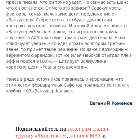
ВОДНЫЕ ВИДЫ СПОРТА
ОБРАЗОВАНИЕ
пресса писала, что он точно уедет. Но сейчас есть шанс,
что он останется. От чего это зависит?
Совокупность
факторов: семья, маленькие дети, предложение от
ХОККЕЙ С МЯЧОМ
ПРОИСШЕСТВИЯ
«Ванкувера». Скорее всего, это будет двухлетний
контракт, контракт новичка. И в какой роли его видят в
«Ванкувере»? Бывает такое, что игрока после кэмпа
спускают в АХЛ и хоккеист там играет два сезона. Если
Илья будет уверен, что едет играть во втором-третьем
звене, то примет такое решение. Но даже с возможным
вариантом с арендой. Тот же Илья Набоков отыграл плей-
офф и поехал в НХЛ», — цитирует Валиуллина
корреспондент «Реального времени».
Ранее в ряде источников появилась информация, что
этим летом форвард Илья Сафонов подпишет контракт с
клубом НХЛ «Ванкувер Кэнакс».
Евгений Романов
Подписывайтесь на
телеграм-канал
,
группу «ВКонтакте»
,
канал в MAX
и