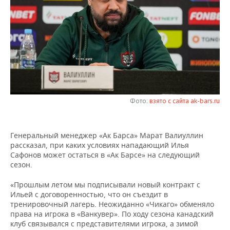
НЕФТЕХИМИЯ
РОЗНИЧНАЯ ТОРГОВЛЯ
НОВОСТИ ТЕХНОЛОГИЙ
МЕРОПРИЯТИЯ
НЕФТЬ
ТРАНСПОРТ
IT
НОВОСТИ МЕРОПРИЯТИЙ
СПОРТ
ОПК
УСЛУГИ
МЕДИА
ВЫЕЗДНАЯ РЕДАКЦИЯ
НОВОСТИ СПОРТА
ОБЩЕСТВО
ЭНЕРГЕТИКА
ТЕЛЕКОММУНИКАЦИИ
БИЗНЕС-БРАНЧИ
ФУТБОЛ
НОВОСТИ ОБЩЕСТВА
ФОТОГАЛЕРЕЯ
Фото:
взято с сайта ak-bars.ru
ONLINE-КОНФЕРЕНЦИИ
ХОККЕЙ
ВЛАСТЬ
СЮЖЕТЫ
Генеральный менеджер «Ак Барса» Марат Валиуллин
ОТКРЫТАЯ ЛЕКЦИЯ
БАСКЕТБОЛ
ИНФРАСТРУКТУРА
СПРАВОЧНИК
рассказал, при каких условиях нападающий Илья
Сафонов может остаться в «Ак Барсе» на следующий
ВОЛЕЙБОЛ
ИСТОРИЯ
СПИСОК ПЕРСОН
ПОЛНАЯ ВЕРСИЯ
сезон.
КИБЕРСПОРТ
КУЛЬТУРА
СПИСОК КОМПАНИЙ
«Прошлым летом мы подписывали новый контракт с
Ильей с договоренностью, что он съездит в
тренировочный лагерь. Неожиданно «Чикаго» обменяло
ФИГУРНОЕ КАТАНИЕ
МЕДИЦИНА
права на игрока в «Ванкувер». По ходу сезона канадский
клуб связывался с представителями игрока, а зимой