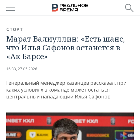
РЕГИОНЫ
СПОРТ
Марат Валиуллин: «Есть шанс,
БАШКОРТОСТАН
НОВОСТИ
что Илья Сафонов останется в
ТАТАРСТАН
АНАЛИТИКА
«Ак Барсе»
УДМУРТИЯ
НОВОСТИ АНАЛИТИКИ
ЭКОНОМИКА
16:33, 27.05.2026
ДЕКЛАРАЦИИ О ДОХОДАХ
НОВОСТИ ЭКОНОМИКИ
ПРОМЫШЛЕННОСТЬ
Генеральный менеджер казанцев рассказал, при
каких условиях в команде может остаться
КОРОЛИ ГОСЗАКАЗА ПФО
ФИНАНСЫ
НОВОСТИ
НЕДВИЖИМОСТЬ
центральный нападающий Илья Сафонов
ПРОМЫШЛЕННОСТИ
ВУЗЫ ТАТАРСТАНА
БАНКИ
НОВОСТИ НЕДВИЖИМОСТИ
АВТО
АГРОПРОМ
КОМУ ПРИНАДЛЕЖАТ
БЮДЖЕТ
НОВОСТИ АВТО
БИЗНЕС
ТОРГОВЫЕ ЦЕНТРЫ
МАШИНОСТРОЕНИЕ
ТАТАРСТАНА
ИНВЕСТИЦИИ
НОВОСТИ БИЗНЕСА
ТЕХНОЛОГИИ