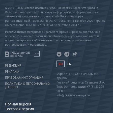
© 2015 - 2026 Сетевое издание «Реальное время» Зарегистрировано
Федеральной службой по надзору в сфере связи, информационных
технологий и массовых коммуникаций (Роскомнадзор) –
регистрационный номер ЭЛ № ФС 77 - 79627 от 18 декабря 2020 г. (ранее
свидетельство Эл № ФС 77-59331 от 18 сентября 2014 г.)
Использование материалов Реального Времени разрешено только с
предварительного согласия правообладателей, упоминание сайта и
прямая гиперссылка обязательны при частичном или полном
воспроизведении материалов.
18+
RU
EN
РЕДАКЦИЯ
РЕКЛАМА
Учредитель ООО «Реальное
ПРАВОВАЯ ИНФОРМАЦИЯ
время»
Главный редактор Саушина А.А.
ПОЛИТИКА О ПЕРСОНАЛЬНЫХ
Телефон редакции: +7 (843) 222-
ДАННЫХ
90-80
info@realnoevremya.ru
Полная версия
Тестовая версия