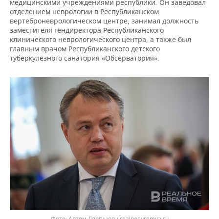
ВОДНЫЕ ВИДЫ СПОРТА
ОБРАЗОВАНИЕ
медицинскими учреждениями республики. Он заведовал
отделением неврологии в Республиканском
вертеброневрологическом центре, занимал должность
ХОККЕЙ С МЯЧОМ
ПРОИСШЕСТВИЯ
заместителя гендиректора Республиканского
клинического неврологического центра, а также был
главным врачом Республиканского детского
туберкулезного санатория «Обсерватория».
Артем Дергунов / realnoevremya.ru