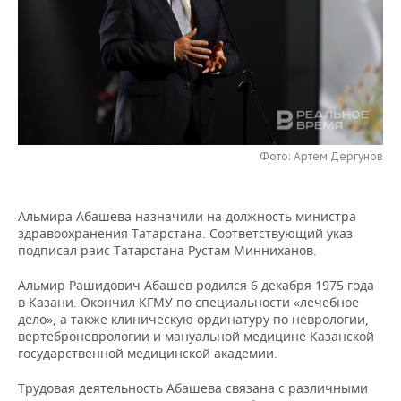
НЕФТЕХИМИЯ
РОЗНИЧНАЯ ТОРГОВЛЯ
НОВОСТИ ТЕХНОЛОГИЙ
МЕРОПРИЯТИЯ
НЕФТЬ
ТРАНСПОРТ
IT
НОВОСТИ МЕРОПРИЯТИЙ
СПОРТ
ОПК
УСЛУГИ
МЕДИА
ВЫЕЗДНАЯ РЕДАКЦИЯ
НОВОСТИ СПОРТА
ОБЩЕСТВО
ЭНЕРГЕТИКА
ТЕЛЕКОММУНИКАЦИИ
БИЗНЕС-БРАНЧИ
ФУТБОЛ
НОВОСТИ ОБЩЕСТВА
ФОТОГАЛЕРЕЯ
Фото: Артем Дергунов
ONLINE-КОНФЕРЕНЦИИ
ХОККЕЙ
ВЛАСТЬ
СЮЖЕТЫ
Альмира Абашева назначили на должность министра
здравоохранения Татарстана. Соответствующий указ
ОТКРЫТАЯ ЛЕКЦИЯ
БАСКЕТБОЛ
ИНФРАСТРУКТУРА
СПРАВОЧНИК
подписал раис Татарстана Рустам Минниханов.
ВОЛЕЙБОЛ
ИСТОРИЯ
СПИСОК ПЕРСОН
ПОЛНАЯ ВЕРСИЯ
Альмир Рашидович Абашев родился 6 декабря 1975 года
в Казани. Окончил КГМУ по специальности «лечебное
дело», а также клиническую ординатуру по неврологии,
КИБЕРСПОРТ
КУЛЬТУРА
СПИСОК КОМПАНИЙ
вертеброневрологии и мануальной медицине Казанской
государственной медицинской академии.
ФИГУРНОЕ КАТАНИЕ
МЕДИЦИНА
Трудовая деятельность Абашева связана с различными