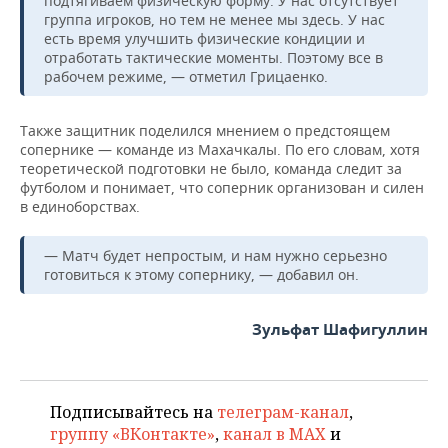
подтягиваем физическую форму. У нас отсутствует
ВОДНЫЕ ВИДЫ СПОРТА
ОБРАЗОВАНИЕ
группа игроков, но тем не менее мы здесь. У нас
есть время улучшить физические кондиции и
ХОККЕЙ С МЯЧОМ
ПРОИСШЕСТВИЯ
отработать тактические моменты. Поэтому все в
рабочем режиме, — отметил Грицаенко.
Также защитник поделился мнением о предстоящем
сопернике — команде из Махачкалы. По его словам, хотя
теоретической подготовки не было, команда следит за
футболом и понимает, что соперник организован и силен
в единоборствах.
— Матч будет непростым, и нам нужно серьезно
готовиться к этому сопернику, — добавил он.
Зульфат Шафигуллин
Подписывайтесь на
телеграм-канал
,
группу «ВКонтакте»
,
канал в MAX
и