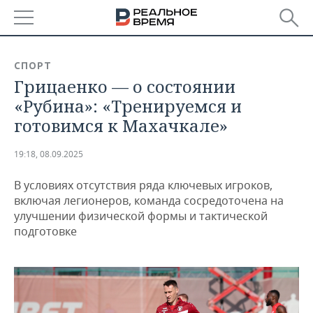
РЕГИОНЫ
СПОРТ
Грицаенко — о состоянии
БАШКОРТОСТАН
НОВОСТИ
«Рубина»: «Тренируемся и
ТАТАРСТАН
АНАЛИТИКА
готовимся к Махачкале»
УДМУРТИЯ
НОВОСТИ АНАЛИТИКИ
ЭКОНОМИКА
19:18, 08.09.2025
ДЕКЛАРАЦИИ О ДОХОДАХ
НОВОСТИ ЭКОНОМИКИ
ПРОМЫШЛЕННОСТЬ
В условиях отсутствия ряда ключевых игроков,
включая легионеров, команда сосредоточена на
КОРОЛИ ГОСЗАКАЗА ПФО
ФИНАНСЫ
НОВОСТИ
НЕДВИЖИМОСТЬ
улучшении физической формы и тактической
ПРОМЫШЛЕННОСТИ
подготовке
ВУЗЫ ТАТАРСТАНА
БАНКИ
НОВОСТИ НЕДВИЖИМОСТИ
АВТО
АГРОПРОМ
КОМУ ПРИНАДЛЕЖАТ
БЮДЖЕТ
НОВОСТИ АВТО
БИЗНЕС
ТОРГОВЫЕ ЦЕНТРЫ
МАШИНОСТРОЕНИЕ
ТАТАРСТАНА
ИНВЕСТИЦИИ
НОВОСТИ БИЗНЕСА
ТЕХНОЛОГИИ