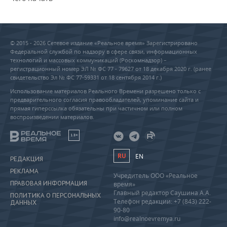
© 2015 - 2026 Сетевое издание «Реальное время» Зарегистрировано
Федеральной службой по надзору в сфере связи, информационных
технологий и массовых коммуникаций (Роскомнадзор) –
регистрационный номер ЭЛ № ФС 77 - 79627 от 18 декабря 2020 г. (ранее
свидетельство Эл № ФС 77-59331 от 18 сентября 2014 г.)
Использование материалов Реального Времени разрешено только с
предварительного согласия правообладателей, упоминание сайта и
прямая гиперссылка обязательны при частичном или полном
воспроизведении материалов.
18+
RU
EN
РЕДАКЦИЯ
РЕКЛАМА
Учредитель ООО «Реальное
ПРАВОВАЯ ИНФОРМАЦИЯ
время»
Главный редактор Саушина А.А.
ПОЛИТИКА О ПЕРСОНАЛЬНЫХ
Телефон редакции: +7 (843) 222-
ДАННЫХ
90-80
info@realnoevremya.ru