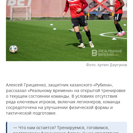
НЕФТЕХИМИЯ
РОЗНИЧНАЯ ТОРГОВЛЯ
НОВОСТИ ТЕХНОЛОГИЙ
МЕРОПРИЯТИЯ
НЕФТЬ
ТРАНСПОРТ
IT
НОВОСТИ МЕРОПРИЯТИЙ
СПОРТ
ОПК
УСЛУГИ
МЕДИА
ВЫЕЗДНАЯ РЕДАКЦИЯ
НОВОСТИ СПОРТА
ОБЩЕСТВО
ЭНЕРГЕТИКА
ТЕЛЕКОММУНИКАЦИИ
БИЗНЕС-БРАНЧИ
ФУТБОЛ
НОВОСТИ ОБЩЕСТВА
ФОТОГАЛЕРЕЯ
ONLINE-КОНФЕРЕНЦИИ
ХОККЕЙ
ВЛАСТЬ
Фото: Артем Дергунов
СЮЖЕТЫ
ОТКРЫТАЯ ЛЕКЦИЯ
БАСКЕТБОЛ
ИНФРАСТРУКТУРА
СПРАВОЧНИК
Алексей Грицаенко, защитник казанского «Рубина»,
рассказал «Реальному времени» на открытой тренировке
ВОЛЕЙБОЛ
ИСТОРИЯ
СПИСОК ПЕРСОН
ПОЛНАЯ ВЕРСИЯ
о текущем состоянии команды. В условиях отсутствия
ряда ключевых игроков, включая легионеров, команда
КИБЕРСПОРТ
КУЛЬТУРА
СПИСОК КОМПАНИЙ
сосредоточена на улучшении физической формы и
тактической подготовке.
ФИГУРНОЕ КАТАНИЕ
МЕДИЦИНА
— Что нам остается? Тренируемся, готовимся,