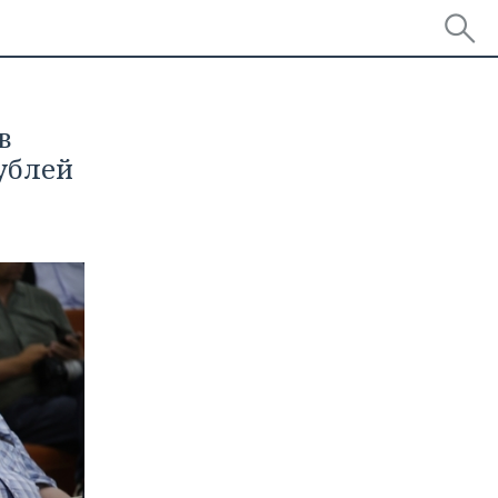
в
ублей