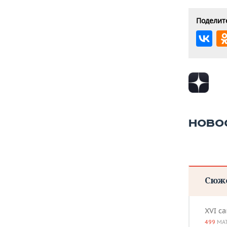
Поделите
НОВО
Сюж
XVI с
499
МА