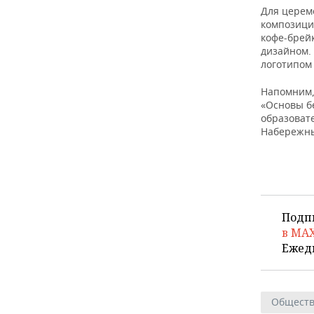
Для церем
композици
кофе-брейк
дизайном.
логотипом
Напомним,
«Основы б
образоват
Набережн
Подп
в MA
Ежед
Общест