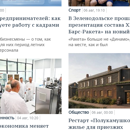
Спорт
:00
06 авг, 19:10
редпринимателей: как
В Зеленодольске прош
уете работу с кадрами
презентация состава Х
Барс-Ракета» на новый
 бизнесмены — о том, как
«Ракета» больше не «Динамо»,
для них период летних
на месте, как и был
персонала
Общество
06 авг, 00:00
нность
04 авг, 10:20
Рестарт «Полукамушко
экономика меняет
жилье для приезжих