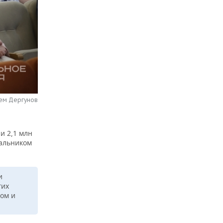
тем Дергунов
и 2,1 млн
чальником
и
гих
ком и