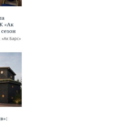
ла
К «Ак
 сезон
 «Ак Барс»
в»: