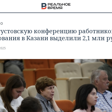
ВО
густовскую конференцию работнико
ования в Казани выделили 2,1 млн р
2025
НА