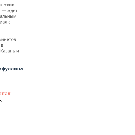
ческих
к — ждет
инальным
иал с
бинетов
 в
 Казань и
рифуллина
анал
.