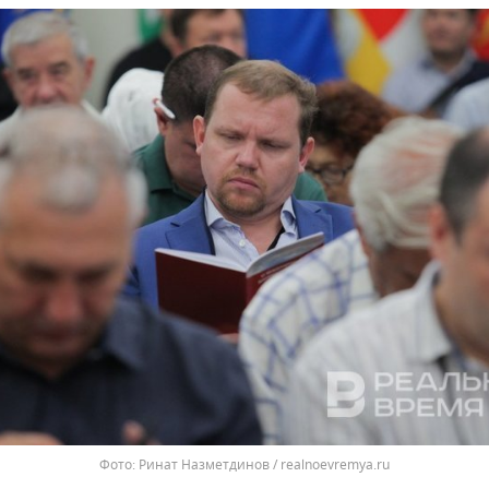
Ринат Назметдинов / realnoevremya.ru