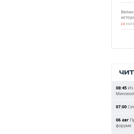
Велик
истор
24
МАТ
ЧИ
Из 
08:45
Минэкол
Сег
07:00
Пр
06 авг
форуме