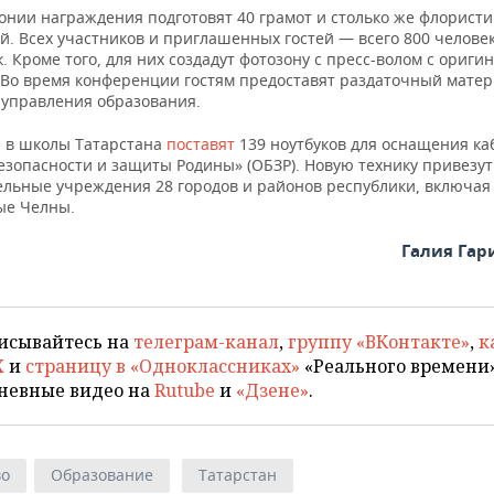
онии награждения подготовят 40 грамот и столько же флористи
й. Всех участников и приглашенных гостей — всего 800 челове
. Кроме того, для них создадут фотозону с пресс-волом с ориг
 Во время конференции гостям предоставят раздаточный матер
 управления образования.
 в школы Татарстана
поставят
139 ноутбуков для оснащения ка
езопасности и защиты Родины» (ОБЗР). Новую технику привезут
ельные учреждения 28 городов и районов республики, включая
ые Челны.
Галия Га
исывайтесь на
телеграм-канал
,
группу «ВКонтакте»
,
к
X
и
страницу в «Одноклассниках»
«Реального времени»
невные видео на
Rutube
и
«Дзене»
.
во
Образование
Татарстан