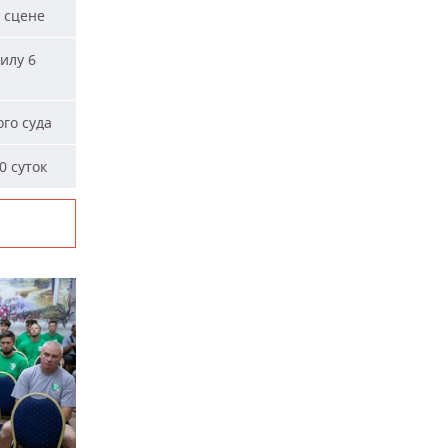
 сцене
илу 6
го суда
0 суток