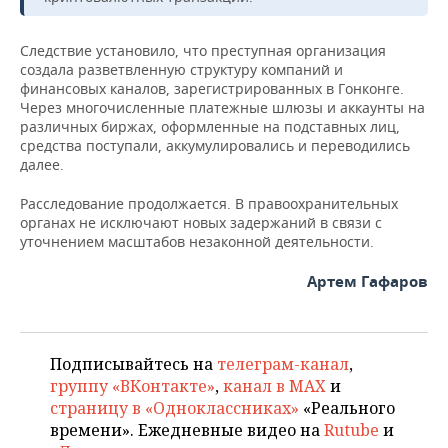
ВОДНЫЕ ВИДЫ СПОРТА
ОБРАЗОВАНИЕ
ХОККЕЙ С МЯЧОМ
ПРОИСШЕСТВИЯ
Следствие установило, что преступная организация
создала разветвленную структуру компаний и
финансовых каналов, зарегистрированных в Гонконге.
Через многочисленные платежные шлюзы и аккаунты на
различных биржах, оформленные на подставных лиц,
средства поступали, аккумулировались и переводились
далее.
Расследование продолжается. В правоохранительных
органах не исключают новых задержаний в связи с
уточнением масштабов незаконной деятельности.
Артем Гафаров
Подписывайтесь на
телеграм-канал
,
группу «ВКонтакте»
,
канал в MAX
и
страницу в «Одноклассниках»
«Реального
времени». Ежедневные видео на
Rutube
и