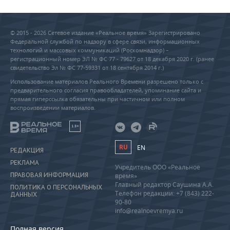
© 2015 - 2026 Сетевое издание «Реальное время» Зарегистрировано
Федеральной службой по надзору в сфере связи, информационных
технологий и массовых коммуникаций (Роскомнадзор) –
регистрационный номер ЭЛ № ФС 77 - 79627 от 18 декабря 2020 г. (ранее
свидетельство Эл № ФС 77-59331 от 18 сентября 2014 г.)
Использование материалов Реального Времени разрешено только с
предварительного согласия правообладателей, упоминание сайта и
прямая гиперссылка обязательны при частичном или полном
воспроизведении материалов.
18+
RU
EN
РЕДАКЦИЯ
РЕКЛАМА
Учредитель ООО «Реальное
ПРАВОВАЯ ИНФОРМАЦИЯ
время»
Главный редактор Саушина А.А.
ПОЛИТИКА О ПЕРСОНАЛЬНЫХ
Телефон редакции: +7 (843) 222-
ДАННЫХ
90-80
info@realnoevremya.ru
Полная версия