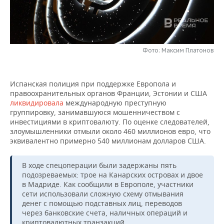
НЕФТЕХИМИЯ
РОЗНИЧНАЯ ТОРГОВЛЯ
НОВОСТИ ТЕХНОЛОГИЙ
МЕРОПРИЯТИЯ
НЕФТЬ
ТРАНСПОРТ
IT
НОВОСТИ МЕРОПРИЯТИЙ
СПОРТ
ОПК
Фото: Максим Платонов
УСЛУГИ
МЕДИА
ВЫЕЗДНАЯ РЕДАКЦИЯ
НОВОСТИ СПОРТА
ОБЩЕСТВО
ЭНЕРГЕТИКА
Испанская полиция при поддержке Европола и
ТЕЛЕКОММУНИКАЦИИ
БИЗНЕС-БРАНЧИ
ФУТБОЛ
НОВОСТИ ОБЩЕСТВА
ФОТОГАЛЕРЕЯ
правоохранительных органов Франции, Эстонии и США
ликвидировала
международную преступную
ONLINE-КОНФЕРЕНЦИИ
ХОККЕЙ
ВЛАСТЬ
СЮЖЕТЫ
группировку, занимавшуюся мошенничеством с
инвестициями в криптовалюту. По оценке следователей,
злоумышленники отмыли около 460 миллионов евро, что
ОТКРЫТАЯ ЛЕКЦИЯ
БАСКЕТБОЛ
ИНФРАСТРУКТУРА
СПРАВОЧНИК
эквивалентно примерно 540 миллионам долларов США.
ВОЛЕЙБОЛ
ИСТОРИЯ
СПИСОК ПЕРСОН
ПОЛНАЯ ВЕРСИЯ
В ходе спецоперации были задержаны пять
подозреваемых: трое на Канарских островах и двое
КИБЕРСПОРТ
КУЛЬТУРА
СПИСОК КОМПАНИЙ
в Мадриде. Как сообщили в Европоле, участники
сети использовали сложную схему отмывания
ФИГУРНОЕ КАТАНИЕ
МЕДИЦИНА
денег с помощью подставных лиц, переводов
через банковские счета, наличных операций и
криптовалютных транзакций.