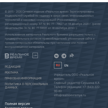
© 2015 - 2026 Сетевое издание «Реальное время» Зарегистрировано
Федеральной службой по надзору в сфере связи, информационных
технологий и массовых коммуникаций (Роскомнадзор) –
регистрационный номер ЭЛ № ФС 77 - 79627 от 18 декабря 2020 г. (ранее
свидетельство Эл № ФС 77-59331 от 18 сентября 2014 г.)
Использование материалов Реального Времени разрешено только с
предварительного согласия правообладателей, упоминание сайта и
прямая гиперссылка обязательны при частичном или полном
воспроизведении материалов.
18+
RU
EN
РЕДАКЦИЯ
РЕКЛАМА
Учредитель ООО «Реальное
ПРАВОВАЯ ИНФОРМАЦИЯ
время»
Главный редактор Саушина А.А.
ПОЛИТИКА О ПЕРСОНАЛЬНЫХ
Телефон редакции: +7 (843) 222-
ДАННЫХ
90-80
info@realnoevremya.ru
Полная версия