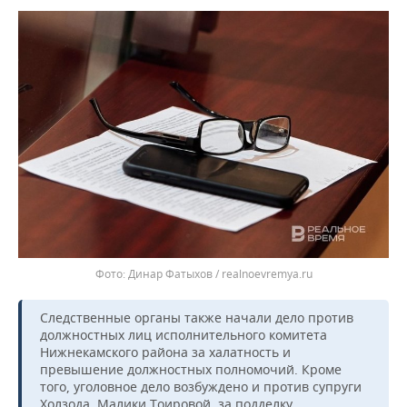
ВОДНЫЕ ВИДЫ СПОРТА
ОБРАЗОВАНИЕ
ХОККЕЙ С МЯЧОМ
ПРОИСШЕСТВИЯ
Динар Фатыхов / realnoevremya.ru
Следственные органы также начали дело против
должностных лиц исполнительного комитета
Нижнекамского района за халатность и
превышение должностных полномочий. Кроме
того, уголовное дело возбуждено и против супруги
Холзода, Малики Тоировой, за подделку