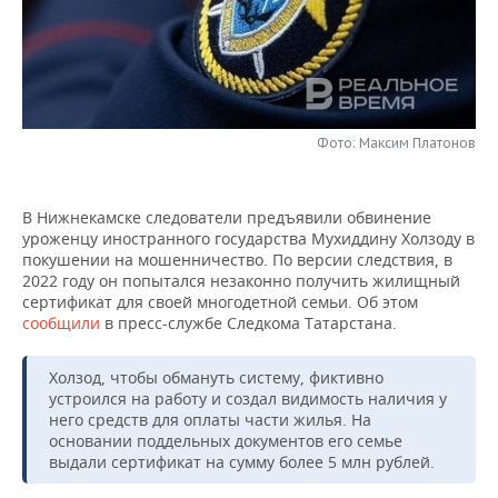
НЕФТЕХИМИЯ
РОЗНИЧНАЯ ТОРГОВЛЯ
НОВОСТИ ТЕХНОЛОГИЙ
МЕРОПРИЯТИЯ
НЕФТЬ
ТРАНСПОРТ
IT
НОВОСТИ МЕРОПРИЯТИЙ
СПОРТ
ОПК
УСЛУГИ
МЕДИА
ВЫЕЗДНАЯ РЕДАКЦИЯ
НОВОСТИ СПОРТА
ОБЩЕСТВО
Фото: Максим Платонов
ЭНЕРГЕТИКА
ТЕЛЕКОММУНИКАЦИИ
БИЗНЕС-БРАНЧИ
ФУТБОЛ
НОВОСТИ ОБЩЕСТВА
ФОТОГАЛЕРЕЯ
В Нижнекамске следователи предъявили обвинение
уроженцу иностранного государства Мухиддину Холзоду в
ONLINE-КОНФЕРЕНЦИИ
ХОККЕЙ
ВЛАСТЬ
СЮЖЕТЫ
покушении на мошенничество. По версии следствия, в
2022 году он попытался незаконно получить жилищный
ОТКРЫТАЯ ЛЕКЦИЯ
БАСКЕТБОЛ
ИНФРАСТРУКТУРА
СПРАВОЧНИК
сертификат для своей многодетной семьи. Об этом
сообщили
в пресс-службе Следкома Татарстана.
ВОЛЕЙБОЛ
ИСТОРИЯ
СПИСОК ПЕРСОН
ПОЛНАЯ ВЕРСИЯ
Холзод, чтобы обмануть систему, фиктивно
КИБЕРСПОРТ
КУЛЬТУРА
СПИСОК КОМПАНИЙ
устроился на работу и создал видимость наличия у
него средств для оплаты части жилья. На
основании поддельных документов его семье
ФИГУРНОЕ КАТАНИЕ
МЕДИЦИНА
выдали сертификат на сумму более 5 млн рублей.