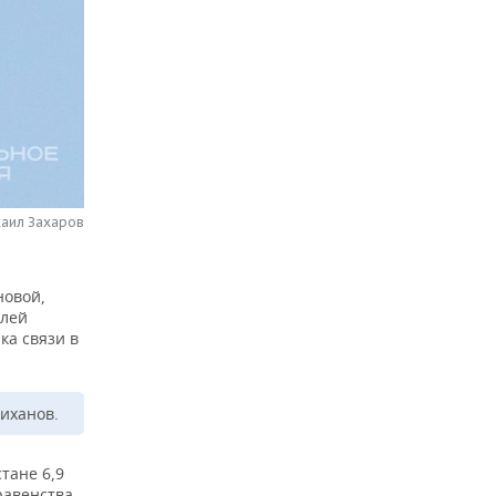
хаил Захаров
новой,
елей
ка связи в
иханов.
тане 6,9
авенства,