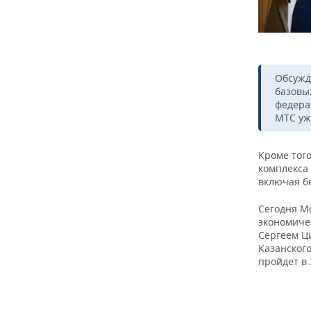
Обсужд
базовы
федера
МТС уж
Кроме тог
комплекса
включая б
Сегодня 
экономиче
Сергеем Ц
Казанског
пройдет в 