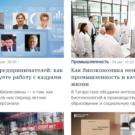
Промышленность
авг, 00:00
04 авг, 10:20
редпринимателей: как
Как биоэкономика ме
уете работу с кадрами
промышленность и ка
жизни
 бизнесмены — о том, как
В Татарстане обсудили интег
для них период летних
биотехнологий в производств
персонала
образование и социальную с