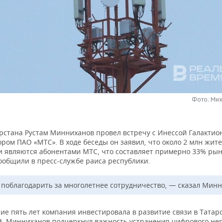
Фото: Ми
арстана Рустам Минниханов провел встречу с Инессой Галактио
ром ПАО «МТС». В ходе беседы он заявил, что около 2 млн жит
и являются абонентами МТС, что составляет примерно 33% рын
ообщили в пресс-службе раиса республики.
 поблагодарить за многолетнее сотрудничество, — сказал Минн
ие пять лет компания инвестировала в развитие связи в Татарс
й. Минниханов подчеркнул важность устранения цифрового нер