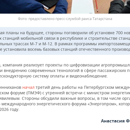
предоставлено пресс-службой раиса Татарстана
ая планы на будущее, стороны поговорили об установке 700 но
х станций мобильной связи в республике и строительстве стан
льных трассах М-7 и М-12. В рамках программы импортозамещ
е установила восемь базовых станций отечественного производ
о, компания реализует проекты по цифровизации агропромышл
 и внедрению современных технологий в сфере пассажирских п
ескондукторную систему оплаты и видеонаблюдение.
Минниханов
начал
третий день работы на Петербургском между
ском форуме (ПМЭФ) с утренней встречи с министром энергети
ивилевым. Стороны обсудили важные вопросы, в том числе ор
о международного энергетического форума «Энергопром», кото
2026 году.
Анастасия 