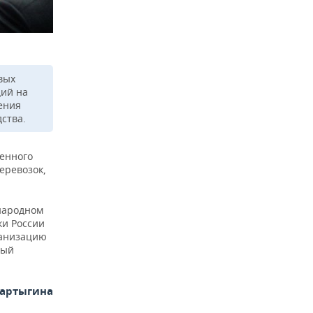
вых
ций на
ения
ства.
енного
еревозок,
народном
ки России
ганизацию
рый
Фартыгина