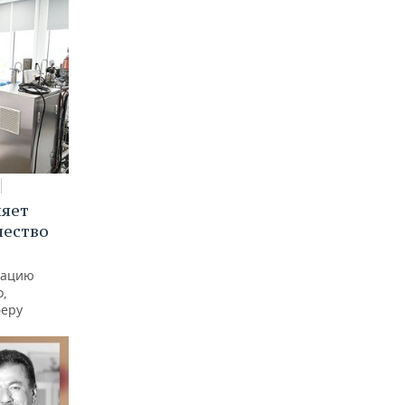
няет
чество
рацию
о,
феру