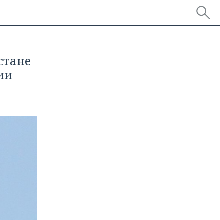
стане
ии