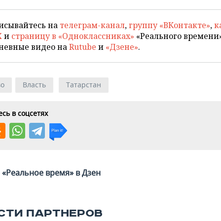
исывайтесь на
телеграм-канал
,
группу «ВКонтакте»
,
к
X
и
страницу в «Одноклассниках»
«Реального времени»
невные видео на
Rutube
и
«Дзене»
.
во
Власть
Татарстан
сь в соцсетях
«Реальное время» в Дзен
СТИ ПАРТНЕРОВ