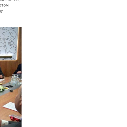
 этом
ду