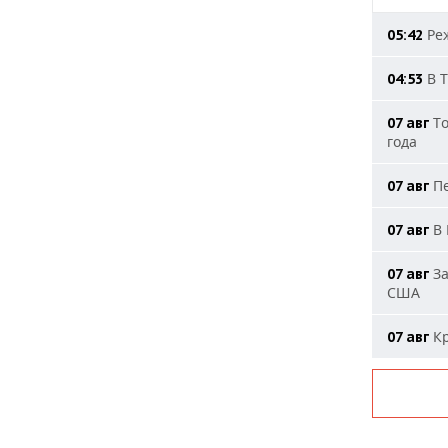
Реж
05:42
В Т
04:53
То
07 авг
года
Пе
07 авг
В 
07 авг
За
07 авг
США
Кр
07 авг