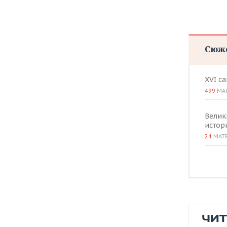
Сюж
XVI с
499
МА
Велик
истор
24
МАТ
ЧИ