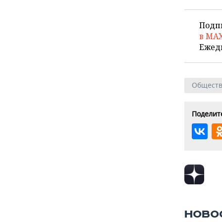
Подп
в MA
Ежед
Общест
Поделите
НОВО