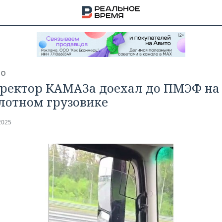
ВО
ректор КАМАЗа доехал до ПМЭФ на
лотном грузовике
2025
НА