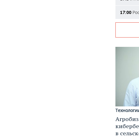
Рос
17:00
Технологи
Агробиз
кибербе
в сельс