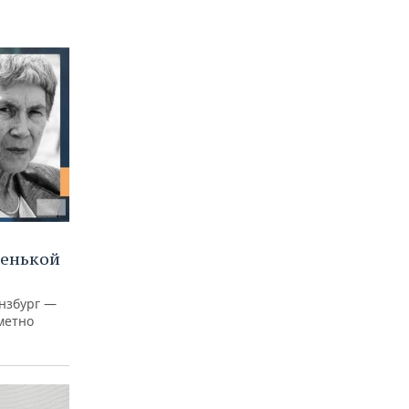
ленькой
нзбург —
аметно