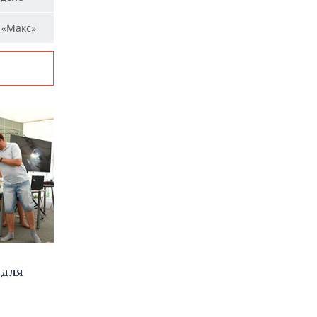
 «Макс»
 для