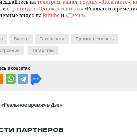
исывайтесь на
телеграм-канал
,
группу «ВКонтакте»
,
к
X
и
страницу в «Одноклассниках»
«Реального времени»
невные видео на
Rutube
и
«Дзене»
.
во
Власть
Технологии
Промышленность
строение
Татарстан
сь в соцсетях
«Реальное время» в Дзен
СТИ ПАРТНЕРОВ