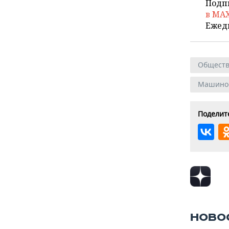
Подп
в MA
Ежед
Общест
Машино
Поделите
НОВО