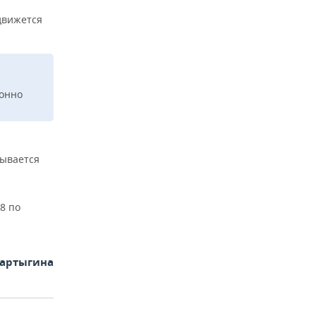
движется
ионно
тывается
8 по
Фартыгина