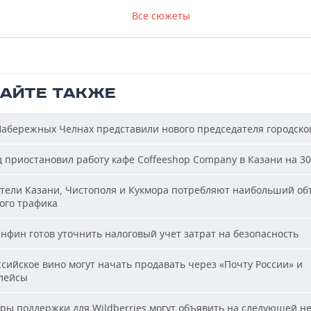
Все сюжеты
ТАЙТЕ ТАКЖЕ
абережных Челнах представили нового председателя городског
 приостановил работу кафе Coffeeshop Company в Казани на 30
ели Казани, Чистополя и Кукмора потребляют наибольший об
ого трафика
фин готов уточнить налоговый учет затрат на безопасность
сийское вино могут начать продавать через «Почту России» и
лейсы
ы поддержки для Wildberries могут объявить на следующей н