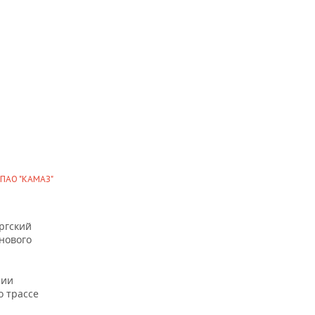
ПАО "КАМАЗ"
ргский
нового
сии
о трассе