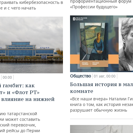
профориентационный форум
траивать кибербезопасность в
«Профессии будущего»
е и с чего начать
Общество
01 авг, 00:00
00:00
Большая история в ма
 гамбит: как
комнате
т» и «Флот РТ»
 влияние на нижней
«Все наши вчера» Наталии Ги
книга о том, как история нез
разрушает обычную жизнь
ию татарстанской
ии может составить
ский перевозчик,
ий рейсы до Перми