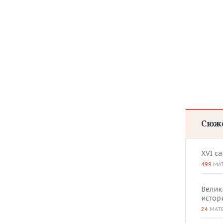
Сюж
XVI с
499
МА
Велик
истор
24
МАТ