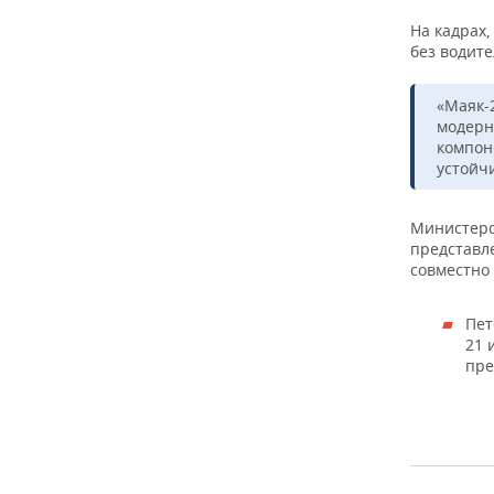
ВОДНЫЕ ВИДЫ СПОРТА
ОБРАЗОВАНИЕ
На кадрах,
без водите
ХОККЕЙ С МЯЧОМ
ПРОИСШЕСТВИЯ
«Маяк-
модерн
компон
устойч
Министерст
представл
совместно
Пет
21 
пре