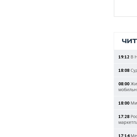
ЧИ
В Н
19:12
Суд
18:08
Жит
08:00
мобильн
Мин
18:00
Рос
17:28
маркетп
Мер
17:14