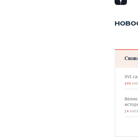
НОВО
Сюж
XVI с
499
МА
Велик
истор
24
МАТ