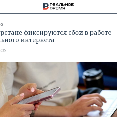
ВО
арстане фиксируются сбои в работе
ьного интернета
2025
НА