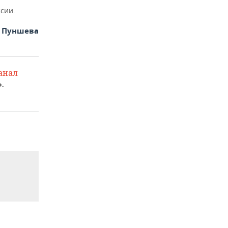
сии.
а Пуншева
анал
.