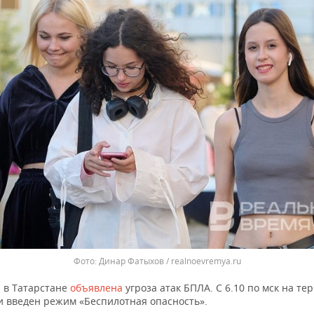
Динар Фатыхов / realnoevremya.ru
 в Татарстане
объявлена
угроза атак БПЛА. С 6.10 по мск на т
и введен режим «Беспилотная опасность».