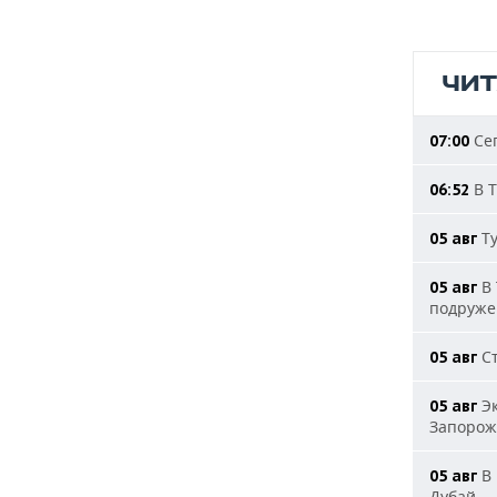
ЧИ
Сег
07:00
В Т
06:52
Ту
05 авг
В 
05 авг
подруже
Ст
05 авг
Эк
05 авг
Запорож
В 
05 авг
Дубай