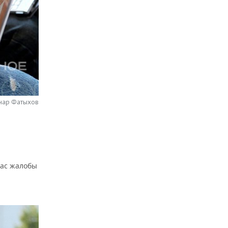
нар Фатыхов
час жалобы