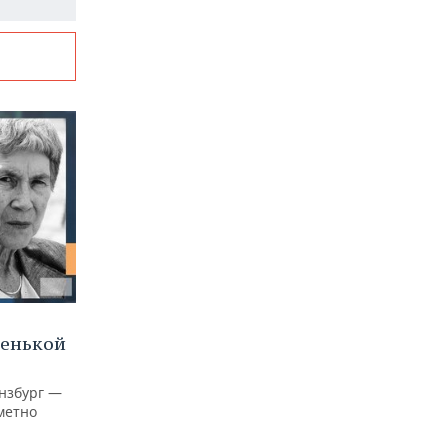
ленькой
нзбург —
аметно