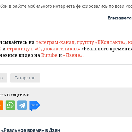
бои в работе мобильного интернета фиксировались по всей Рос
Елизавет
исывайтесь на
телеграм-канал
,
группу «ВКонтакте»
,
к
X
и
страницу в «Одноклассниках»
«Реального времени»
невные видео на
Rutube
и
«Дзене»
.
во
Татарстан
сь в соцсетях
«Реальное время» в Дзен