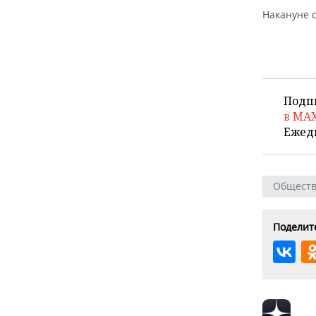
Накануне с
Подп
в MA
Ежед
Общест
Поделите