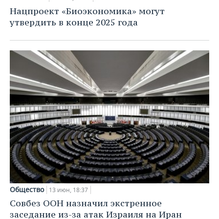
ВОДНЫЕ ВИДЫ СПОРТА
ОБРАЗОВАНИЕ
Нацпроект «Биоэкономика» могут
утвердить в конце 2025 года
ХОККЕЙ С МЯЧОМ
ПРОИСШЕСТВИЯ
Общество
13 июн, 18:37
Совбез ООН назначил экстренное
заседание из-за атак Израиля на Иран