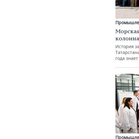
Промышле
Морская
колонн
История з
Татарстан
года знает
Промышле