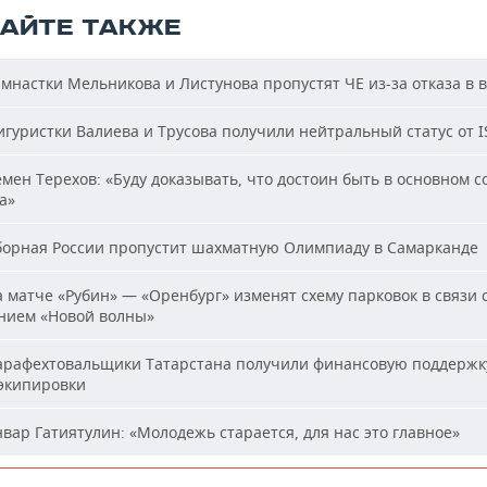
ТАЙТЕ ТАКЖЕ
мнастки Мельникова и Листунова пропустят ЧЕ из-за отказа в 
гуристки Валиева и Трусова получили нейтральный статус от I
мен Терехов: «Буду доказывать, что достоин быть в основном с
а»
орная России пропустит шахматную Олимпиаду в Самарканде
 матче «Рубин» — «Оренбург» изменят схему парковок в связи 
нием «Новой волны»
рафехтовальщики Татарстана получили финансовую поддержк
 экипировки
вар Гатиятулин: «Молодежь старается, для нас это главное»