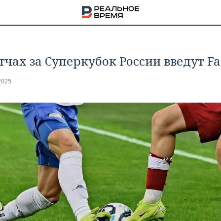
тчах за Суперкубок России введут Fa
2025
НА