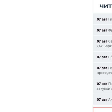
ЧИ
Ги
07 авг
Фи
07 авг
Се
07 авг
«Ак Барс
Сб
07 авг
На
07 авг
проведе
Па
07 авг
закупки
Ан
07 авг