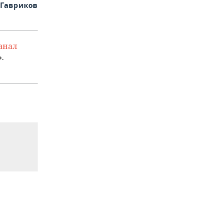
 Гавриков
анал
.