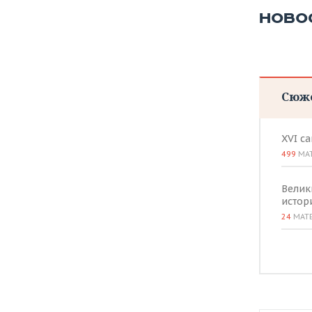
НОВО
Сюж
XVI с
499
МА
Велик
истор
24
МАТ