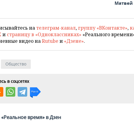
Матвей
исывайтесь на
телеграм-канал
,
группу «ВКонтакте»
,
к
X
и
страницу в «Одноклассниках»
«Реального времени»
невные видео на
Rutube
и
«Дзене»
.
Общество
сь в соцсетях
«Реальное время» в Дзен