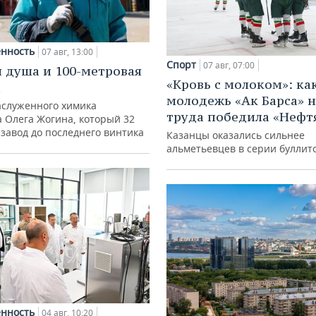
нность
07 авг, 13:00
Спорт
07 авг, 07:00
 душа и 100-метровая
«Кровь с молоком»: ка
а
молодежь «Ак Барса» н
аслуженного химика
труда победила «Нефт
а Олега Жогина, который 32
 завод до последнего винтика
Казанцы оказались сильнее
альметьевцев в серии буллит
нность
04 авг, 10:20