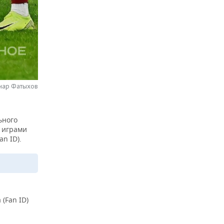
нар Фатыхов
ьного
с играми
n ID).
(Fan ID)