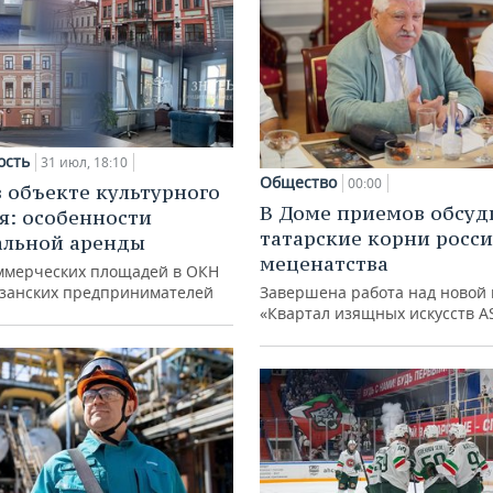
ость
31 июл, 18:10
Общество
00:00
в объекте культурного
В Доме приемов обсуд
я: особенности
татарские корни росс
альной аренды
меценатства
ммерческих площадей в ОКН
азанских предпринимателей
Завершена работа над новой 
«Квартал изящных искусств A