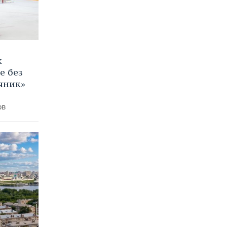
к
е без
яник»
ов