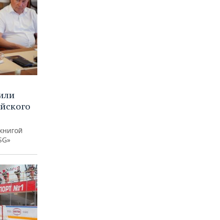
или
ийского
книгой
SG»