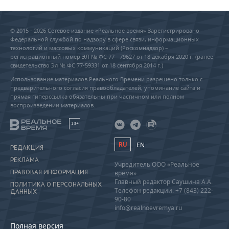
© 2015 - 2026 Сетевое издание «Реальное время» Зарегистрировано
Федеральной службой по надзору в сфере связи, информационных
технологий и массовых коммуникаций (Роскомнадзор) –
регистрационный номер ЭЛ № ФС 77 - 79627 от 18 декабря 2020 г. (ранее
свидетельство Эл № ФС 77-59331 от 18 сентября 2014 г.)
Использование материалов Реального Времени разрешено только с
предварительного согласия правообладателей, упоминание сайта и
прямая гиперссылка обязательны при частичном или полном
воспроизведении материалов.
18+
RU
EN
РЕДАКЦИЯ
РЕКЛАМА
Учредитель ООО «Реальное
ПРАВОВАЯ ИНФОРМАЦИЯ
время»
Главный редактор Саушина А.А.
ПОЛИТИКА О ПЕРСОНАЛЬНЫХ
Телефон редакции: +7 (843) 222-
ДАННЫХ
90-80
info@realnoevremya.ru
Полная версия