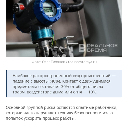
ВОДНЫЕ ВИДЫ СПОРТА
ОБРАЗОВАНИЕ
ХОККЕЙ С МЯЧОМ
ПРОИСШЕСТВИЯ
Олег Тихонов / realnoevremya.ru
Наиболее распространенный вид происшествий —
падение с высоты (40%). Контакт с движущимися
предметами составляет 30% от общего числа
травм, воздействие дыма или огня — 10%.
Основной группой риска остаются опытные работники,
которые часто нарушают технику безопасности из-за
попыток ускорить процесс работы.