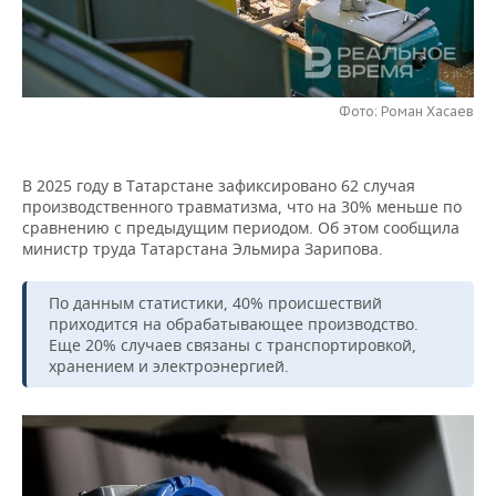
НЕФТЕХИМИЯ
РОЗНИЧНАЯ ТОРГОВЛЯ
НОВОСТИ ТЕХНОЛОГИЙ
МЕРОПРИЯТИЯ
НЕФТЬ
ТРАНСПОРТ
IT
НОВОСТИ МЕРОПРИЯТИЙ
СПОРТ
ОПК
Фото: Роман Хасаев
УСЛУГИ
МЕДИА
ВЫЕЗДНАЯ РЕДАКЦИЯ
НОВОСТИ СПОРТА
ОБЩЕСТВО
ЭНЕРГЕТИКА
В 2025 году в Татарстане зафиксировано 62 случая
ТЕЛЕКОММУНИКАЦИИ
БИЗНЕС-БРАНЧИ
ФУТБОЛ
НОВОСТИ ОБЩЕСТВА
ФОТОГАЛЕРЕЯ
производственного травматизма, что на 30% меньше по
сравнению с предыдущим периодом. Об этом сообщила
ONLINE-КОНФЕРЕНЦИИ
ХОККЕЙ
ВЛАСТЬ
СЮЖЕТЫ
министр труда Татарстана Эльмира Зарипова.
ОТКРЫТАЯ ЛЕКЦИЯ
БАСКЕТБОЛ
ИНФРАСТРУКТУРА
СПРАВОЧНИК
По данным статистики, 40% происшествий
приходится на обрабатывающее производство.
Еще 20% случаев связаны с транспортировкой,
ВОЛЕЙБОЛ
ИСТОРИЯ
СПИСОК ПЕРСОН
ПОЛНАЯ ВЕРСИЯ
хранением и электроэнергией.
КИБЕРСПОРТ
КУЛЬТУРА
СПИСОК КОМПАНИЙ
ФИГУРНОЕ КАТАНИЕ
МЕДИЦИНА