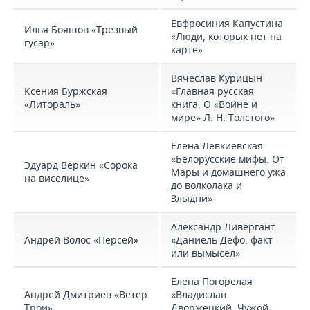
Евфросиния Капустина
Илья Бояшов «Трезвый
«Люди, которых нет на
гусар»
карте»
Вячеслав Курицын
Ксения Буржская
«Главная русская
«Литораль»
книга. О «Войне и
мире» Л. Н. Толстого»
Елена Левкиевская
«Белорусские мифы. От
Эдуард Веркин «Сорока
Мары и домашнего ужа
на виселице»
до волколака и
Злыдни»
Александр Ливергант
Андрей Волос «Персей»
«Даниель Дефо: факт
или вымысел»
Елена Погорелая
Андрей Дмитриев «Ветер
«Владислав
Трои»
Дворжецкий. Чужой