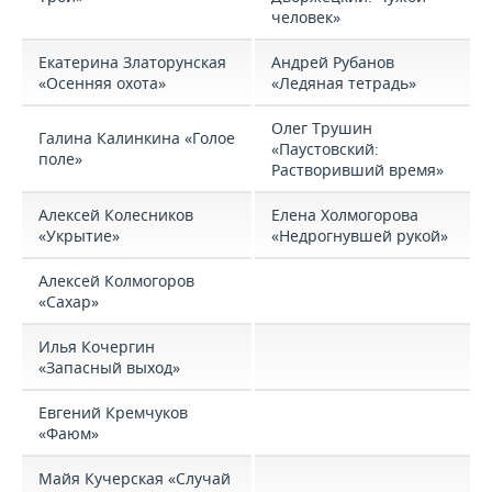
человек»
Екатерина Златорунская
Андрей Рубанов
«Осенняя охота»
«Ледяная тетрадь»
Олег Трушин
Галина Калинкина «Голое
«Паустовский:
поле»
Растворивший время»
Алексей Колесников
Елена Холмогорова
«Укрытие»
«Недрогнувшей рукой»
Алексей Колмогоров
«Сахар»
Илья Кочергин
«Запасный выход»
Евгений Кремчуков
«Фаюм»
Майя Кучерская «Случай