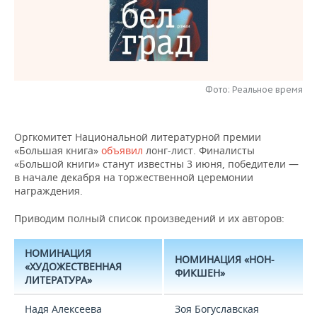
НЕФТЕХИМИЯ
РОЗНИЧНАЯ ТОРГОВЛЯ
НОВОСТИ ТЕХНОЛОГИЙ
МЕРОПРИЯТИЯ
НЕФТЬ
ТРАНСПОРТ
IT
НОВОСТИ МЕРОПРИЯТИЙ
СПОРТ
ОПК
УСЛУГИ
МЕДИА
ВЫЕЗДНАЯ РЕДАКЦИЯ
НОВОСТИ СПОРТА
Фото: Реальное время
ОБЩЕСТВО
ЭНЕРГЕТИКА
ТЕЛЕКОММУНИКАЦИИ
БИЗНЕС-БРАНЧИ
ФУТБОЛ
НОВОСТИ ОБЩЕСТВА
ФОТОГАЛЕРЕЯ
Оргкомитет Национальной литературной премии
«Большая книга»
объявил
лонг-лист. Финалисты
ONLINE-КОНФЕРЕНЦИИ
ХОККЕЙ
ВЛАСТЬ
СЮЖЕТЫ
«Большой книги» станут известны 3 июня, победители —
в начале декабря на торжественной церемонии
ОТКРЫТАЯ ЛЕКЦИЯ
БАСКЕТБОЛ
ИНФРАСТРУКТУРА
СПРАВОЧНИК
награждения.
Приводим полный список произведений и их авторов:
ВОЛЕЙБОЛ
ИСТОРИЯ
СПИСОК ПЕРСОН
ПОЛНАЯ ВЕРСИЯ
НОМИНАЦИЯ
КИБЕРСПОРТ
КУЛЬТУРА
СПИСОК КОМПАНИЙ
НОМИНАЦИЯ «НОН-
«ХУДОЖЕСТВЕННАЯ
ФИКШЕН»
ЛИТЕРАТУРА»
ФИГУРНОЕ КАТАНИЕ
МЕДИЦИНА
Надя Алексеева
Зоя Богуславская