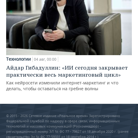
Технологии
04 авг, 00:00
Айдар Гибадуллин: «ИИ сегодня закрывает
практически весь маркетинговый цикл»
Как нейросети изменили интернет-маркетинг и что
делать, чтобы оставаться на гребне волны
© 2015 - 2026 Сетевое издание «Реальное время» Зарегистрировано
Федеральной службой по надзору в сфере связи, информационных
технологий и массовых коммуникаций (Роскомнадзор) –
регистрационный номер ЭЛ № ФС 77 - 79627 от 18 декабря 2020 г. (ранее
свидетельство Эл № ФС 77-59331 от 18 сентября 2014 г.)