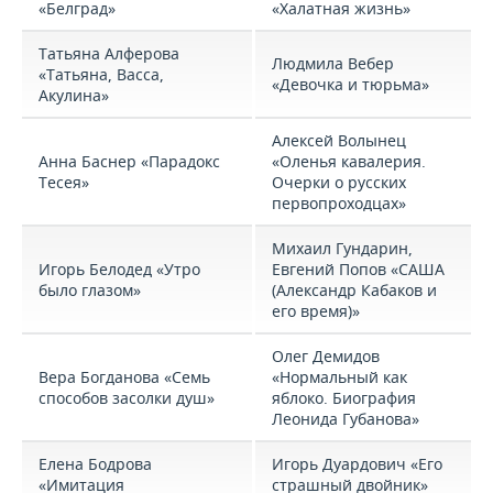
ВОДНЫЕ ВИДЫ СПОРТА
ОБРАЗОВАНИЕ
«Белград»
«Халатная жизнь»
ХОККЕЙ С МЯЧОМ
ПРОИСШЕСТВИЯ
Татьяна Алферова
Людмила Вебер
«Татьяна, Васса,
«Девочка и тюрьма»
Акулина»
Алексей Волынец
Анна Баснер «Парадокс
«Оленья кавалерия.
Тесея»
Очерки о русских
первопроходцах»
Михаил Гундарин,
Игорь Белодед «Утро
Евгений Попов «САША
было глазом»
(Александр Кабаков и
его время)»
Олег Демидов
Вера Богданова «Семь
«Нормальный как
способов засолки душ»
яблоко. Биография
Леонида Губанова»
Елена Бодрова
Игорь Дуардович «Его
«Имитация
страшный двойник»