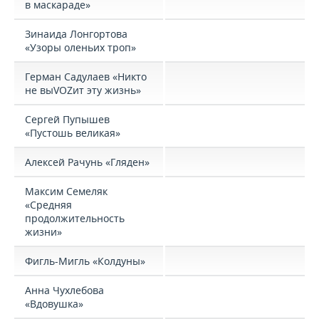
в маскараде»
Зинаида Лонгортова
«Узоры оленьих троп»
Герман Садулаев «Никто
не выVOZит эту жизнь»
Сергей Пупышев
«Пустошь великая»
Алексей Рачунь «Гляден»
Максим Семеляк
«Средняя
продолжительность
жизни»
Фигль-Мигль «Колдуны»
Анна Чухлебова
«Вдовушка»