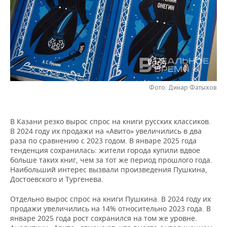
НЕФТЕХИМИЯ
РОЗНИЧНАЯ ТОРГОВЛЯ
НОВОСТИ ТЕХНОЛОГИЙ
МЕРОПРИЯТИЯ
НЕФТЬ
ТРАНСПОРТ
IT
НОВОСТИ МЕРОПРИЯТИЙ
СПОРТ
ОПК
УСЛУГИ
МЕДИА
ВЫЕЗДНАЯ РЕДАКЦИЯ
НОВОСТИ СПОРТА
ОБЩЕСТВО
ЭНЕРГЕТИКА
ТЕЛЕКОММУНИКАЦИИ
БИЗНЕС-БРАНЧИ
ФУТБОЛ
НОВОСТИ ОБЩЕСТВА
Фото: Динар Фатыхов
ФОТОГАЛЕРЕЯ
ONLINE-КОНФЕРЕНЦИИ
ХОККЕЙ
ВЛАСТЬ
СЮЖЕТЫ
В Казани резко вырос спрос на книги русских классиков.
В 2024 году их продажи на «Авито» увеличились в два
ОТКРЫТАЯ ЛЕКЦИЯ
БАСКЕТБОЛ
ИНФРАСТРУКТУРА
СПРАВОЧНИК
раза по сравнению с 2023 годом. В январе 2025 года
тенденция сохранилась: жители города купили вдвое
ВОЛЕЙБОЛ
ИСТОРИЯ
СПИСОК ПЕРСОН
ПОЛНАЯ ВЕРСИЯ
больше таких книг, чем за тот же период прошлого года.
Наибольший интерес вызвали произведения Пушкина,
Достоевского и Тургенева.
КИБЕРСПОРТ
КУЛЬТУРА
СПИСОК КОМПАНИЙ
Отдельно вырос спрос на книги Пушкина. В 2024 году их
ФИГУРНОЕ КАТАНИЕ
МЕДИЦИНА
продажи увеличились на 14% относительно 2023 года. В
январе 2025 года рост сохранился на том же уровне.