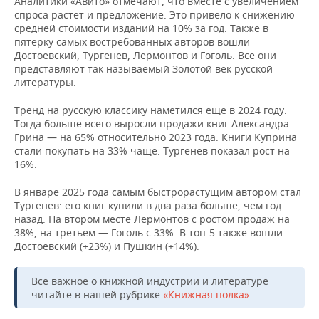
Аналитики «Авито» отмечают, что вместе с увеличением
ВОДНЫЕ ВИДЫ СПОРТА
ОБРАЗОВАНИЕ
спроса растет и предложение. Это привело к снижению
средней стоимости изданий на 10% за год. Также в
ХОККЕЙ С МЯЧОМ
ПРОИСШЕСТВИЯ
пятерку самых востребованных авторов вошли
Достоевский, Тургенев, Лермонтов и Гоголь. Все они
представляют так называемый Золотой век русской
литературы.
Тренд на русскую классику наметился еще в 2024 году.
Тогда больше всего выросли продажи книг Александра
Грина — на 65% относительно 2023 года. Книги Куприна
стали покупать на 33% чаще. Тургенев показал рост на
16%.
В январе 2025 года самым быстрорастущим автором стал
Тургенев: его книг купили в два раза больше, чем год
назад. На втором месте Лермонтов с ростом продаж на
38%, на третьем — Гоголь с 33%. В топ-5 также вошли
Достоевский (+23%) и Пушкин (+14%).
Все важное о книжной индустрии и литературе
читайте в нашей рубрике
«Книжная полка»
.