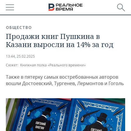
РЕГИОНЫ
ОБЩЕСТВО
Продажи книг Пушкина в
БАШКОРТОСТАН
НОВОСТИ
Казани выросли на 14% за год
ТАТАРСТАН
АНАЛИТИКА
13:44, 25.02.2025
УДМУРТИЯ
НОВОСТИ АНАЛИТИКИ
ЭКОНОМИКА
Сюжет:
Книжная полка «Реального времени»
ДЕКЛАРАЦИИ О ДОХОДАХ
НОВОСТИ ЭКОНОМИКИ
ПРОМЫШЛЕННОСТЬ
Также в пятерку самых востребованных авторов
вошли Достоевский, Тургенев, Лермонтов и Гоголь
КОРОЛИ ГОСЗАКАЗА ПФО
ФИНАНСЫ
НОВОСТИ
НЕДВИЖИМОСТЬ
ПРОМЫШЛЕННОСТИ
ВУЗЫ ТАТАРСТАНА
БАНКИ
НОВОСТИ НЕДВИЖИМОСТИ
АВТО
АГРОПРОМ
КОМУ ПРИНАДЛЕЖАТ
БЮДЖЕТ
НОВОСТИ АВТО
БИЗНЕС
ТОРГОВЫЕ ЦЕНТРЫ
МАШИНОСТРОЕНИЕ
ТАТАРСТАНА
ИНВЕСТИЦИИ
НОВОСТИ БИЗНЕСА
ТЕХНОЛОГИИ