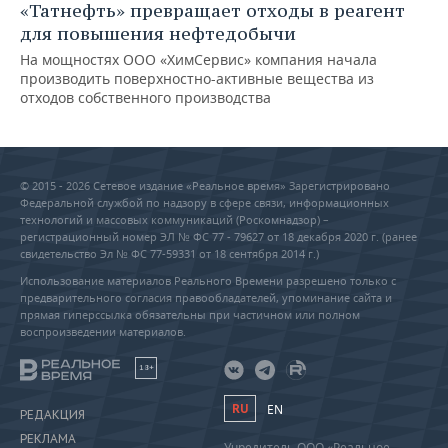
«Татнефть» превращает отходы в реагент
для повышения нефтедобычи
На мощностях ООО «ХимСервис» компания начала
производить поверхностно-активные вещества из
отходов собственного производства
© 2015 - 2026 Сетевое издание «Реальное время» Зарегистрировано
Федеральной службой по надзору в сфере связи, информационных
технологий и массовых коммуникаций (Роскомнадзор) –
регистрационный номер ЭЛ № ФС 77 - 79627 от 18 декабря 2020 г. (ранее
свидетельство Эл № ФС 77-59331 от 18 сентября 2014 г.)
Использование материалов Реального Времени разрешено только с
предварительного согласия правообладателей, упоминание сайта и
прямая гиперссылка обязательны при частичном или полном
воспроизведении материалов.
18+
RU
EN
РЕДАКЦИЯ
РЕКЛАМА
Учредитель ООО «Реальное