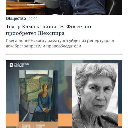
Общество
00:00
Театр Камала лишится Фоссе, но
приобретет Шекспира
Пьеса норвежского драматурга уйдет из репертуара в
декабре: запретили правообладатели