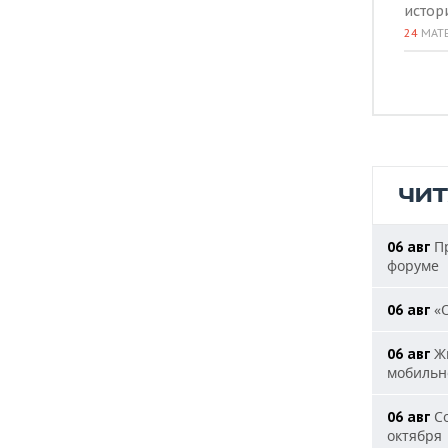
истор
24
МАТ
ЧИ
Пр
06 авг
форуме
«О
06 авг
Жи
06 авг
мобильн
Со
06 авг
октября