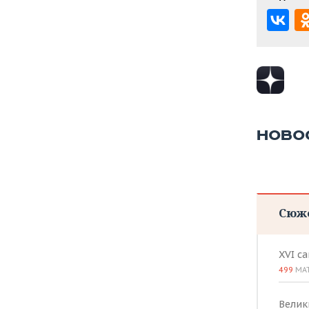
НОВО
Сюж
XVI с
499
МА
Велик