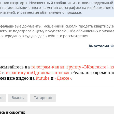
енник квартиры. Неизвестный сообщник изготовил поддельный
т на имя заключенного, заменив фотографию на изображение 
инителей, и разместил объявление о продаже.
 фальшивые документы, мошенники смогли продать квартиру за
чего не подозревающему покупателю. Оба обвиняемых призна
ло передано в суд для дальнейшего рассмотрения.
Анастасия 
исывайтесь на
телеграм-канал
,
группу «ВКонтакте»
,
к
X
и
страницу в «Одноклассниках»
«Реального времени»
невные видео на
Rutube
и
«Дзене»
.
во
Власть
Татарстан
сь в соцсетях