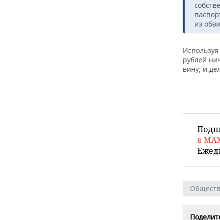
ВОДНЫЕ ВИДЫ СПОРТА
ОБРАЗОВАНИЕ
собств
паспор
ХОККЕЙ С МЯЧОМ
ПРОИСШЕСТВИЯ
из обв
Используя
рублей ни
вину, и де
Подп
в MA
Ежед
Общест
Поделите