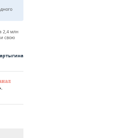
одного
 2,4 млн
ли свою
Фартыгина
анал
.