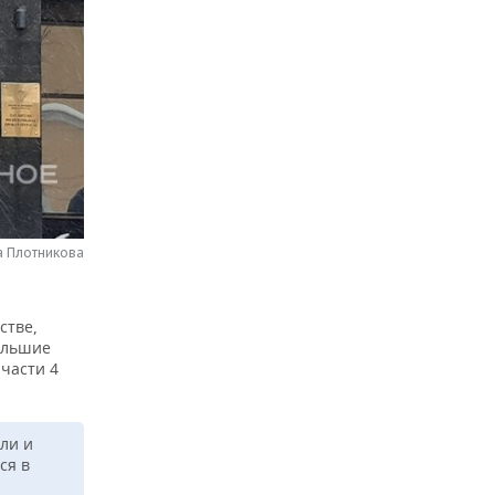
а Плотникова
стве,
ольшие
части 4
.
ли и
ся в