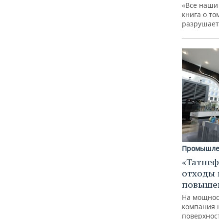
«Все наши
книга о то
разрушает
Промышле
«Татнеф
отходы 
повыше
На мощнос
компания 
поверхнос