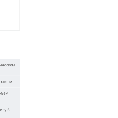
ическом
 сцене
бъем
илу 6