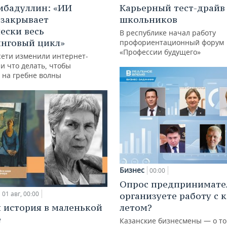
ибадуллин: «ИИ
Карьерный тест-драйв
 закрывает
школьников
ески весь
В республике начал работу
нговый цикл»
профориентационный форум
«Профессии будущего»
сети изменили интернет-
и что делать, чтобы
 на гребне волны
Бизнес
00:00
Опрос предпринимател
01 авг, 00:00
организуете работу с 
 история в маленькой
летом?
е
Казанские бизнесмены — о то