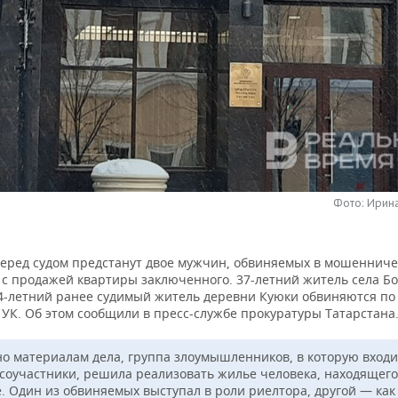
Фото: Ирин
перед судом предстанут двое мужчин, обвиняемых в мошенниче
 с продажей квартиры заключенного. 37-летний житель села Б
4-летний ранее судимый житель деревни Куюки обвиняются по 
 УК. Об этом сообщили в пресс-службе прокуратуры Татарстана
но материалам дела, группа злоумышленников, в которую входи
 соучастники, решила реализовать жилье человека, находящего
. Один из обвиняемых выступал в роли риелтора, другой — как