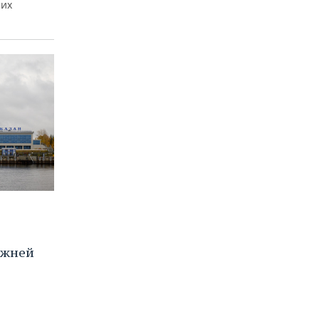
них
ижней