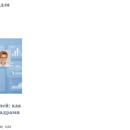
 для
ей: как
кадрами
м, как