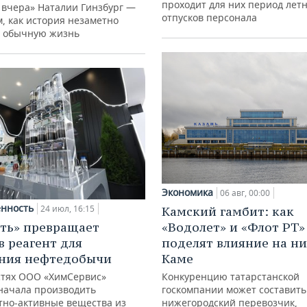
проходит для них период лет
 вчера» Наталии Гинзбург —
отпусков персонала
м, как история незаметно
 обычную жизнь
Экономика
06 авг, 00:00
нность
24 июл, 16:15
Камский гамбит: как
«Водолет» и «Флот РТ»
ть» превращает
поделят влияние на н
в реагент для
Каме
ния нефтедобычи
Конкуренцию татарстанской
тях ООО «ХимСервис»
госкомпании может составить
начала производить
нижегородский перевозчик,
тно-активные вещества из