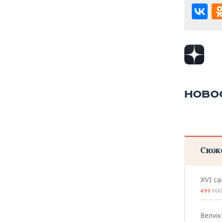
НОВО
Сюж
XVI с
499
МА
Велик