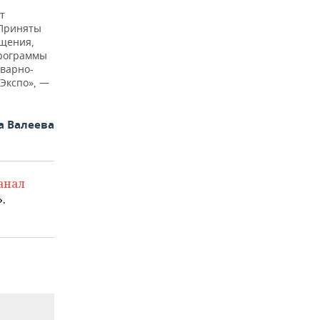
т
 Приняты
ещения,
программы
оварно-
Экспо», —
а Валеева
анал
.