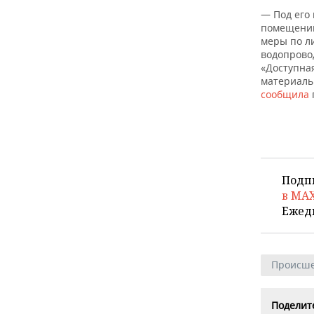
ВОДНЫЕ ВИДЫ СПОРТА
ОБРАЗОВАНИЕ
— Под его
помещений
ХОККЕЙ С МЯЧОМ
ПРОИСШЕСТВИЯ
меры по л
водопрово
«Доступна
материаль
сообщила
Подп
в MA
Ежед
Происше
Поделите