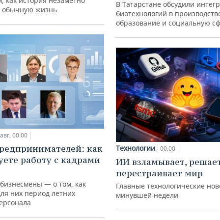
м, как история незаметно
В Татарстане обсудили интег
 обычную жизнь
биотехнологий в производств
образование и социальную с
авг, 00:00
редпринимателей: как
Технологии
00:00
уете работу с кадрами
ИИ взламывает, решае
перестраивает мир
 бизнесмены — о том, как
Главные технологические нов
для них период летних
минувшей недели
персонала