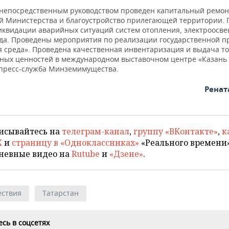
 непосредственным руководством проведен капитальный ремон
 Министерства и благоустройство прилегающей территории.
иквидации аварийных ситуаций систем отопления, электроосв
да. Проведены мероприятия по реализации государственной 
я среда». Проведена качественная инвентаризация и выдача т
ных ценностей в международном выставочном центре «Казань 
пресс-служба Минземимущества.
Ренат
исывайтесь на
телеграм-канал
,
группу «ВКонтакте»
,
к
X
и
страницу в «Одноклассниках»
«Реального времени»
невные видео на
Rutube
и
«Дзене»
.
ствия
Татарстан
сь в соцсетях