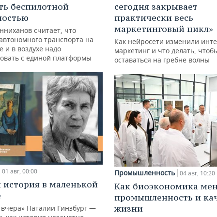
ть беспилотной
сегодня закрывает
ностью
практически весь
маркетинговый цикл»
нниханов считает, что
автономного транспорта на
Как нейросети изменили инте
е и в воздухе надо
маркетинг и что делать, чтоб
овать с единой платформы
оставаться на гребне волны
01 авг, 00:00
Промышленность
04 авг, 10:20
 история в маленькой
Как биоэкономика ме
е
промышленность и ка
жизни
 вчера» Наталии Гинзбург —