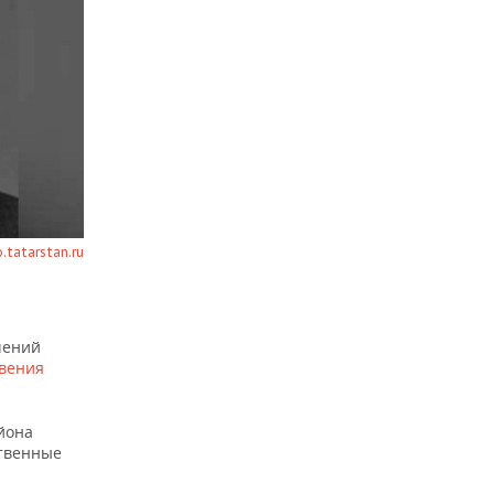
.tatarstan.ru
шений
вения
йона
ственные