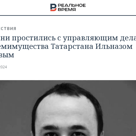
СТВИЯ
ани простились с управляющим дел
мимущества Татарстана Ильназом
евым
2024
НА