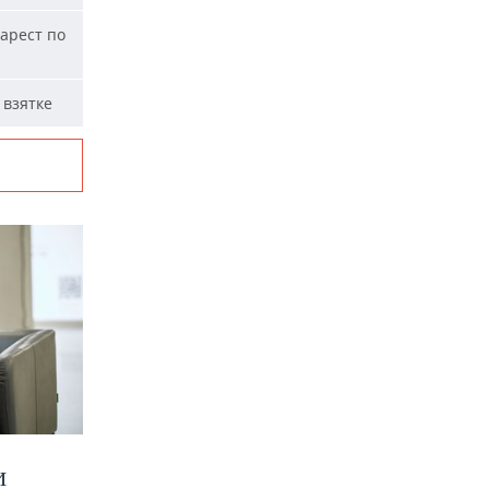
арест по
 взятке
И