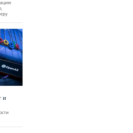
рацию
о,
феру
т и
ости