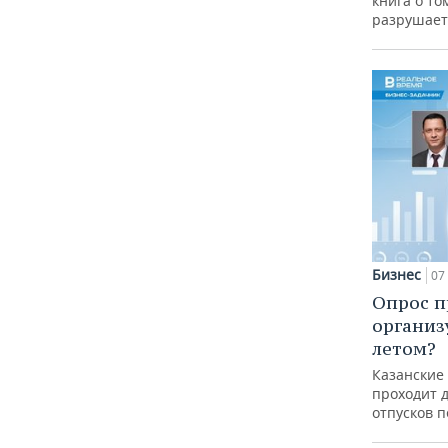
книга о то
разрушает
Бизнес
07 
Опрос п
организ
летом?
Казанские
проходит 
отпусков 