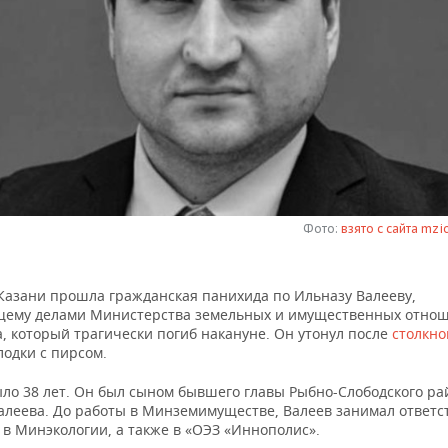
Фото:
взято с сайта mzio
 Казани прошла гражданская панихида по Ильназу Валееву,
ему делами Министерства земельных и имущественных отно
, который трагически погиб накануне. Он утонул после
столкно
лодки с пирсом.
ыло 38 лет. Он был сыном бывшего главы Рыбно-Слободского ра
алеева. До работы в Минземимуществе, Валеев занимал ответ
 в Минэкологии, а также в «ОЭЗ «Иннополис».