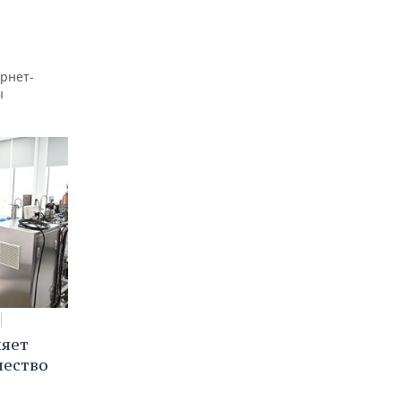
рнет-
ы
няет
чество