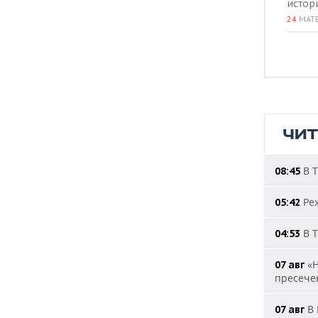
истор
24
МАТ
ЧИ
В Т
08:45
Реж
05:42
В Т
04:53
«Н
07 авг
пресечен
В 
07 авг