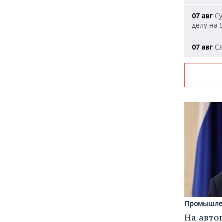
Су
07 авг
делу на 
Сл
07 авг
Промышле
На авто