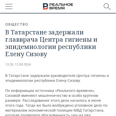
РЕГИОНЫ
ОБЩЕСТВО
В Татарстане задержали
БАШКОРТОСТАН
НОВОСТИ
главврача Центра гигиены и
ТАТАРСТАН
АНАЛИТИКА
эпидемиологии республики
Елену Сизову
УДМУРТИЯ
НОВОСТИ АНАЛИТИКИ
ЭКОНОМИКА
13:29, 12.09.2024
ДЕКЛАРАЦИИ О ДОХОДАХ
НОВОСТИ ЭКОНОМИКИ
ПРОМЫШЛЕННОСТЬ
В Татарстане задержали руководителя Центра гигиены и
КОРОЛИ ГОСЗАКАЗА ПФО
ФИНАНСЫ
НОВОСТИ
НЕДВИЖИМОСТЬ
эпидемиологии республики Елену Сизову.
ПРОМЫШЛЕННОСТИ
ВУЗЫ ТАТАРСТАНА
БАНКИ
НОВОСТИ НЕДВИЖИМОСТИ
АВТО
По информации источника «Реального времени»,
АГРОПРОМ
Сизовой вменяют мошенничество в особо крупном
размере. Расследование этого дела началось в июне
КОМУ ПРИНАДЛЕЖАТ
БЮДЖЕТ
НОВОСТИ АВТО
БИЗНЕС
этого года. Тогда же было возбуждено уголовное дело по
ТОРГОВЫЕ ЦЕНТРЫ
МАШИНОСТРОЕНИЕ
ТАТАРСТАНА
материалам экономической полиции МВД Татарстана,
ИНВЕСТИЦИИ
НОВОСТИ БИЗНЕСА
ТЕХНОЛОГИИ
которая проверяла обоснованность цен на ряд