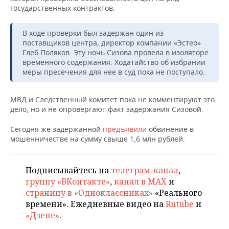
НЕФТЕХИМИЯ
государственных контрактов.
РОЗНИЧНАЯ ТОРГОВЛЯ
НОВОСТИ ТЕХНОЛОГИЙ
МЕРОПРИЯТИЯ
НЕФТЬ
В ходе проверки был задержан один из
ТРАНСПОРТ
IT
НОВОСТИ МЕРОПРИЯТИЙ
СПОРТ
поставщиков центра, директор компании «Эстео»
ОПК
Глеб Поляков. Эту ночь Сизова провела в изоляторе
временного содержания. Ходатайство об избрании
УСЛУГИ
МЕДИА
ВЫЕЗДНАЯ РЕДАКЦИЯ
НОВОСТИ СПОРТА
ОБЩЕСТВО
меры пресечения для нее в суд пока не поступало.
ЭНЕРГЕТИКА
ТЕЛЕКОММУНИКАЦИИ
БИЗНЕС-БРАНЧИ
ФУТБОЛ
НОВОСТИ ОБЩЕСТВА
ФОТОГАЛЕРЕЯ
МВД и Следственный комитет пока не комментируют это
дело, но и не опровергают факт задержания Сизовой.
ONLINE-КОНФЕРЕНЦИИ
ХОККЕЙ
ВЛАСТЬ
СЮЖЕТЫ
Сегодня же задержанной
предъявили
обвинение в
ОТКРЫТАЯ ЛЕКЦИЯ
БАСКЕТБОЛ
ИНФРАСТРУКТУРА
СПРАВОЧНИК
мошенничестве на сумму свыше 1,6 млн рублей.
ВОЛЕЙБОЛ
ИСТОРИЯ
СПИСОК ПЕРСОН
ПОЛНАЯ ВЕРСИЯ
Подписывайтесь на
телеграм-канал
,
группу «ВКонтакте»
,
канал в MAX
и
КИБЕРСПОРТ
КУЛЬТУРА
СПИСОК КОМПАНИЙ
страницу в «Одноклассниках»
«Реального
времени». Ежедневные видео на
Rutube
и
ФИГУРНОЕ КАТАНИЕ
МЕДИЦИНА
«Дзене»
.