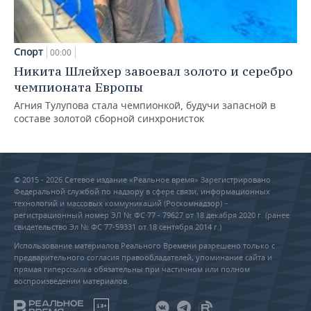
Спорт
00:00
Никита Шлейхер завоевал золото и серебро
чемпионата Европы
Агния Тулупова стала чемпионкой, будучи запасной в
составе золотой сборной синхронисток
© 2015 - 2026 Сетевое издание «Реальное время» Зарегистрировано
Федеральной службой по надзору в сфере связи, информационных
технологий и массовых коммуникаций (Роскомнадзор) –
регистрационный номер ЭЛ № ФС 77 - 79627 от 18 декабря 2020 г. (ранее
свидетельство Эл № ФС 77-59331 от 18 сентября 2014 г.)
Использование материалов Реального Времени разрешено только с
предварительного согласия правообладателей, упоминание сайта и
прямая гиперссылка обязательны при частичном или полном
воспроизведении материалов.
18+