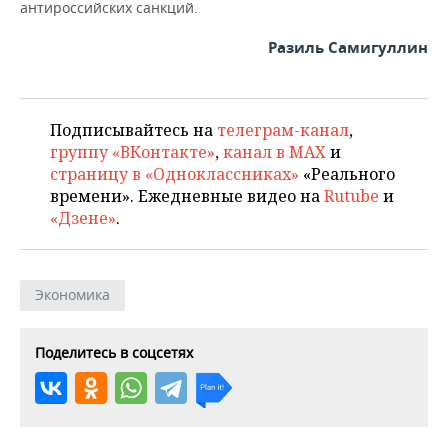
НЕФТЕХИМИЯ
антироссийских санкций.
РОЗНИЧНАЯ ТОРГОВЛЯ
НОВОСТИ ТЕХНОЛОГИЙ
МЕРОПРИЯТИЯ
Разиль Самигуллин
НЕФТЬ
ТРАНСПОРТ
IT
НОВОСТИ МЕРОПРИЯТИЙ
СПОРТ
ОПК
УСЛУГИ
МЕДИА
ВЫЕЗДНАЯ РЕДАКЦИЯ
НОВОСТИ СПОРТА
Подписывайтесь на
телеграм-канал
,
ОБЩЕСТВО
ЭНЕРГЕТИКА
группу «ВКонтакте»
,
канал в MAX
и
страницу в «Одноклассниках»
«Реального
ТЕЛЕКОММУНИКАЦИИ
БИЗНЕС-БРАНЧИ
ФУТБОЛ
НОВОСТИ ОБЩЕСТВА
ФОТОГАЛЕРЕЯ
времени». Ежедневные видео на
Rutube
и
«Дзене»
.
ONLINE-КОНФЕРЕНЦИИ
ХОККЕЙ
ВЛАСТЬ
СЮЖЕТЫ
ОТКРЫТАЯ ЛЕКЦИЯ
БАСКЕТБОЛ
ИНФРАСТРУКТУРА
СПРАВОЧНИК
Экономика
ВОЛЕЙБОЛ
ИСТОРИЯ
СПИСОК ПЕРСОН
ПОЛНАЯ ВЕРСИЯ
Поделитесь в соцсетях
КИБЕРСПОРТ
КУЛЬТУРА
СПИСОК КОМПАНИЙ
ФИГУРНОЕ КАТАНИЕ
МЕДИЦИНА