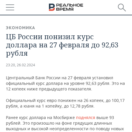
РЕГИОНЫ
ЭКОНОМИКА
ЦБ России понизил курс
БАШКОРТОСТАН
НОВОСТИ
доллара на 27 февраля до 92,63
ТАТАРСТАН
АНАЛИТИКА
рубля
УДМУРТИЯ
НОВОСТИ АНАЛИТИКИ
ЭКОНОМИКА
23:20, 26.02.2024
ДЕКЛАРАЦИИ О ДОХОДАХ
НОВОСТИ ЭКОНОМИКИ
ПРОМЫШЛЕННОСТЬ
Центральный Банк России на 27 февраля установил
официальный курс доллара на уровне 92,63 рубля. Это на
КОРОЛИ ГОСЗАКАЗА ПФО
ФИНАНСЫ
НОВОСТИ
НЕДВИЖИМОСТЬ
12 копеек ниже предыдущего показателя.
ПРОМЫШЛЕННОСТИ
Официальный курс евро понижен на 26 копеек, до 100,17
ВУЗЫ ТАТАРСТАНА
БАНКИ
НОВОСТИ НЕДВИЖИМОСТИ
АВТО
рубля, а юаня на 1 копейку, до 12,78 рубля.
АГРОПРОМ
КОМУ ПРИНАДЛЕЖАТ
БЮДЖЕТ
НОВОСТИ АВТО
БИЗНЕС
Ранее курс доллара на Мосбирже
поднялся
выше 93
ТОРГОВЫЕ ЦЕНТРЫ
МАШИНОСТРОЕНИЕ
рублей. Это произошло на фоне грядущих длинных
ТАТАРСТАНА
выходных и высокой неопределенности по поводу новых
ИНВЕСТИЦИИ
НОВОСТИ БИЗНЕСА
ТЕХНОЛОГИИ