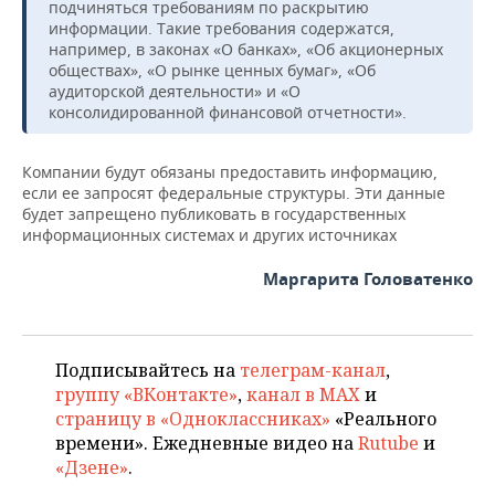
НЕФТЕХИМИЯ
подчиняться требованиям по раскрытию
информации. Такие требования содержатся,
РОЗНИЧНАЯ ТОРГОВЛЯ
НОВОСТИ ТЕХНОЛОГИЙ
МЕРОПРИЯТИЯ
например, в законах «О банках», «Об акционерных
НЕФТЬ
обществах», «О рынке ценных бумаг», «Об
ТРАНСПОРТ
IT
НОВОСТИ МЕРОПРИЯТИЙ
аудиторской деятельности» и «О
СПОРТ
ОПК
консолидированной финансовой отчетности».
УСЛУГИ
МЕДИА
ВЫЕЗДНАЯ РЕДАКЦИЯ
НОВОСТИ СПОРТА
ОБЩЕСТВО
ЭНЕРГЕТИКА
Компании будут обязаны предоставить информацию,
если ее запросят федеральные структуры. Эти данные
ТЕЛЕКОММУНИКАЦИИ
БИЗНЕС-БРАНЧИ
ФУТБОЛ
НОВОСТИ ОБЩЕСТВА
ФОТОГАЛЕРЕЯ
будет запрещено публиковать в государственных
информационных системах и других источниках
ONLINE-КОНФЕРЕНЦИИ
ХОККЕЙ
ВЛАСТЬ
СЮЖЕТЫ
Маргарита Головатенко
ОТКРЫТАЯ ЛЕКЦИЯ
БАСКЕТБОЛ
ИНФРАСТРУКТУРА
СПРАВОЧНИК
ВОЛЕЙБОЛ
ИСТОРИЯ
СПИСОК ПЕРСОН
ПОЛНАЯ ВЕРСИЯ
Подписывайтесь на
телеграм-канал
,
группу «ВКонтакте»
,
канал в MAX
и
КИБЕРСПОРТ
КУЛЬТУРА
СПИСОК КОМПАНИЙ
страницу в «Одноклассниках»
«Реального
времени». Ежедневные видео на
Rutube
и
ФИГУРНОЕ КАТАНИЕ
МЕДИЦИНА
«Дзене»
.