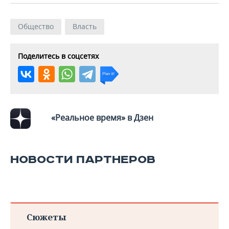
ВОДНЫЕ ВИДЫ СПОРТА
ОБРАЗОВАНИЕ
ХОККЕЙ С МЯЧОМ
ПРОИСШЕСТВИЯ
Общество
Власть
Поделитесь в соцсетях
«Реальное время» в Дзен
НОВОСТИ ПАРТНЕРОВ
Сюжеты