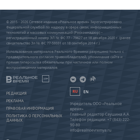
© 2015 - 2026 Сетевое издание «Реальное время» Зарегистрировано
Федеральной службой по надзору в сфере связи, информационных
технологий и массовых коммуникаций (Роскомнадзор) –
регистрационный номер ЭЛ № ФС 77 - 79627 от 18 декабря 2020 г. (ранее
свидетельство Эл № ФС 77-59331 от 18 сентября 2014 г.)
Использование материалов Реального Времени разрешено только с
предварительного согласия правообладателей, упоминание сайта и
прямая гиперссылка обязательны при частичном или полном
воспроизведении материалов.
18+
RU
EN
РЕДАКЦИЯ
РЕКЛАМА
Учредитель ООО «Реальное
ПРАВОВАЯ ИНФОРМАЦИЯ
время»
Главный редактор Саушина А.А.
ПОЛИТИКА О ПЕРСОНАЛЬНЫХ
Телефон редакции: +7 (843) 222-
ДАННЫХ
90-80
info@realnoevremya.ru