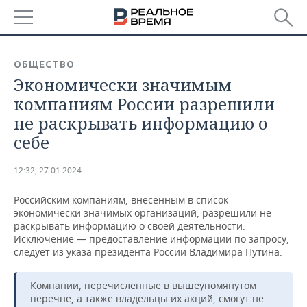
РЕГИОНЫ
ОБЩЕСТВО
Экономически значимым
БАШКОРТОСТАН
НОВОСТИ
компаниям России разрешили
ТАТАРСТАН
АНАЛИТИКА
не раскрывать информацию о
себе
УДМУРТИЯ
НОВОСТИ АНАЛИТИКИ
ЭКОНОМИКА
12:32, 27.01.2024
ДЕКЛАРАЦИИ О ДОХОДАХ
НОВОСТИ ЭКОНОМИКИ
ПРОМЫШЛЕННОСТЬ
Российским компаниям, внесенным в список
КОРОЛИ ГОСЗАКАЗА ПФО
ФИНАНСЫ
НОВОСТИ
НЕДВИЖИМОСТЬ
экономически значимых организаций, разрешили не
ПРОМЫШЛЕННОСТИ
раскрывать информацию о своей деятельности.
ВУЗЫ ТАТАРСТАНА
БАНКИ
НОВОСТИ НЕДВИЖИМОСТИ
АВТО
Исключение — предоставление информации по запросу,
АГРОПРОМ
следует из указа президента России Владимира Путина.
КОМУ ПРИНАДЛЕЖАТ
БЮДЖЕТ
НОВОСТИ АВТО
БИЗНЕС
ТОРГОВЫЕ ЦЕНТРЫ
МАШИНОСТРОЕНИЕ
Компании, перечисленные в вышеупомянутом
ТАТАРСТАНА
перечне, а также владельцы их акций, смогут не
ИНВЕСТИЦИИ
НОВОСТИ БИЗНЕСА
ТЕХНОЛОГИИ