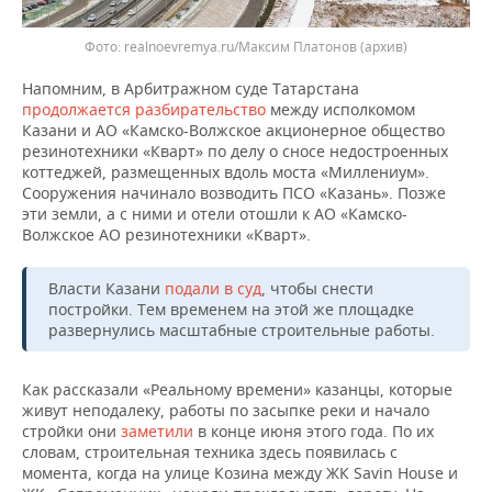
realnoevremya.ru/Максим Платонов (архив)
Напомним, в Арбитражном суде Татарстана
продолжается разбирательство
между исполкомом
Казани и АО «Камско-Волжское акционерное общество
резинотехники «Кварт» по делу о сносе недостроенных
коттеджей, размещенных вдоль моста «Миллениум».
Сооружения начинало возводить ПСО «Казань». Позже
эти земли, а с ними и отели отошли к АО «Камско-
Волжское АО резинотехники «Кварт».
Власти Казани
подали в суд
, чтобы снести
постройки. Тем временем на этой же площадке
развернулись масштабные строительные работы.
Как рассказали «Реальному времени» казанцы, которые
живут неподалеку, работы по засыпке реки и начало
стройки они
заметили
в конце июня этого года. По их
словам, строительная техника здесь появилась с
момента, когда на улице Козина между ЖК Savin House и