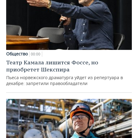
Общество
00:00
Театр Камала лишится Фоссе, но
приобретет Шекспира
Пьеса норвежского драматурга уйдет из репертуара в
декабре: запретили правообладатели