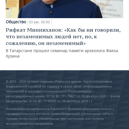
Общество
03 авг, 00:00
Рифкат Минниханов: «Как бы ни говорили,
что незаменимых людей нет, но, к
сожалению, он незаменимый»
В Татарстане прошел семинар памяти археолога Фаяза
Хузина
© 2015 - 2026 Сетевое издание «Реальное время» Зарегистрировано
Федеральной службой по надзору в сфере связи, информационных
технологий и массовых коммуникаций (Роскомнадзор) –
регистрационный номер ЭЛ № ФС 77 - 79627 от 18 декабря 2020 г. (ранее
свидетельство Эл № ФС 77-59331 от 18 сентября 2014 г.)
Использование материалов Реального Времени разрешено только с
предварительного согласия правообладателей, упоминание сайта и
прямая гиперссылка обязательны при частичном или полном
воспроизведении материалов.