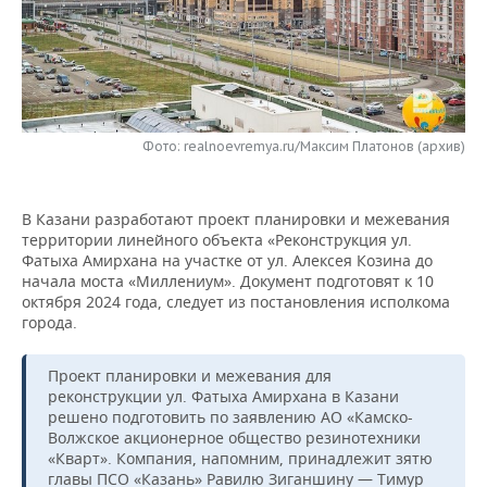
НЕФТЕХИМИЯ
РОЗНИЧНАЯ ТОРГОВЛЯ
НОВОСТИ ТЕХНОЛОГИЙ
МЕРОПРИЯТИЯ
НЕФТЬ
ТРАНСПОРТ
IT
НОВОСТИ МЕРОПРИЯТИЙ
СПОРТ
ОПК
УСЛУГИ
МЕДИА
ВЫЕЗДНАЯ РЕДАКЦИЯ
НОВОСТИ СПОРТА
ОБЩЕСТВО
Фото: realnoevremya.ru/Максим Платонов (архив)
ЭНЕРГЕТИКА
ТЕЛЕКОММУНИКАЦИИ
БИЗНЕС-БРАНЧИ
ФУТБОЛ
НОВОСТИ ОБЩЕСТВА
ФОТОГАЛЕРЕЯ
В Казани разработают проект планировки и межевания
ONLINE-КОНФЕРЕНЦИИ
ХОККЕЙ
ВЛАСТЬ
территории линейного объекта «Реконструкция ул.
СЮЖЕТЫ
Фатыха Амирхана на участке от ул. Алексея Козина до
начала моста «Миллениум». Документ подготовят к 10
ОТКРЫТАЯ ЛЕКЦИЯ
БАСКЕТБОЛ
ИНФРАСТРУКТУРА
СПРАВОЧНИК
октября 2024 года, следует из постановления исполкома
города.
ВОЛЕЙБОЛ
ИСТОРИЯ
СПИСОК ПЕРСОН
ПОЛНАЯ ВЕРСИЯ
Проект планировки и межевания для
КИБЕРСПОРТ
КУЛЬТУРА
СПИСОК КОМПАНИЙ
реконструкции ул. Фатыха Амирхана в Казани
решено подготовить по заявлению АО «Камско-
Волжское акционерное общество резинотехники
ФИГУРНОЕ КАТАНИЕ
МЕДИЦИНА
«Кварт». Компания, напомним, принадлежит зятю
главы ПСО «Казань» Равилю Зиганшину — Тимур