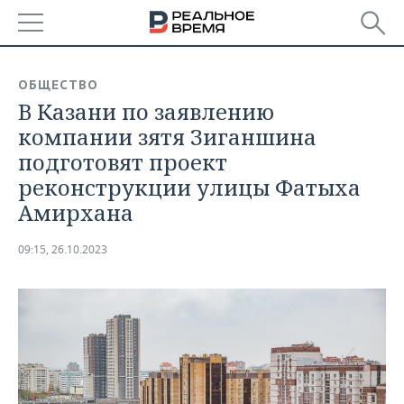
РЕГИОНЫ
ОБЩЕСТВО
В Казани по заявлению
БАШКОРТОСТАН
НОВОСТИ
компании зятя Зиганшина
ТАТАРСТАН
АНАЛИТИКА
подготовят проект
реконструкции улицы Фатыха
УДМУРТИЯ
НОВОСТИ АНАЛИТИКИ
ЭКОНОМИКА
Амирхана
ДЕКЛАРАЦИИ О ДОХОДАХ
НОВОСТИ ЭКОНОМИКИ
ПРОМЫШЛЕННОСТЬ
09:15, 26.10.2023
КОРОЛИ ГОСЗАКАЗА ПФО
ФИНАНСЫ
НОВОСТИ
НЕДВИЖИМОСТЬ
ПРОМЫШЛЕННОСТИ
ВУЗЫ ТАТАРСТАНА
БАНКИ
НОВОСТИ НЕДВИЖИМОСТИ
АВТО
АГРОПРОМ
КОМУ ПРИНАДЛЕЖАТ
БЮДЖЕТ
НОВОСТИ АВТО
БИЗНЕС
ТОРГОВЫЕ ЦЕНТРЫ
МАШИНОСТРОЕНИЕ
ТАТАРСТАНА
ИНВЕСТИЦИИ
НОВОСТИ БИЗНЕСА
ТЕХНОЛОГИИ