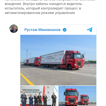
ВОДНЫЕ ВИДЫ СПОРТА
ОБРАЗОВАНИЕ
вождения. Внутри кабины находится водитель-
испытатель, который контролирует процесс в
ХОККЕЙ С МЯЧОМ
ПРОИСШЕСТВИЯ
автоматизированном режиме управления.