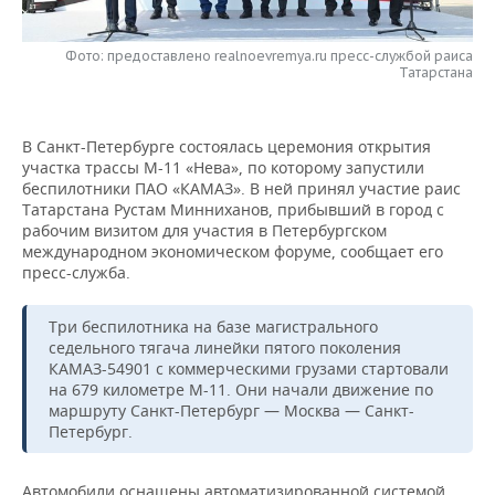
НЕФТЕХИМИЯ
РОЗНИЧНАЯ ТОРГОВЛЯ
НОВОСТИ ТЕХНОЛОГИЙ
МЕРОПРИЯТИЯ
НЕФТЬ
Фото: предоставлено realnoevremya.ru пресс-службой раиса
Татарстана
ТРАНСПОРТ
IT
НОВОСТИ МЕРОПРИЯТИЙ
СПОРТ
ОПК
УСЛУГИ
МЕДИА
ВЫЕЗДНАЯ РЕДАКЦИЯ
НОВОСТИ СПОРТА
ОБЩЕСТВО
В Санкт-Петербурге состоялась церемония открытия
ЭНЕРГЕТИКА
участка трассы М-11 «Нева», по которому запустили
беспилотники ПАО «КАМАЗ». В ней принял участие раис
ТЕЛЕКОММУНИКАЦИИ
БИЗНЕС-БРАНЧИ
ФУТБОЛ
НОВОСТИ ОБЩЕСТВА
ФОТОГАЛЕРЕЯ
Татарстана Рустам Минниханов, прибывший в город с
рабочим визитом для участия в Петербургском
ONLINE-КОНФЕРЕНЦИИ
ХОККЕЙ
ВЛАСТЬ
СЮЖЕТЫ
международном экономическом форуме, сообщает его
пресс-служба.
ОТКРЫТАЯ ЛЕКЦИЯ
БАСКЕТБОЛ
ИНФРАСТРУКТУРА
СПРАВОЧНИК
Три беспилотника на базе магистрального
ВОЛЕЙБОЛ
ИСТОРИЯ
СПИСОК ПЕРСОН
ПОЛНАЯ ВЕРСИЯ
седельного тягача линейки пятого поколения
КАМАЗ-54901 с коммерческими грузами стартовали
на 679 километре М-11. Они начали движение по
КИБЕРСПОРТ
КУЛЬТУРА
СПИСОК КОМПАНИЙ
маршруту Санкт-Петербург — Москва — Санкт-
Петербург.
ФИГУРНОЕ КАТАНИЕ
МЕДИЦИНА
Автомобили оснащены автоматизированной системой