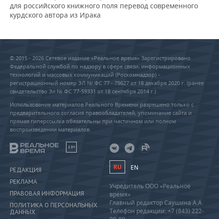
для российского книжного поля перевод современного
курдского автора из Ирака
© 2015 - 2026 Сетевое издание «Реальное время» Зарегистрировано
Федеральной службой по надзору в сфере связи, информационных
технологий и массовых коммуникаций (Роскомнадзор) –
регистрационный номер ЭЛ № ФС 77 - 79627 от 18 декабря 2020 г. (ранее
свидетельство Эл № ФС 77-59331 от 18 сентября 2014 г.)
Использование материалов Реального Времени разрешено только с
предварительного согласия правообладателей, упоминание сайта и
прямая гиперссылка обязательны при частичном или полном
воспроизведении материалов.
18+
RU
EN
РЕДАКЦИЯ
РЕКЛАМА
Учредитель ООО «Реальное
ПРАВОВАЯ ИНФОРМАЦИЯ
время»
Главный редактор Саушина А.А.
ПОЛИТИКА О ПЕРСОНАЛЬНЫХ
Телефон редакции: +7 (843) 222-
ДАННЫХ