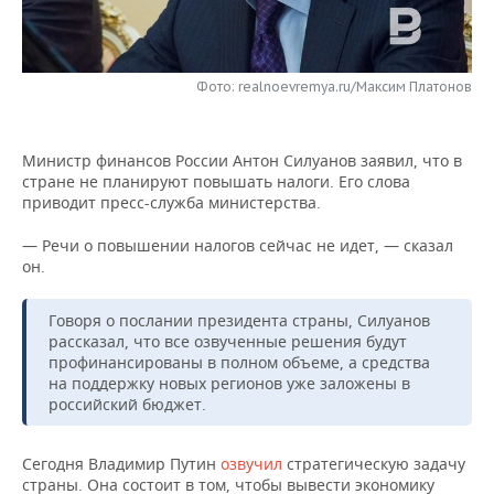
НЕФТЕХИМИЯ
РОЗНИЧНАЯ ТОРГОВЛЯ
НОВОСТИ ТЕХНОЛОГИЙ
МЕРОПРИЯТИЯ
НЕФТЬ
Фото: realnoevremya.ru/Максим Платонов
ТРАНСПОРТ
IT
НОВОСТИ МЕРОПРИЯТИЙ
СПОРТ
ОПК
УСЛУГИ
МЕДИА
ВЫЕЗДНАЯ РЕДАКЦИЯ
НОВОСТИ СПОРТА
ОБЩЕСТВО
ЭНЕРГЕТИКА
Министр финансов России Антон Силуанов заявил, что в
стране не планируют повышать налоги. Его слова
ТЕЛЕКОММУНИКАЦИИ
БИЗНЕС-БРАНЧИ
ФУТБОЛ
НОВОСТИ ОБЩЕСТВА
ФОТОГАЛЕРЕЯ
приводит пресс-служба министерства.
ONLINE-КОНФЕРЕНЦИИ
ХОККЕЙ
ВЛАСТЬ
СЮЖЕТЫ
— Речи о повышении налогов сейчас не идет, — сказал
он.
ОТКРЫТАЯ ЛЕКЦИЯ
БАСКЕТБОЛ
ИНФРАСТРУКТУРА
СПРАВОЧНИК
Говоря о послании президента страны, Силуанов
рассказал, что все озвученные решения будут
ВОЛЕЙБОЛ
ИСТОРИЯ
СПИСОК ПЕРСОН
ПОЛНАЯ ВЕРСИЯ
профинансированы в полном объеме, а средства
на поддержку новых регионов уже заложены в
КИБЕРСПОРТ
КУЛЬТУРА
СПИСОК КОМПАНИЙ
российский бюджет.
ФИГУРНОЕ КАТАНИЕ
МЕДИЦИНА
Сегодня Владимир Путин
озвучил
стратегическую задачу
страны. Она состоит в том, чтобы вывести экономику