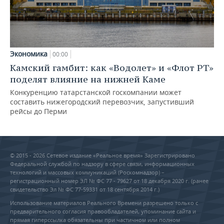
Экономика
00:00
Камский гамбит: как «Водолет» и «Флот РТ»
поделят влияние на нижней Каме
Конкуренцию татарстанской госкомпании может
составить нижегородский перевозчик, запустивший
рейсы до Перми
© 2015 - 2026 Сетевое издание «Реальное время» Зарегистрировано
Федеральной службой по надзору в сфере связи, информационных
технологий и массовых коммуникаций (Роскомнадзор) –
регистрационный номер ЭЛ № ФС 77 - 79627 от 18 декабря 2020 г. (ранее
свидетельство Эл № ФС 77-59331 от 18 сентября 2014 г.)
Использование материалов Реального Времени разрешено только с
предварительного согласия правообладателей, упоминание сайта и
прямая гиперссылка обязательны при частичном или полном