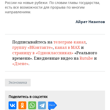
ВОДНЫЕ ВИДЫ СПОРТА
ОБРАЗОВАНИЕ
России на новые рубежи. По словам главы государства,
есть все возможности для прорыва по многим
ХОККЕЙ С МЯЧОМ
ПРОИСШЕСТВИЯ
направлениям.
Айрат Назипов
Подписывайтесь на
телеграм-канал
,
группу «ВКонтакте»
,
канал в MAX
и
страницу в «Одноклассниках»
«Реального
времени». Ежедневные видео на
Rutube
и
«Дзене»
.
Экономика
Поделитесь в соцсетях