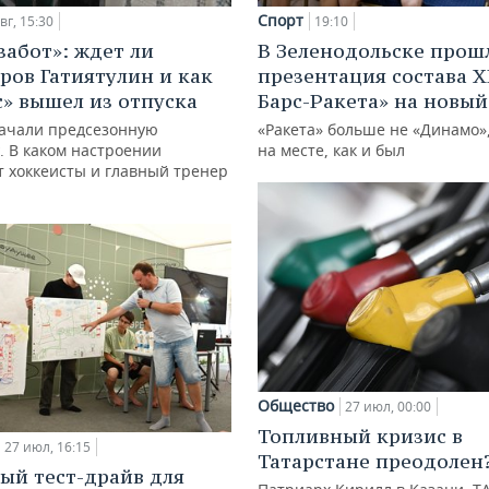
Спорт
вг, 15:30
19:10
забот»: ждет ли
В Зеленодольске прош
ров Гатиятулин и как
презентация состава Х
с» вышел из отпуска
Барс-Ракета» на новый
ачали предсезонную
«Ракета» больше не «Динамо»,
. В каком настроении
на месте, как и был
 хоккеисты и главный тренер
Общество
27 июл, 00:00
Топливный кризис в
27 июл, 16:15
Татарстане преодолен
ый тест-драйв для