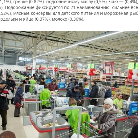
(1,1%), гречке (0,82%), подсолнечному маслу (0,5%), чаю — (0,4%
6%). Подорожание фиксируется по 21 наименованию: сильнее вс
,52%), мясные консервы для детского питания и мороженая рыба
ардельки и яйца (0,37%), молоко (0,36%).