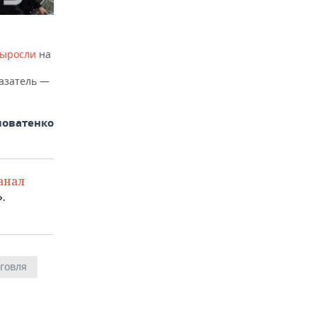
выросли
на
казатель —
ловатенко
анал
.
говля