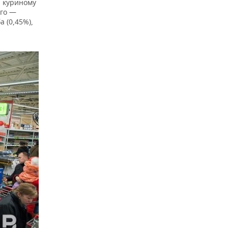
), куриному
его —
 (0,45%),