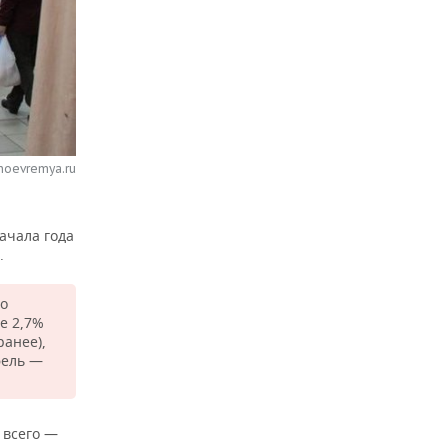
noevremya.ru
ачала года
.
со
е 2,7%
ранее),
фель —
 всего —