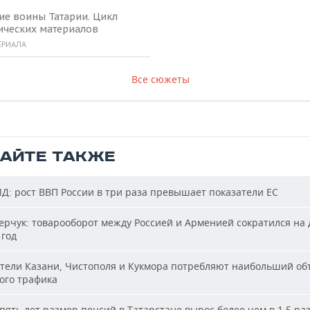
ие воины Татарии. Цикл
ических материалов
ЕРИАЛА
Все сюжеты
ТАЙТЕ ТАКЖЕ
: рост ВВП России в три раза превышает показатели ЕС
рчук: товарооборот между Россией и Арменией сократился на 
 год
ели Казани, Чистополя и Кукмора потребляют наибольший об
ого трафика
пять лет размер пенсий в Татарстане вырос более чем в 1,5 ра