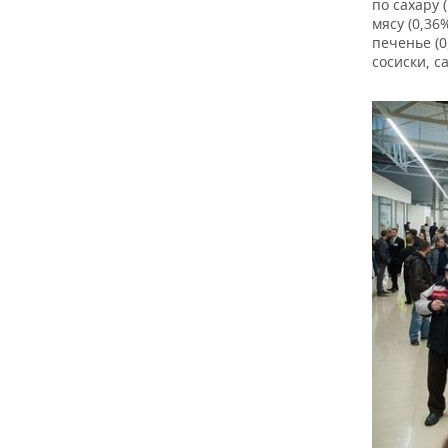
ВОДНЫЕ ВИДЫ СПОРТА
ОБРАЗОВАНИЕ
по сахару 
мясу (0,3
печенье (0
ХОККЕЙ С МЯЧОМ
ПРОИСШЕСТВИЯ
сосиски, с