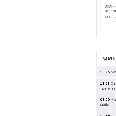
Велик
истор
24
МАТ
ЧИ
МИД
18:25
Ове
11:02
трети за
Жит
08:00
мобильн
За 
10:14