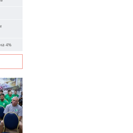
м
на 4%