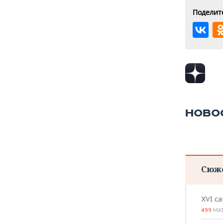
Поделите
НОВО
Сюж
XVI с
499
МА