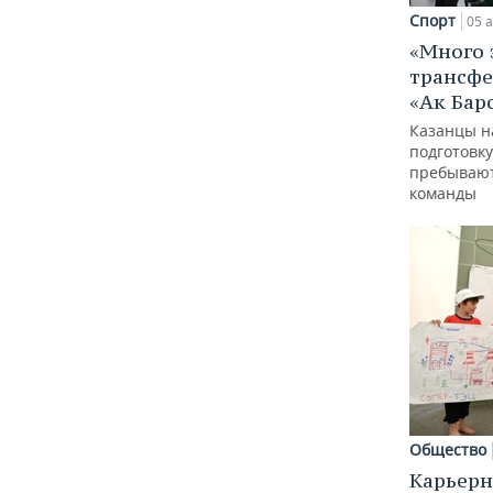
Спорт
05 а
«Много 
трансфе
«Ак Бар
Казанцы н
подготовку
пребывают
команды
Общество
Карьерн