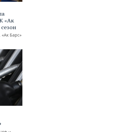
ла
К «Ак
 сезон
 «Ак Барс»
?