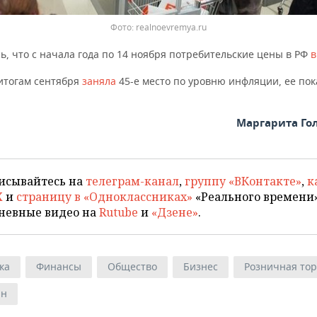
Фото: realnoevremya.ru
, что с начала года по 14 ноября потребительские цены в РФ
 итогам сентября
заняла
45-е место по уровню инфляции, ее по
Маргарита Го
исывайтесь на
телеграм-канал
,
группу «ВКонтакте»
,
к
X
и
страницу в «Одноклассниках»
«Реального времени»
невные видео на
Rutube
и
«Дзене»
.
ка
Финансы
Общество
Бизнес
Розничная тор
ан