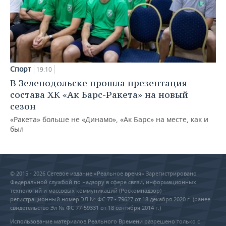
Спорт
19:10
В Зеленодольске прошла презентация
состава ХК «Ак Барс-Ракета» на новый
сезон
«Ракета» больше не «Динамо», «Ак Барс» на месте, как и
был
© 2015 - 2026 Сетевое издание «Реальное время» Зарегистрировано
Федеральной службой по надзору в сфере связи, информационных
технологий и массовых коммуникаций (Роскомнадзор) –
регистрационный номер ЭЛ № ФС 77 - 79627 от 18 декабря 2020 г. (ранее
свидетельство Эл № ФС 77-59331 от 18 сентября 2014 г.)
Использование материалов Реального Времени разрешено только с