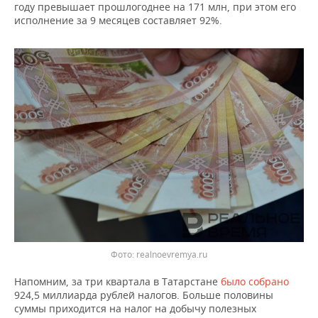
ВОДНЫЕ ВИДЫ СПОРТА
ОБРАЗОВАНИЕ
году превышает прошлогоднее на 171 млн, при этом его
исполнение за 9 месяцев составляет 92%.
ХОККЕЙ С МЯЧОМ
ПРОИСШЕСТВИЯ
Фото: realnoevremya.ru
Напомним, за три квартала в Татарстане
было собрано
924,5 миллиарда рублей налогов. Больше половины
суммы приходится на налог на добычу полезных