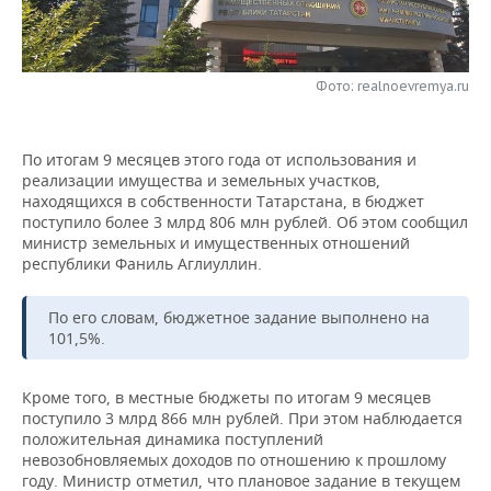
НЕФТЕХИМИЯ
РОЗНИЧНАЯ ТОРГОВЛЯ
НОВОСТИ ТЕХНОЛОГИЙ
МЕРОПРИЯТИЯ
НЕФТЬ
Фото: realnoevremya.ru
ТРАНСПОРТ
IT
НОВОСТИ МЕРОПРИЯТИЙ
СПОРТ
ОПК
УСЛУГИ
МЕДИА
ВЫЕЗДНАЯ РЕДАКЦИЯ
НОВОСТИ СПОРТА
ОБЩЕСТВО
ЭНЕРГЕТИКА
По итогам 9 месяцев этого года от использования и
реализации имущества и земельных участков,
ТЕЛЕКОММУНИКАЦИИ
БИЗНЕС-БРАНЧИ
ФУТБОЛ
НОВОСТИ ОБЩЕСТВА
ФОТОГАЛЕРЕЯ
находящихся в собственности Татарстана, в бюджет
поступило более 3 млрд 806 млн рублей. Об этом сообщил
ONLINE-КОНФЕРЕНЦИИ
ХОККЕЙ
ВЛАСТЬ
СЮЖЕТЫ
министр земельных и имущественных отношений
республики Фаниль Аглиуллин.
ОТКРЫТАЯ ЛЕКЦИЯ
БАСКЕТБОЛ
ИНФРАСТРУКТУРА
СПРАВОЧНИК
По его словам, бюджетное задание выполнено на
101,5%.
ВОЛЕЙБОЛ
ИСТОРИЯ
СПИСОК ПЕРСОН
ПОЛНАЯ ВЕРСИЯ
КИБЕРСПОРТ
КУЛЬТУРА
СПИСОК КОМПАНИЙ
Кроме того, в местные бюджеты по итогам 9 месяцев
поступило 3 млрд 866 млн рублей. При этом наблюдается
положительная динамика поступлений
ФИГУРНОЕ КАТАНИЕ
МЕДИЦИНА
невозобновляемых доходов по отношению к прошлому
году. Министр отметил, что плановое задание в текущем