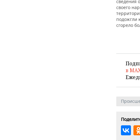
ВОДНЫЕ ВИДЫ СПОРТА
ОБРАЗОВАНИЕ
сведения 
своего на
территори
ХОККЕЙ С МЯЧОМ
ПРОИСШЕСТВИЯ
подожгли 
сгорело бо
Подп
в MA
Ежед
Происше
Поделите