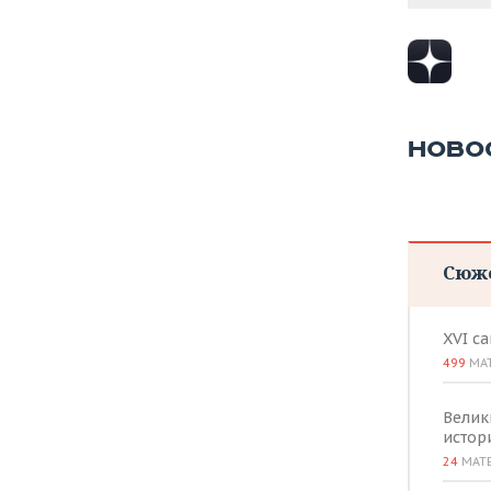
НОВО
Сюж
XVI с
499
МА
Велик
истор
24
МАТ