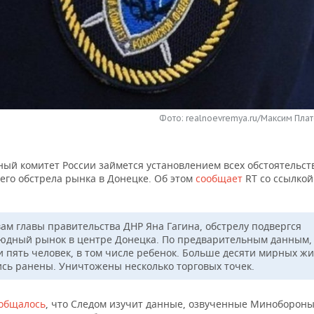
Фото: realnoevremya.ru/Максим Плат
ный комитет России займется установлением всех обстоятельст
его обстрела рынка в Донецке. Об этом
сообщает
RT со ссылкой
вам главы правительства ДНР Яна Гагина, обстрелу подвергся
юдный рынок в центре Донецка. По предварительным данным,
и пять человек, в том числе ребенок. Больше десяти мирных ж
ись ранены. Уничтожены несколько торговых точек.
общалось
, что Следом изучит данные, озвученные Минобороны