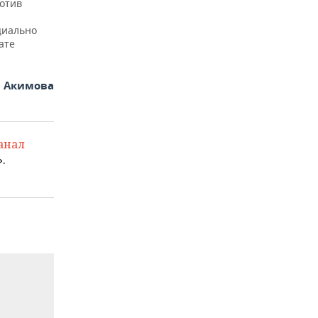
ротив
циально
ате
я Акимова
анал
.