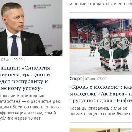
и новые стандарты качества 
03 авг, 00:00
ганшин: «Синергия
бизнеса, граждан и
Спорт
07 авг, 07:00
едет республику к
«Кровь с молоком»: ка
ческому успеху»
молодежь «Ак Барса» н
кологии и природных
труда победила «Нефт
атарстана — о расчистке рек,
ации объектов накопленного
Казанцы оказались сильнее
ифровизации и о том, какой
альметьевцев в серии буллит
ублика через 10 лет