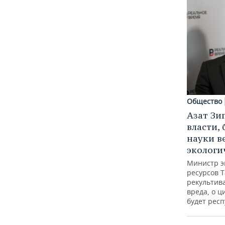
Общество
Азат Зи
власти, 
науки в
экологи
Министр э
ресурсов Т
рекультив
вреда, о ц
будет респ