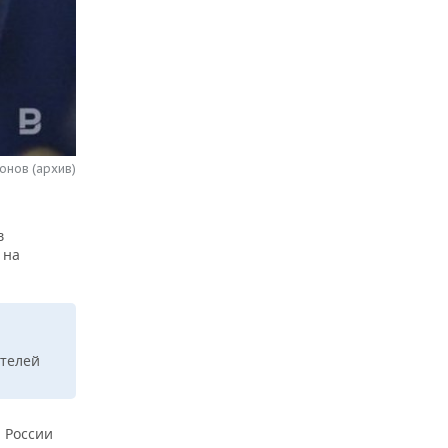
онов (архив)
в
 на
ителей
 России