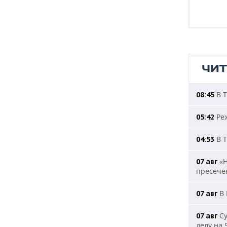
ЧИ
В Т
08:45
Реж
05:42
В Т
04:53
«Н
07 авг
пресечен
В 
07 авг
Су
07 авг
делу на 