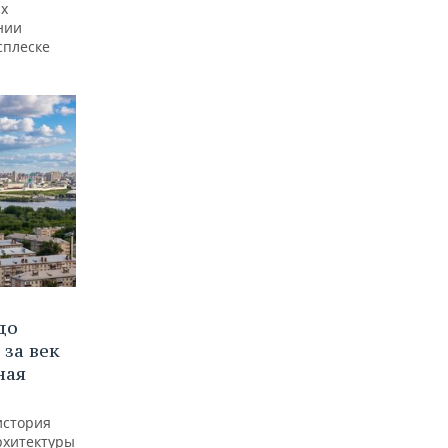
ах
нии
сплеске
до
 за век
ная
история
рхитектуры