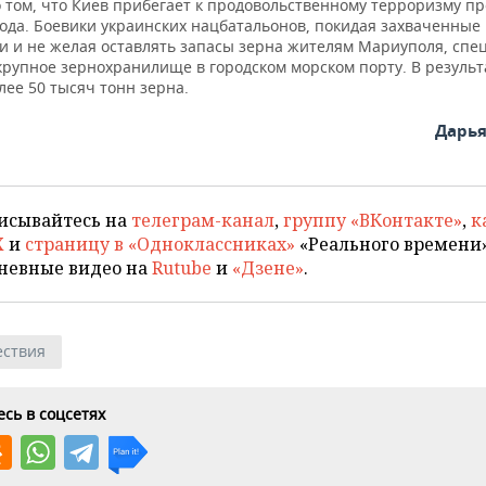
о том, что Киев прибегает к продовольственному терроризму п
рода. Боевики украинских нацбатальонов, покидая захваченные
и и не желая оставлять запасы зерна жителям Мариуполя, спе
крупное зернохранилище в городском морском порту. В результ
лее 50 тысяч тонн зерна.
Дарь
исывайтесь на
телеграм-канал
,
группу «ВКонтакте»
,
к
X
и
страницу в «Одноклассниках»
«Реального времени»
невные видео на
Rutube
и
«Дзене»
.
ствия
сь в соцсетях