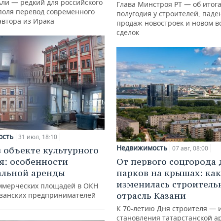
Али — редкий для российского
Глава Минстроя РТ — об итог
поля перевод современного
полугодия у строителей, паде
автора из Ирака
продаж новостроек и новом в
сделок
ость
31 июл, 18:10
Недвижимость
07 авг, 08:00
в объекте культурного
я: особенности
От первого соцгорода 
альной аренды
парков на крышах: как
изменилась строитель
ммерческих площадей в ОКН
отрасль Казани
азанских предпринимателей
К 70-летию Дня строителя — 
становления татарстанской а