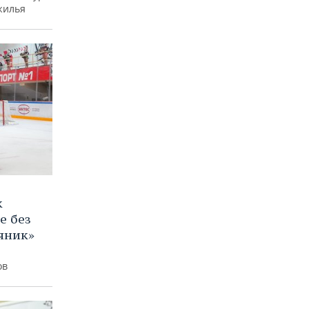
жилья
к
е без
яник»
ов