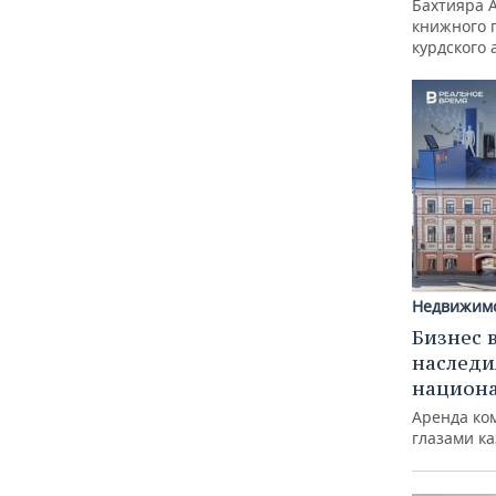
Бахтияра 
книжного 
курдского 
Недвижим
Бизнес 
наследи
национ
Аренда ко
глазами к