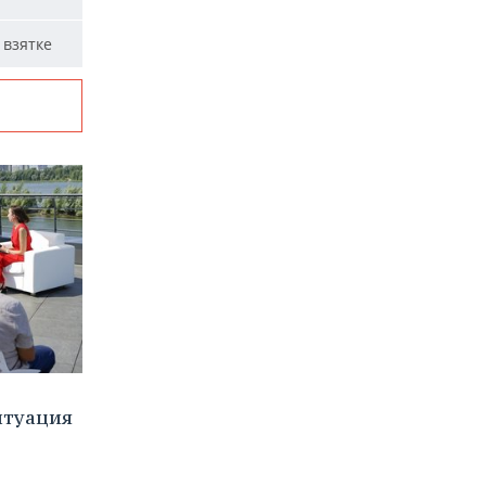
 взятке
итуация