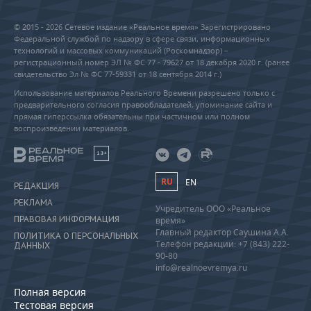
© 2015 - 2026 Сетевое издание «Реальное время» Зарегистрировано
Федеральной службой по надзору в сфере связи, информационных
технологий и массовых коммуникаций (Роскомнадзор) –
регистрационный номер ЭЛ № ФС 77 - 79627 от 18 декабря 2020 г. (ранее
свидетельство Эл № ФС 77-59331 от 18 сентября 2014 г.)
Использование материалов Реального Времени разрешено только с
предварительного согласия правообладателей, упоминание сайта и
прямая гиперссылка обязательны при частичном или полном
воспроизведении материалов.
18+
RU
EN
РЕДАКЦИЯ
РЕКЛАМА
Учредитель ООО «Реальное
ПРАВОВАЯ ИНФОРМАЦИЯ
время»
Главный редактор Саушина А.А.
ПОЛИТИКА О ПЕРСОНАЛЬНЫХ
Телефон редакции: +7 (843) 222-
ДАННЫХ
90-80
info@realnoevremya.ru
Полная версия
Тестовая версия