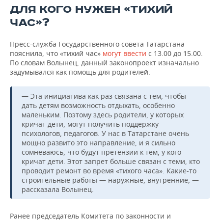
НЕФТЕХИМИЯ
ДЛЯ КОГО НУЖЕН «ТИХИЙ
РОЗНИЧНАЯ ТОРГОВЛЯ
НОВОСТИ ТЕХНОЛОГИЙ
МЕРОПРИЯТИЯ
ЧАС»?
НЕФТЬ
ТРАНСПОРТ
IT
НОВОСТИ МЕРОПРИЯТИЙ
СПОРТ
Пресс-служба Государственного совета Татарстана
ОПК
пояснила, что «тихий час»
могут ввести
с 13.00 до 15.00.
По словам Волынец, данный законопроект изначально
УСЛУГИ
МЕДИА
ВЫЕЗДНАЯ РЕДАКЦИЯ
НОВОСТИ СПОРТА
ОБЩЕСТВО
ЭНЕРГЕТИКА
задумывался как помощь для родителей.
ТЕЛЕКОММУНИКАЦИИ
БИЗНЕС-БРАНЧИ
ФУТБОЛ
НОВОСТИ ОБЩЕСТВА
ФОТОГАЛЕРЕЯ
— Эта инициатива как раз связана с тем, чтобы
дать детям возможность отдыхать, особенно
ONLINE-КОНФЕРЕНЦИИ
ХОККЕЙ
ВЛАСТЬ
СЮЖЕТЫ
маленьким. Поэтому здесь родители, у которых
кричат дети, могут получить поддержку
ОТКРЫТАЯ ЛЕКЦИЯ
БАСКЕТБОЛ
ИНФРАСТРУКТУРА
СПРАВОЧНИК
психологов, педагогов. У нас в Татарстане очень
мощно развито это направление, и я сильно
сомневаюсь, что будут претензии к тем, у кого
ВОЛЕЙБОЛ
ИСТОРИЯ
СПИСОК ПЕРСОН
ПОЛНАЯ ВЕРСИЯ
кричат дети. Этот запрет больше связан с теми, кто
проводит ремонт во время «тихого часа». Какие-то
КИБЕРСПОРТ
КУЛЬТУРА
СПИСОК КОМПАНИЙ
строительные работы — наружные, внутренние, —
рассказала Волынец.
ФИГУРНОЕ КАТАНИЕ
МЕДИЦИНА
Ранее председатель Комитета по законности и