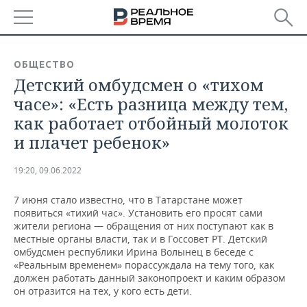
РЕГИОНЫ
ОБЩЕСТВО
Детский омбудсмен о «тихом
БАШКОРТОСТАН
НОВОСТИ
часе»: «Есть разница между тем,
ТАТАРСТАН
АНАЛИТИКА
как работает отбойный молоток
и плачет ребенок»
УДМУРТИЯ
НОВОСТИ АНАЛИТИКИ
ЭКОНОМИКА
19:20, 09.06.2022
ДЕКЛАРАЦИИ О ДОХОДАХ
НОВОСТИ ЭКОНОМИКИ
ПРОМЫШЛЕННОСТЬ
7 июня стало известно, что в Татарстане может
КОРОЛИ ГОСЗАКАЗА ПФО
ФИНАНСЫ
НОВОСТИ
НЕДВИЖИМОСТЬ
появиться «тихий час». Установить его просят сами
ПРОМЫШЛЕННОСТИ
жители региона — обращения от них поступают как в
ВУЗЫ ТАТАРСТАНА
БАНКИ
НОВОСТИ НЕДВИЖИМОСТИ
АВТО
местные органы власти, так и в Госсовет РТ. Детский
АГРОПРОМ
омбудсмен республики Ирина Волынец в беседе с
«Реальным временем» порассуждала на тему того, как
КОМУ ПРИНАДЛЕЖАТ
БЮДЖЕТ
НОВОСТИ АВТО
БИЗНЕС
должен работать данный законопроект и каким образом
ТОРГОВЫЕ ЦЕНТРЫ
МАШИНОСТРОЕНИЕ
ТАТАРСТАНА
он отразится на тех, у кого есть дети.
ИНВЕСТИЦИИ
НОВОСТИ БИЗНЕСА
ТЕХНОЛОГИИ