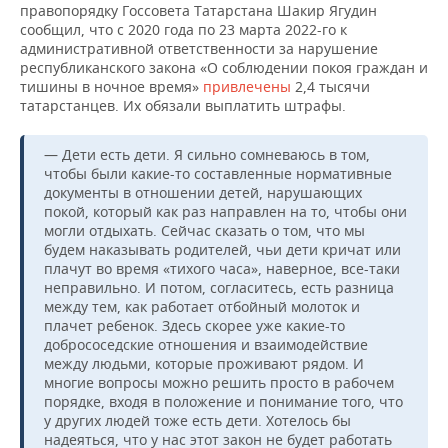
ВОДНЫЕ ВИДЫ СПОРТА
ОБРАЗОВАНИЕ
правопорядку Госсовета Татарстана Шакир Ягудин
сообщил, что с 2020 года по 23 марта 2022-го к
административной ответственности за нарушение
ХОККЕЙ С МЯЧОМ
ПРОИСШЕСТВИЯ
республиканского закона «О соблюдении покоя граждан и
тишины в ночное время»
привлечены
2,4 тысячи
татарстанцев. Их обязали выплатить штрафы.
— Дети есть дети. Я сильно сомневаюсь в том,
чтобы были какие-то составленные нормативные
документы в отношении детей, нарушающих
покой, который как раз направлен на то, чтобы они
могли отдыхать. Сейчас сказать о том, что мы
будем наказывать родителей, чьи дети кричат или
плачут во время «тихого часа», наверное, все-таки
неправильно. И потом, согласитесь, есть разница
между тем, как работает отбойный молоток и
плачет ребенок. Здесь скорее уже какие-то
добрососедские отношения и взаимодействие
между людьми, которые проживают рядом. И
многие вопросы можно решить просто в рабочем
порядке, входя в положение и понимание того, что
у других людей тоже есть дети. Хотелось бы
надеяться, что у нас этот закон не будет работать