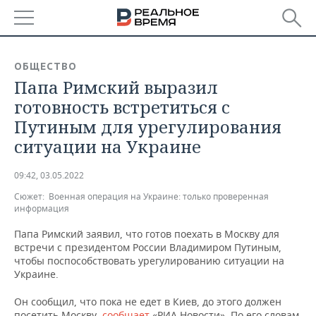
РЕГИОНЫ
ОБЩЕСТВО
Папа Римский выразил
БАШКОРТОСТАН
НОВОСТИ
готовность встретиться с
ТАТАРСТАН
АНАЛИТИКА
Путиным для урегулирования
ситуации на Украине
УДМУРТИЯ
НОВОСТИ АНАЛИТИКИ
ЭКОНОМИКА
09:42, 03.05.2022
ДЕКЛАРАЦИИ О ДОХОДАХ
НОВОСТИ ЭКОНОМИКИ
ПРОМЫШЛЕННОСТЬ
Сюжет:
Военная операция на Украине: только проверенная
информация
КОРОЛИ ГОСЗАКАЗА ПФО
ФИНАНСЫ
НОВОСТИ
НЕДВИЖИМОСТЬ
ПРОМЫШЛЕННОСТИ
Папа Римский заявил, что готов поехать в Москву для
ВУЗЫ ТАТАРСТАНА
БАНКИ
НОВОСТИ НЕДВИЖИМОСТИ
АВТО
встречи с президентом России Владимиром Путиным,
АГРОПРОМ
чтобы поспособствовать урегулированию ситуации на
Украине.
КОМУ ПРИНАДЛЕЖАТ
БЮДЖЕТ
НОВОСТИ АВТО
БИЗНЕС
ТОРГОВЫЕ ЦЕНТРЫ
МАШИНОСТРОЕНИЕ
ТАТАРСТАНА
Он сообщил, что пока не едет в Киев, до этого должен
ИНВЕСТИЦИИ
НОВОСТИ БИЗНЕСА
ТЕХНОЛОГИИ
посетить Москву,
сообщает
«РИА Новости». По его словам,