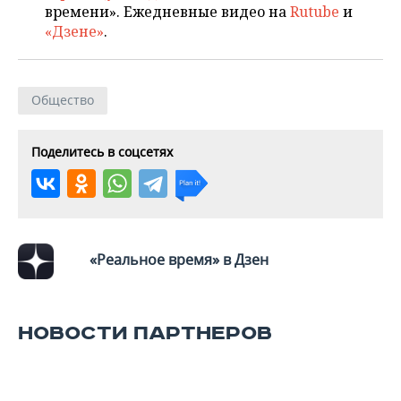
ВОДНЫЕ ВИДЫ СПОРТА
ОБРАЗОВАНИЕ
времени». Ежедневные видео на
Rutube
и
«Дзене»
.
ХОККЕЙ С МЯЧОМ
ПРОИСШЕСТВИЯ
Общество
Поделитесь в соцсетях
«Реальное время» в Дзен
НОВОСТИ ПАРТНЕРОВ