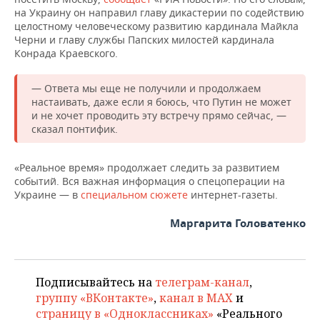
НЕФТЕХИМИЯ
на Украину он направил главу дикастерии по содействию
целостному человеческому развитию кардинала Майкла
РОЗНИЧНАЯ ТОРГОВЛЯ
НОВОСТИ ТЕХНОЛОГИЙ
МЕРОПРИЯТИЯ
НЕФТЬ
Черни и главу службы Папских милостей кардинала
Конрада Краевского.
ТРАНСПОРТ
IT
НОВОСТИ МЕРОПРИЯТИЙ
СПОРТ
ОПК
— Ответа мы еще не получили и продолжаем
УСЛУГИ
МЕДИА
ВЫЕЗДНАЯ РЕДАКЦИЯ
НОВОСТИ СПОРТА
ОБЩЕСТВО
настаивать, даже если я боюсь, что Путин не может
ЭНЕРГЕТИКА
и не хочет проводить эту встречу прямо сейчас, —
ТЕЛЕКОММУНИКАЦИИ
БИЗНЕС-БРАНЧИ
ФУТБОЛ
НОВОСТИ ОБЩЕСТВА
ФОТОГАЛЕРЕЯ
сказал понтифик.
ONLINE-КОНФЕРЕНЦИИ
ХОККЕЙ
ВЛАСТЬ
СЮЖЕТЫ
«Реальное время» продолжает следить за развитием
событий. Вся важная информация о спецоперации на
ОТКРЫТАЯ ЛЕКЦИЯ
БАСКЕТБОЛ
ИНФРАСТРУКТУРА
СПРАВОЧНИК
Украине — в
специальном сюжете
интернет-газеты.
Маргарита Головатенко
ВОЛЕЙБОЛ
ИСТОРИЯ
СПИСОК ПЕРСОН
ПОЛНАЯ ВЕРСИЯ
КИБЕРСПОРТ
КУЛЬТУРА
СПИСОК КОМПАНИЙ
Подписывайтесь на
телеграм-канал
,
ФИГУРНОЕ КАТАНИЕ
МЕДИЦИНА
группу «ВКонтакте»
,
канал в MAX
и
страницу в «Одноклассниках»
«Реального