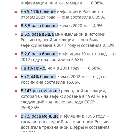
ВОДНЫЕ ВИДЫ СПОРТА
ОБРАЗОВАНИЕ
информации по итогам марта — 18,08%.
На 9,11% больше
инфляции в России по
ХОККЕЙ С МЯЧОМ
ПРОИСШЕСТВИЯ
итогам 2021 года — она составила 8,39%.
В 3,5 раза больше
, чем в 2020-м — 4,9%.
В 6,9 раза выше
минимальной в истории
России годовой инфляции — она была
зафиксирована в 2017 году и составила 2,52%.
В 2,6 раза больше
инфляции 10 лет назад — в
2012 году она составила 6,58%.
На 1% ниже
, чем в 2001 году — 18,58%.
На 2,44% больше
, чем в 2002-м — тогда в
России она составила 15,06%.
В 143 раза меньше
рекордной инфляции,
которая была зафиксирована в 1992-м, на
следующий год после распада СССР —
2508,85%.
В 7,5 раза меньше
инфляции в 1995 году —
тогда она последний раз в истории России
достигала трехзначной цифры и составила