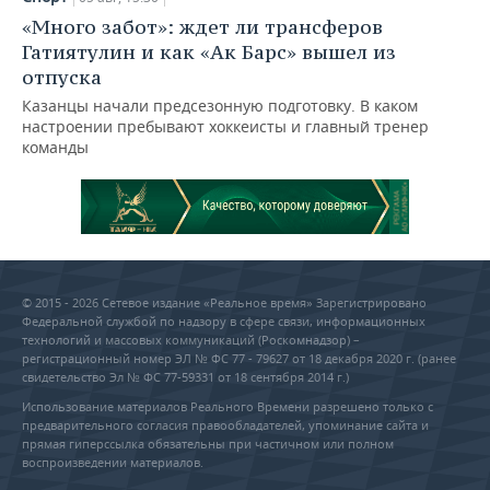
«Много забот»: ждет ли трансферов
Гатиятулин и как «Ак Барс» вышел из
отпуска
Казанцы начали предсезонную подготовку. В каком
настроении пребывают хоккеисты и главный тренер
команды
© 2015 - 2026 Сетевое издание «Реальное время» Зарегистрировано
Федеральной службой по надзору в сфере связи, информационных
технологий и массовых коммуникаций (Роскомнадзор) –
регистрационный номер ЭЛ № ФС 77 - 79627 от 18 декабря 2020 г. (ранее
свидетельство Эл № ФС 77-59331 от 18 сентября 2014 г.)
Использование материалов Реального Времени разрешено только с
предварительного согласия правообладателей, упоминание сайта и
прямая гиперссылка обязательны при частичном или полном
воспроизведении материалов.