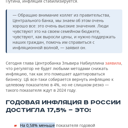
Путина, инфляция стабилизируется.
НЕФТЕХИМИЯ
РОЗНИЧНАЯ ТОРГОВЛЯ
НОВОСТИ ТЕХНОЛОГИЙ
МЕРОПРИЯТИЯ
НЕФТЬ
— Обращаю внимание коллег из правительства,
Центрального банка, мы знаем об этом очень
ТРАНСПОРТ
IT
НОВОСТИ МЕРОПРИЯТИЙ
СПОРТ
хорошо все: это очень высокие значения. Люди
ОПК
чувствуют это на своем семейном бюджете,
УСЛУГИ
МЕДИА
ВЫЕЗДНАЯ РЕДАКЦИЯ
НОВОСТИ СПОРТА
чувствуют, как выросли цены, и нужно поддержать
ОБЩЕСТВО
ЭНЕРГЕТИКА
наших граждан, помочь им справиться с
инфляционной волной, — заявил он.
ТЕЛЕКОММУНИКАЦИИ
БИЗНЕС-БРАНЧИ
ФУТБОЛ
НОВОСТИ ОБЩЕСТВА
ФОТОГАЛЕРЕЯ
Сегодня глава Центробанка Эльвира Набиуллина
ONLINE-КОНФЕРЕНЦИИ
ХОККЕЙ
ВЛАСТЬ
заявила
,
СЮЖЕТЫ
что регулятор не будет любыми методами снижать
инфляцию, так как это помешает адаптироваться
ОТКРЫТАЯ ЛЕКЦИЯ
БАСКЕТБОЛ
ИНФРАСТРУКТУРА
СПРАВОЧНИК
бизнесу. ЦБ все-таки собирается вернуть инфляцию к
целевому показателю в 4%, но не слишком резко —
ВОЛЕЙБОЛ
ИСТОРИЯ
СПИСОК ПЕРСОН
ПОЛНАЯ ВЕРСИЯ
такого показателя ждут в 2024 году.
ГОДОВАЯ ИНФЛЯЦИЯ В РОССИИ
КИБЕРСПОРТ
КУЛЬТУРА
СПИСОК КОМПАНИЙ
ДОСТИГЛА 17,5% — ЭТО:
ФИГУРНОЕ КАТАНИЕ
МЕДИЦИНА
На 0,58% меньше
показателя годовой