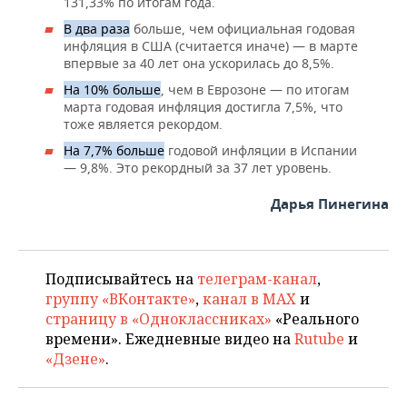
131,33% по итогам года.
В два раза
больше, чем официальная годовая
инфляция в США (считается иначе) — в марте
впервые за 40 лет она ускорилась до 8,5%.
На 10% больше
, чем в Еврозоне — по итогам
марта годовая инфляция достигла 7,5%, что
тоже является рекордом.
На 7,7% больше
годовой инфляции в Испании
— 9,8%. Это рекордный за 37 лет уровень.
Дарья Пинегина
Подписывайтесь на
телеграм-канал
,
группу «ВКонтакте»
,
канал в MAX
и
страницу в «Одноклассниках»
«Реального
времени». Ежедневные видео на
Rutube
и
«Дзене»
.