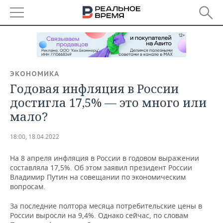
РЕГИОНЫ
БАШКОРТОСТАН
НОВОСТИ
ЭКОНОМИКА
ТАТАРСТАН
АНАЛИТИКА
Годовая инфляция в России
достигла 17,5% — это много или
УДМУРТИЯ
НОВОСТИ АНАЛИТИКИ
ЭКОНОМИКА
мало?
ДЕКЛАРАЦИИ О ДОХОДАХ
НОВОСТИ ЭКОНОМИКИ
ПРОМЫШЛЕННОСТЬ
18:00, 18.04.2022
КОРОЛИ ГОСЗАКАЗА ПФО
ФИНАНСЫ
НОВОСТИ
НЕДВИЖИМОСТЬ
ПРОМЫШЛЕННОСТИ
На 8 апреля инфляция в России в годовом выражении
составляла 17,5%. Об этом заявил президент России
ВУЗЫ ТАТАРСТАНА
БАНКИ
НОВОСТИ НЕДВИЖИМОСТИ
АВТО
Владимир Путин на совещании по экономическим
АГРОПРОМ
вопросам.
КОМУ ПРИНАДЛЕЖАТ
БЮДЖЕТ
НОВОСТИ АВТО
БИЗНЕС
ТОРГОВЫЕ ЦЕНТРЫ
МАШИНОСТРОЕНИЕ
За последние полтора месяца потребительские цены в
ТАТАРСТАНА
России выросли на 9,4%. Однако сейчас, по словам
ИНВЕСТИЦИИ
НОВОСТИ БИЗНЕСА
ТЕХНОЛОГИИ