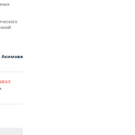
енных
ического
роной
я Акимова
анал
.