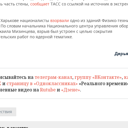
ь часть стены,
сообщает
ТАСС со ссылкой на источник в экстр
в Харькове националисты
взорвали
одно из зданий Физико-техн
. По словам начальника Национального центра управления обо
хаила Мизинцева, взрыв был устроен с целью сокрытия
ельских работ по ядерной тематике.
Дарь
исывайтесь на
телеграм-канал
,
группу «ВКонтакте»
,
к
X
и
страницу в «Одноклассниках»
«Реального времени»
невные видео на
Rutube
и
«Дзене»
.
ствия