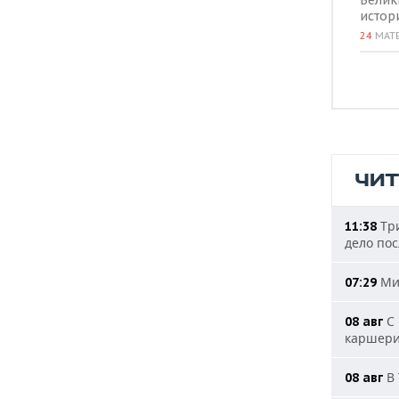
Велик
истор
24
МАТ
ЧИ
Три
11:38
дело пос
Мин
07:29
С 
08 авг
каршери
В 
08 авг