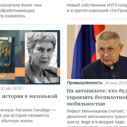
показатели более чем
Новый собственник НЧТЗ пол
 обрабатывающих
и в группе компаний «ТатПро
тв снизились
Промышленность
28 июл, 20:4
01 авг, 00:00
На автопилоте: кто бу
 история в маленькой
управлять беспилотно
е
мобильностью
 вчера» Наталии Гинзбург —
Рифкат Минниханов считает, 
м, как история незаметно
движение автономного транс
 обычную жизнь
шоссе, воде и в воздухе надо