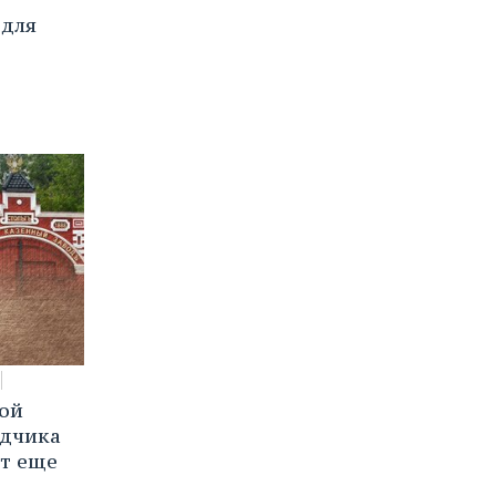
 для
вой
ядчика
ют еще