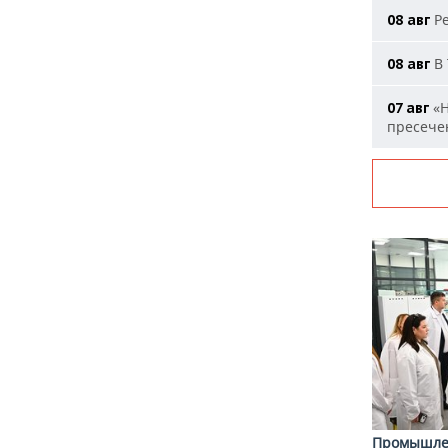
Ре
08 авг
В 
08 авг
«Н
07 авг
пресечен
Промышле