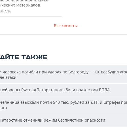
ие воины Татарии. Цикл
ических материалов
ЕРИАЛА
Все сюжеты
ТАЙТЕ ТАКЖЕ
 человека погибли при ударах по Белгороду — СК возбудил уго
ле атаки
обороны РФ: над Татарстаном сбили вражеский БПЛА
челнинца взыскали почти 540 тыс. рублей за ДТП и штрафы пр
нга
Татарстане отменили режим беспилотной опасности