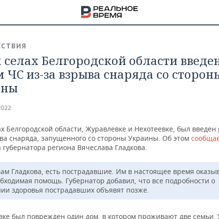
СТВИЯ
х селах Белгородской области введе
 ЧС из-за взрыва снаряда со сторон
ины
2022
ах Белгородской области, Журавлевке и Нехотеевке, был введе
ыва снаряда, запущенного со стороны Украины. Об этом
сообща
 губернатора региона Вячеслава Гладкова.
вам Гладкова, есть пострадавшие. Им в настоящее время оказы
обходимая помощь. Губернатор добавил, что все подробности о
нии здоровья пострадавших объявят позже.
НА
вке был поврежден один дом, в котором проживают две семьи. 