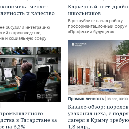
экономика меняет
Карьерный тест-драйв
енность и качество
школьников
В республике начал работу
профориентационный форум
ане обсудили интеграцию
«Профессии будущего»
гий в производство,
ие и социальную сферу
Промышленность
08 авг, 00:00
Бизнес-обзор: порохо
 промышленного
узаконил цеха, с подр
дства в Татарстане за
лагеря в Крыму требу
ос на 6,2%
1,8 млрд