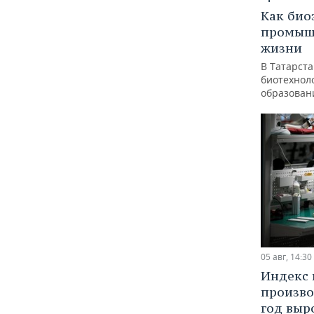
Как био
промышл
жизни
В Татарст
биотехноло
образован
05 авг, 14:30
Индекс
произво
год выр