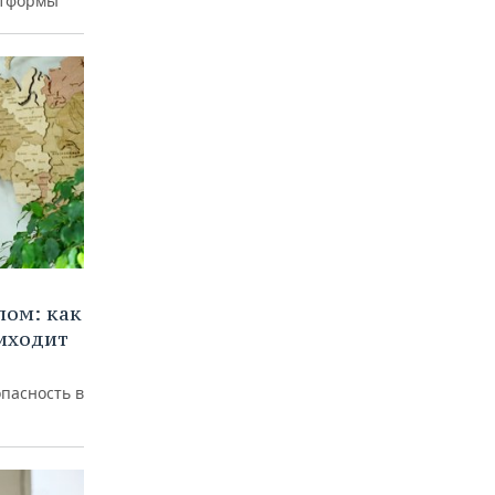
атформы
лом: как
иходит
пасность в