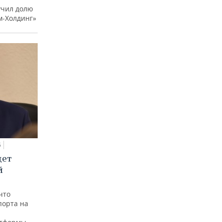
учил долю
м-Холдинг»
5
дет
й
что
порта на