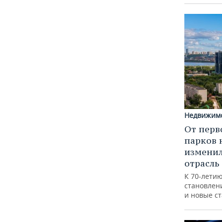
Недвижим
От перв
парков 
изменил
отрасль
К 70-лети
становлен
и новые с