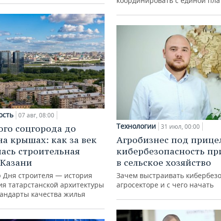
координировать с единой пл
ость
07 авг, 08:00
Технологии
31 июл, 00:00
ого соцгорода до
на крышах: как за век
Агробизнес под прице
ась строительная
кибербезопасность пр
 Казани
в сельское хозяйство
ю Дня строителя — история
Зачем выстраивать кибербезо
ия татарстанской архитектуры
агросекторе и с чего начать
тандарты качества жилья