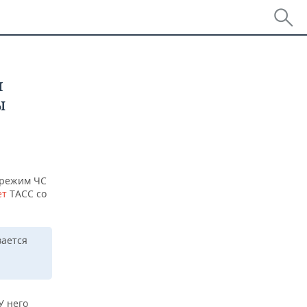
н
ы
н режим ЧС
ет
ТАСС со
вается
У него