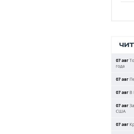
ЧИ
То
07 авг
года
Пе
07 авг
В 
07 авг
За
07 авг
США
Кр
07 авг