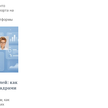
что
порта на
атформы
ей: как
кадрами
м, как
них