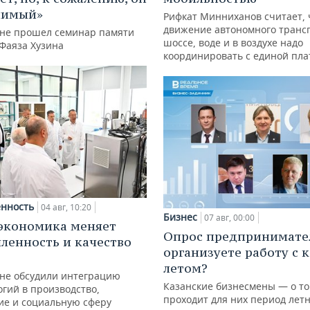
нимый»
Рифкат Минниханов считает, 
движение автономного транс
ане прошел семинар памяти
шоссе, воде и в воздухе надо
 Фаяза Хузина
координировать с единой пл
нность
04 авг, 10:20
Бизнес
07 авг, 00:00
экономика меняет
Опрос предпринимател
енность и качество
организуете работу с 
летом?
ане обсудили интеграцию
Казанские бизнесмены — о то
гий в производство,
проходит для них период лет
ие и социальную сферу