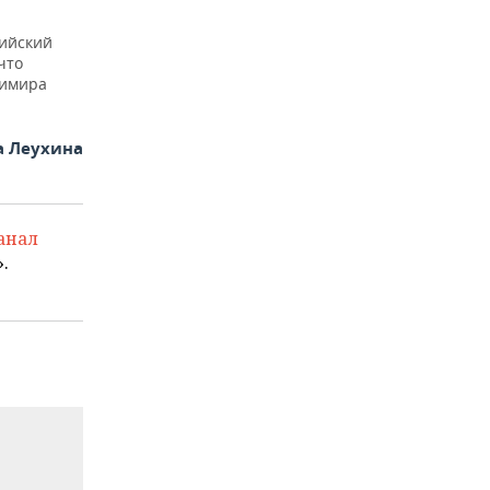
сийский
что
димира
а Леухина
анал
.