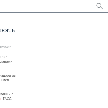
лнять
ормация
аявил
главами
ридора из
 Киев
ьтации с
т
ТАСС.