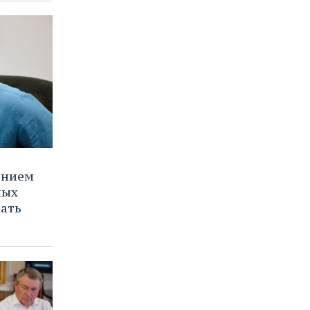
ением
ных
нать