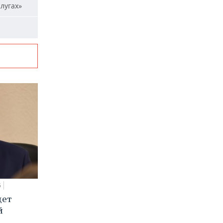
лугах»
5
дет
й