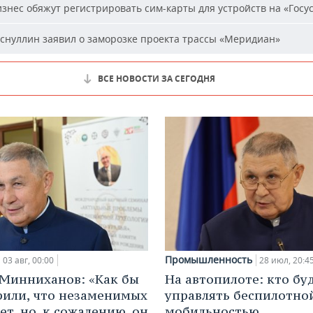
знес обяжут регистрировать сим-карты для устройств на «Госус
снуллин заявил о заморозке проекта трассы «Меридиан»
ВСЕ НОВОСТИ ЗА СЕГОДНЯ
Промышленность
03 авг, 00:00
28 июл, 20:4
Минниханов: «Как бы
На автопилоте: кто бу
рили, что незаменимых
управлять беспилотно
ет, но, к сожалению, он
мобильностью