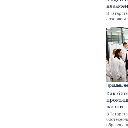
незаме
В Татарст
археолога
Промышле
Как био
промышл
жизни
В Татарст
биотехноло
образован