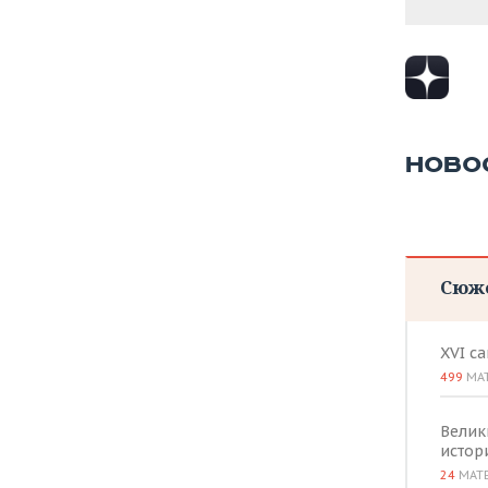
ВОДНЫЕ ВИДЫ СПОРТА
ОБРАЗОВАНИЕ
ХОККЕЙ С МЯЧОМ
ПРОИСШЕСТВИЯ
НОВО
Сюж
XVI с
499
МА
Велик
истор
24
МАТ