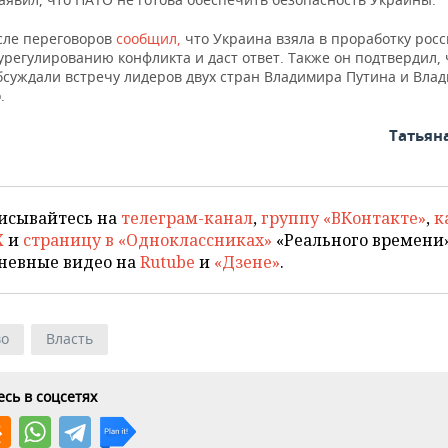
сле переговоров
сообщил,
что Украина взяла в проработку рос
урегулированию конфликта и даст ответ. Также он подтвердил, 
бсуждали встречу лидеров двух стран Владимира Путина и Вла
.
Татьян
исывайтесь на
телеграм-канал
,
группу «ВКонтакте»
,
к
X
и
страницу в «Одноклассниках»
«Реального времени»
невные видео на
Rutube
и
«Дзене»
.
во
Власть
сь в соцсетях