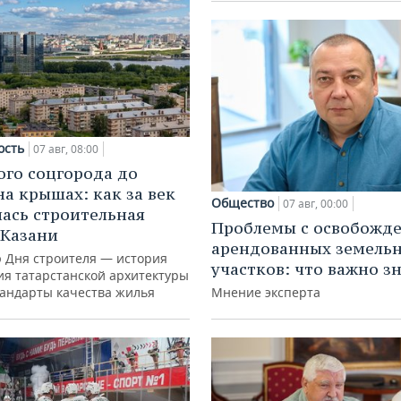
ость
07 авг, 08:00
ого соцгорода до
на крышах: как за век
Общество
07 авг, 00:00
ась строительная
Проблемы с освобожд
 Казани
арендованных земель
ю Дня строителя — история
участков: что важно з
ия татарстанской архитектуры
тандарты качества жилья
Мнение эксперта