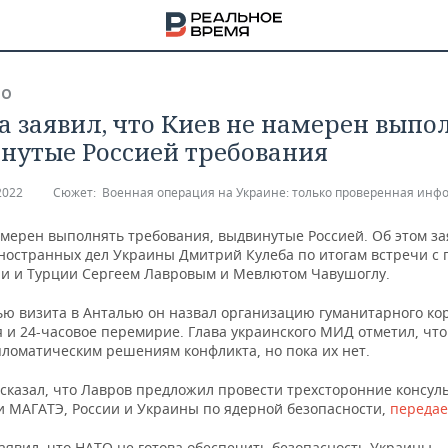
ВО
а заявил, что Киев не намерен выпо
нутые Россией требования
2022
Сюжет:
Военная операция на Украине: только проверенная инф
амерен выполнять требования, выдвинутые Россией. Об этом з
ностранных дел Украины Дмитрий Кулеба по итогам встречи с 
и и Турции Сергеем Лавровым и Мевлютом Чавушоглу.
ью визита в Анталью он назвал организацию гуманитарного ко
 и 24-часовое перемирие. Глава украинского МИД отметил, что
пломатическим решениям конфликта, но пока их нет.
ссказал, что Лавров предложил провести трехсторонние консул
НА
и МАГАТЭ, России и Украины по ядерной безопасности,
передае
аявил, что НАТО не готова обеспечить безопасность Украины.