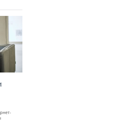
И
рнет-
ы