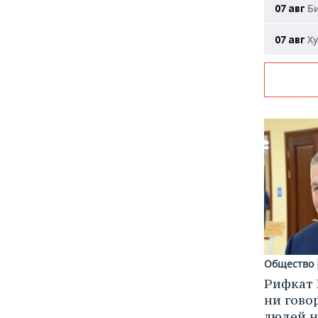
Би
07 авг
Ху
07 авг
Общество
Рифкат 
ни гово
людей н