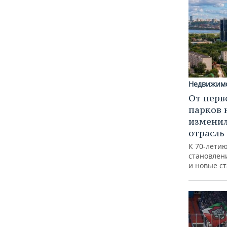
Недвижим
От перв
парков 
изменил
отрасль
К 70-лети
становлен
и новые с