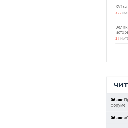
XVI с
499
МА
Велик
истор
24
МАТ
ЧИ
Пр
06 авг
форуме
«О
06 авг