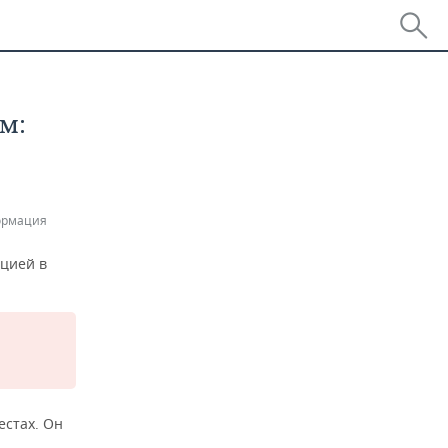
м:
ормация
ацией в
естах. Он