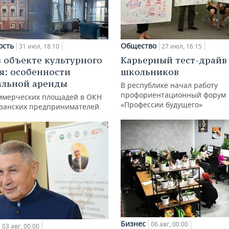
ость
Общество
31 июл, 18:10
27 июл, 16:15
в объекте культурного
Карьерный тест-драйв
я: особенности
школьников
альной аренды
В республике начал работу
профориентационный форум
ммерческих площадей в ОКН
«Профессии будущего»
азанских предпринимателей
Бизнес
06 авг, 00:00
03 авг, 00:00