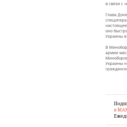
в связи с
Глава Дон
спецоперац
настоящее
оно быстр
Украины в
В Минобор
армии мас
Миноборон
Украины н
гражданск
Подп
в MA
Ежед