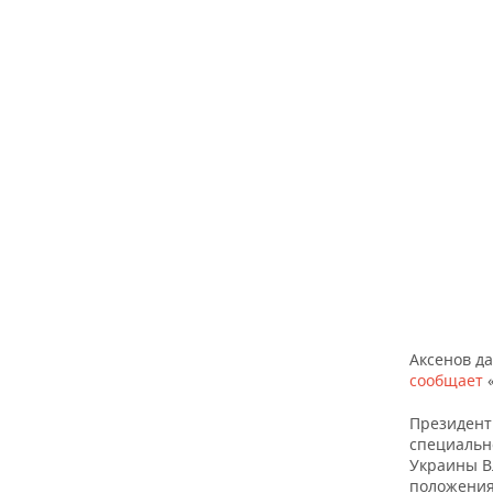
ВОДНЫЕ ВИДЫ СПОРТА
ОБРАЗОВАНИЕ
ХОККЕЙ С МЯЧОМ
ПРОИСШЕСТВИЯ
Аксенов д
сообщает
Президент
специальн
Украины В
положения