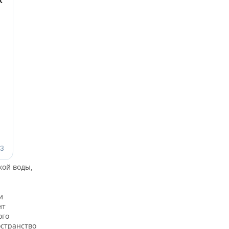
кой воды,
и
нт
ого
странство