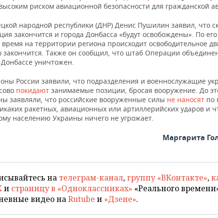
 «высоким риском авиационной безопасности для гражданской а
ецкой народной республики (ДНР) Денис Пушилин заявил, что с
ия закончится и города Донбасса «будут освобождены». По его 
 время на территории региона происходит освободительное дв
о закончится. Также он сообщил, что штаб Операции объедине
 Донбассе уничтожен.
оны России заявили, что подразделения и военнослужащие ук
сово
покидают
занимаемые позиции, бросая вооружение. До эт
ы заявляли, что российские вооруженные силы
не наносят
по 
икаких ракетных, авиационных или артиллерийских ударов и ч
ому населению Украины ничего не угрожает.
Маргарита Го
исывайтесь на
телеграм-канал
,
группу «ВКонтакте»
,
к
X
и
страницу в «Одноклассниках»
«Реального времени»
невные видео на
Rutube
и
«Дзене»
.