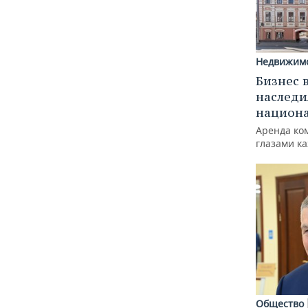
Недвижим
Бизнес 
наследи
национ
Аренда ко
глазами к
Общество