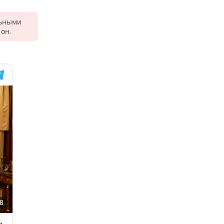
льными
он.