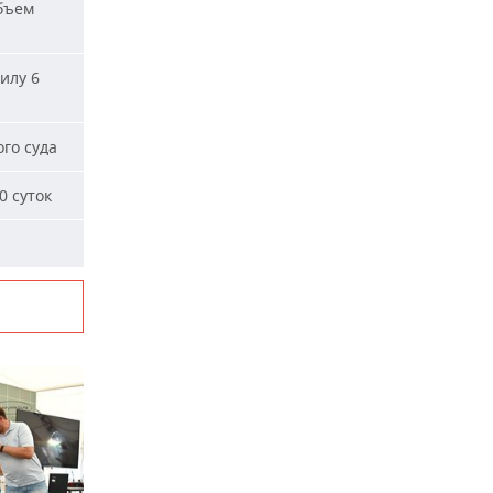
бъем
илу 6
го суда
0 суток