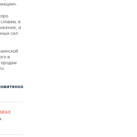
виации».
коро
словам, в
ижение, и
нных сил
раинской
ого в
городам
то
ловатенко
анал
.