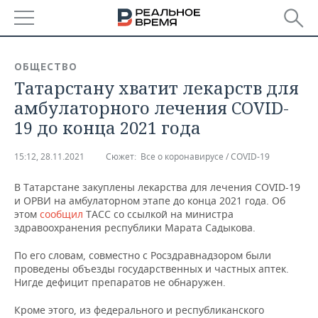
РЕГИОНЫ
ОБЩЕСТВО
Татарстану хватит лекарств для
БАШКОРТОСТАН
НОВОСТИ
амбулаторного лечения COVID-
ТАТАРСТАН
АНАЛИТИКА
19 до конца 2021 года
УДМУРТИЯ
НОВОСТИ АНАЛИТИКИ
ЭКОНОМИКА
15:12, 28.11.2021
Сюжет:
Все о коронавирусе / COVID-19
ДЕКЛАРАЦИИ О ДОХОДАХ
НОВОСТИ ЭКОНОМИКИ
ПРОМЫШЛЕННОСТЬ
В Татарстане закуплены лекарства для лечения COVID-19
и ОРВИ на амбулаторном этапе до конца 2021 года. Об
КОРОЛИ ГОСЗАКАЗА ПФО
ФИНАНСЫ
НОВОСТИ
НЕДВИЖИМОСТЬ
этом
сообщил
ТАСС со ссылкой на министра
ПРОМЫШЛЕННОСТИ
здравоохранения республики Марата Садыкова.
ВУЗЫ ТАТАРСТАНА
БАНКИ
НОВОСТИ НЕДВИЖИМОСТИ
АВТО
По его словам, совместно с Росздравнадзором были
АГРОПРОМ
проведены объезды государственных и частных аптек.
КОМУ ПРИНАДЛЕЖАТ
БЮДЖЕТ
НОВОСТИ АВТО
БИЗНЕС
Нигде дефицит препаратов не обнаружен.
ТОРГОВЫЕ ЦЕНТРЫ
МАШИНОСТРОЕНИЕ
ТАТАРСТАНА
Кроме этого, из федерального и республиканского
ИНВЕСТИЦИИ
НОВОСТИ БИЗНЕСА
ТЕХНОЛОГИИ