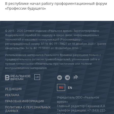
В республике начал работу профориентационный форум
«Профессии будущего»
© 2015 - 2026 Сетевое издание «Реальное время» Зарегистрировано
Федеральной службой по надзору в сфере связи, информационных
технологий и массовых коммуникаций (Роскомнадзор) –
регистрационный номер ЭЛ № ФС 77 - 79627 от 18 декабря 2020 г. (ранее
свидетельство Эл № ФС 77-59331 от 18 сентября 2014 г.)
Использование материалов Реального Времени разрешено только с
предварительного согласия правообладателей, упоминание сайта и
прямая гиперссылка обязательны при частичном или полном
воспроизведении материалов.
18+
RU
EN
РЕДАКЦИЯ
РЕКЛАМА
Учредитель ООО «Реальное
ПРАВОВАЯ ИНФОРМАЦИЯ
время»
Главный редактор Саушина А.А.
ПОЛИТИКА О ПЕРСОНАЛЬНЫХ
Телефон редакции: +7 (843) 222-
ДАННЫХ