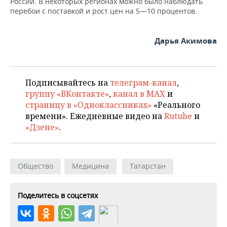
ВОДНЫЕ ВИДЫ СПОРТА
ОБРАЗОВАНИЕ
России. В некоторых регионах можно было наблюдать
перебои с поставкой и рост цен на 5—10 процентов.
ХОККЕЙ С МЯЧОМ
ПРОИСШЕСТВИЯ
Дарья Акимова
Подписывайтесь на
телеграм-канал
,
группу «ВКонтакте»
,
канал в MAX
и
страницу в «Одноклассниках»
«Реального
времени». Ежедневные видео на
Rutube
и
«Дзене»
.
Общество
Медицина
Татарстан
Поделитесь в соцсетях