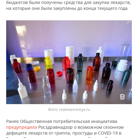
НЕФТЕХИМИЯ
бюджетов были получены средства для закупки лекарств,
на которые они были закуплены до конца текущего года.
РОЗНИЧНАЯ ТОРГОВЛЯ
НОВОСТИ ТЕХНОЛОГИЙ
МЕРОПРИЯТИЯ
НЕФТЬ
ТРАНСПОРТ
IT
НОВОСТИ МЕРОПРИЯТИЙ
СПОРТ
ОПК
УСЛУГИ
МЕДИА
ВЫЕЗДНАЯ РЕДАКЦИЯ
НОВОСТИ СПОРТА
ОБЩЕСТВО
ЭНЕРГЕТИКА
ТЕЛЕКОММУНИКАЦИИ
БИЗНЕС-БРАНЧИ
ФУТБОЛ
НОВОСТИ ОБЩЕСТВА
ФОТОГАЛЕРЕЯ
ONLINE-КОНФЕРЕНЦИИ
ХОККЕЙ
ВЛАСТЬ
СЮЖЕТЫ
ОТКРЫТАЯ ЛЕКЦИЯ
БАСКЕТБОЛ
ИНФРАСТРУКТУРА
СПРАВОЧНИК
ВОЛЕЙБОЛ
ИСТОРИЯ
СПИСОК ПЕРСОН
ПОЛНАЯ ВЕРСИЯ
Фото: realnoevremya.ru
КИБЕРСПОРТ
КУЛЬТУРА
СПИСОК КОМПАНИЙ
Ранее Общественная потребительская инициатива
ФИГУРНОЕ КАТАНИЕ
МЕДИЦИНА
предупредила
Росздравнадзор о возможном сезонном
дефиците лекарств от гриппа, простуды и COVID-19 в