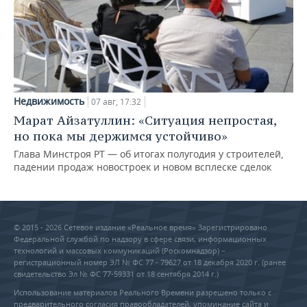
Недвижимость
07 авг, 17:32
Марат Айзатуллин: «Ситуация непростая,
но пока мы держимся устойчиво»
Глава Минстроя РТ — об итогах полугодия у строителей,
падении продаж новостроек и новом всплеске сделок
© 2015 - 2026 Сетевое издание «Реальное время» Зарегистрировано
Федеральной службой по надзору в сфере связи, информационных
технологий и массовых коммуникаций (Роскомнадзор) –
регистрационный номер ЭЛ № ФС 77 - 79627 от 18 декабря 2020 г. (ранее
свидетельство Эл № ФС 77-59331 от 18 сентября 2014 г.)
Использование материалов Реального Времени разрешено только с
предварительного согласия правообладателей, упоминание сайта и