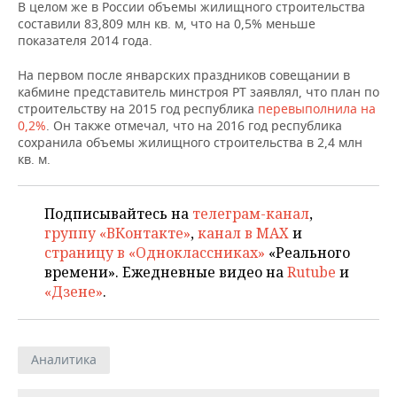
НЕФТЕХИМИЯ
В целом же в России объемы жилищного строительства
составили 83,809 млн кв. м, что на 0,5% меньше
РОЗНИЧНАЯ ТОРГОВЛЯ
НОВОСТИ ТЕХНОЛОГИЙ
МЕРОПРИЯТИЯ
показателя 2014 года.
НЕФТЬ
ТРАНСПОРТ
IT
НОВОСТИ МЕРОПРИЯТИЙ
СПОРТ
На первом после январских праздников совещании в
ОПК
кабмине представитель минстроя РТ заявлял, что план по
строительству на 2015 год республика
перевыполнила на
УСЛУГИ
МЕДИА
ВЫЕЗДНАЯ РЕДАКЦИЯ
НОВОСТИ СПОРТА
ОБЩЕСТВО
0,2%
. Он также отмечал, что на 2016 год республика
ЭНЕРГЕТИКА
сохранила объемы жилищного строительства в 2,4 млн
ТЕЛЕКОММУНИКАЦИИ
БИЗНЕС-БРАНЧИ
ФУТБОЛ
НОВОСТИ ОБЩЕСТВА
ФОТОГАЛЕРЕЯ
кв. м.
ONLINE-КОНФЕРЕНЦИИ
ХОККЕЙ
ВЛАСТЬ
СЮЖЕТЫ
Подписывайтесь на
телеграм-канал
,
группу «ВКонтакте»
,
канал в MAX
и
ОТКРЫТАЯ ЛЕКЦИЯ
БАСКЕТБОЛ
ИНФРАСТРУКТУРА
СПРАВОЧНИК
страницу в «Одноклассниках»
«Реального
времени». Ежедневные видео на
Rutube
и
ВОЛЕЙБОЛ
ИСТОРИЯ
СПИСОК ПЕРСОН
ПОЛНАЯ ВЕРСИЯ
«Дзене»
.
КИБЕРСПОРТ
КУЛЬТУРА
СПИСОК КОМПАНИЙ
ФИГУРНОЕ КАТАНИЕ
МЕДИЦИНА
Аналитика