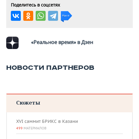
ВОДНЫЕ ВИДЫ СПОРТА
ОБРАЗОВАНИЕ
Поделитесь в соцсетях
ХОККЕЙ С МЯЧОМ
ПРОИСШЕСТВИЯ
«Реальное время» в Дзен
НОВОСТИ ПАРТНЕРОВ
Сюжеты
XVI саммит БРИКС в Казани
499
МАТЕРИАЛОВ