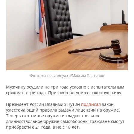
ВОДНЫЕ ВИДЫ СПОРТА
ОБРАЗОВАНИЕ
ХОККЕЙ С МЯЧОМ
ПРОИСШЕСТВИЯ
realnoevremya.ru/Максим Платонов
Мужчину осудили на три года условно с испытательным
сроком на три года. Приговор вступил в законную силу.
Президент России Владимир Путин
подписал
закон,
ужесточающий правила выдачи лицензий на оружие.
Теперь охотничье оружие и гладкоствольное
длинноствольное оружие самообороны граждане смогут
приобрести с 21 года, а не с 18 лет.