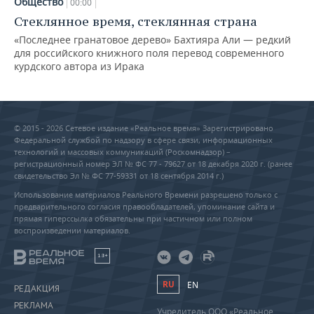
Общество
00:00
Стеклянное время, стеклянная страна
«Последнее гранатовое дерево» Бахтияра Али — редкий
для российского книжного поля перевод современного
курдского автора из Ирака
© 2015 - 2026 Сетевое издание «Реальное время» Зарегистрировано
Федеральной службой по надзору в сфере связи, информационных
технологий и массовых коммуникаций (Роскомнадзор) –
регистрационный номер ЭЛ № ФС 77 - 79627 от 18 декабря 2020 г. (ранее
свидетельство Эл № ФС 77-59331 от 18 сентября 2014 г.)
Использование материалов Реального Времени разрешено только с
предварительного согласия правообладателей, упоминание сайта и
прямая гиперссылка обязательны при частичном или полном
воспроизведении материалов.
18+
RU
EN
РЕДАКЦИЯ
РЕКЛАМА
Учредитель ООО «Реальное