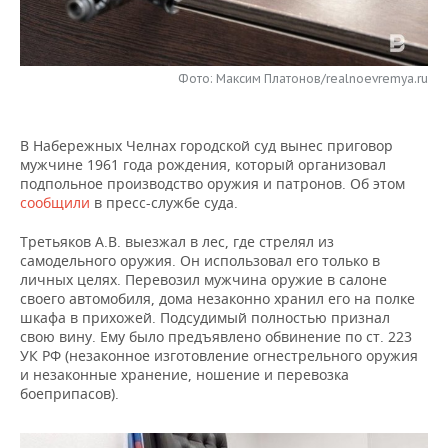
НЕФТЕХИМИЯ
РОЗНИЧНАЯ ТОРГОВЛЯ
НОВОСТИ ТЕХНОЛОГИЙ
МЕРОПРИЯТИЯ
НЕФТЬ
Фото: Максим Платонов/realnoevremya.ru
ТРАНСПОРТ
IT
НОВОСТИ МЕРОПРИЯТИЙ
СПОРТ
ОПК
УСЛУГИ
МЕДИА
ВЫЕЗДНАЯ РЕДАКЦИЯ
НОВОСТИ СПОРТА
ОБЩЕСТВО
ЭНЕРГЕТИКА
В Набережных Челнах городской суд вынес приговор
мужчине 1961 года рождения, который организовал
ТЕЛЕКОММУНИКАЦИИ
БИЗНЕС-БРАНЧИ
ФУТБОЛ
НОВОСТИ ОБЩЕСТВА
ФОТОГАЛЕРЕЯ
подпольное производство оружия и патронов. Об этом
сообщили
в пресс-службе суда.
ONLINE-КОНФЕРЕНЦИИ
ХОККЕЙ
ВЛАСТЬ
СЮЖЕТЫ
Третьяков А.В. выезжал в лес, где стрелял из
самодельного оружия. Он использовал его только в
ОТКРЫТАЯ ЛЕКЦИЯ
БАСКЕТБОЛ
ИНФРАСТРУКТУРА
СПРАВОЧНИК
личных целях. Перевозил мужчина оружие в салоне
своего автомобиля, дома незаконно хранил его на полке
ВОЛЕЙБОЛ
ИСТОРИЯ
СПИСОК ПЕРСОН
ПОЛНАЯ ВЕРСИЯ
шкафа в прихожей. Подсудимый полностью признал
свою вину. Ему было предъявлено обвинение по ст. 223
УК РФ (незаконное изготовление огнестрельного оружия
КИБЕРСПОРТ
КУЛЬТУРА
СПИСОК КОМПАНИЙ
и незаконные хранение, ношение и перевозка
боеприпасов).
ФИГУРНОЕ КАТАНИЕ
МЕДИЦИНА