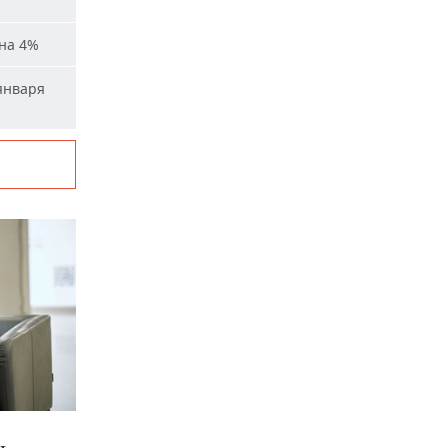
на 4%
января