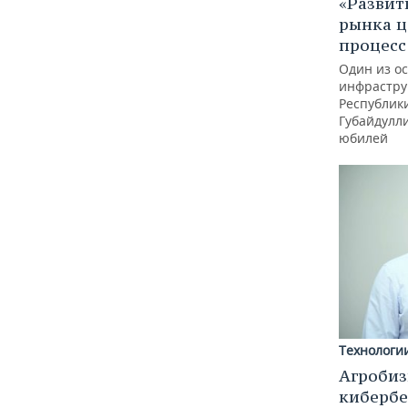
«Развит
рынка ц
процес
Один из о
инфрастру
Республик
Губайдулл
юбилей
Технологи
Агробиз
кибербе