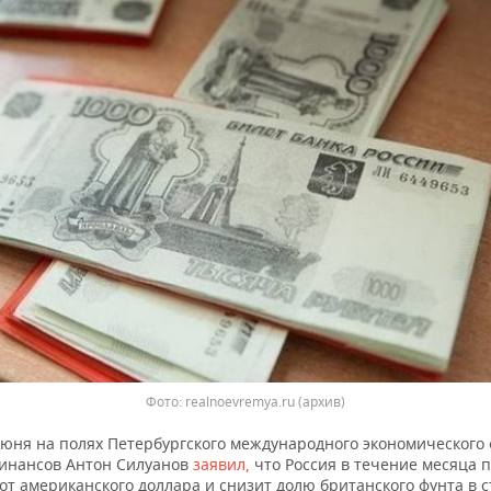
Фото: realnoevremya.ru (архив)
июня на полях Петербургского международного экономического
инансов Антон Силуанов
заявил,
что Россия в течение месяца 
от американского доллара и снизит долю британского фунта в с