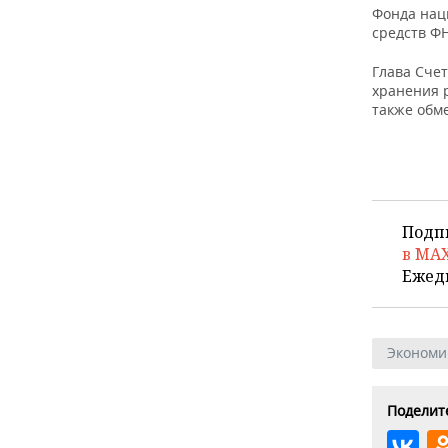
Фонда нац
средств Ф
Глава Сче
хранения 
также обм
Подп
в MA
Ежед
Экономи
Поделите