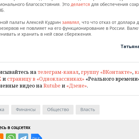
ионального благосостояния. Это
делается
для обеспечения сох
НБ.
тной палаты Алексей Кудрин
заявлял
, что что отказ от доллара 
резервов не повлияет на его функционирование в России. Вал
енивать и хранить в ней свои сбережения.
Татьян
исывайтесь на
телеграм-канал
,
группу «ВКонтакте»
,
к
X
и
страницу в «Одноклассниках»
«Реального времени»
невные видео на
Rutube
и
«Дзене»
.
ка
Финансы
Общество
Власть
сь в соцсетях