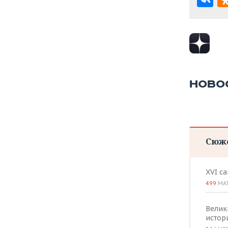
НОВО
Сюж
XVI с
499
МА
Велик
истор