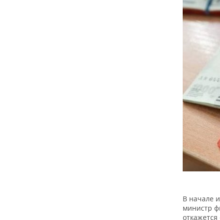
ВОДНЫЕ ВИДЫ СПОРТА
ОБРАЗОВАНИЕ
ХОККЕЙ С МЯЧОМ
ПРОИСШЕСТВИЯ
В начале 
министр ф
откажется 