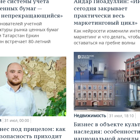
ие системы учета
Айдар Гибадуллин: «И
енных бумаг —
сегодня закрывает
с непрекращающийся»
практически весь
маркетинговый цикл»
снователей учетной
ктуры рынка ценных бумаг
Как нейросети изменили инте
и Татарстан Еркин
маркетинг и что делать, чтоб
ин встречает 80-летний
оставаться на гребне волны
Недвижимость
31 июл, 18:10
и
31 июл, 00:00
Бизнес в объекте куль
нес под прицелом: как
наследия: особенност
зопасность приходит
национальной аренды