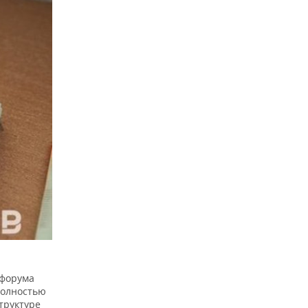
 форума
полностью
труктуре