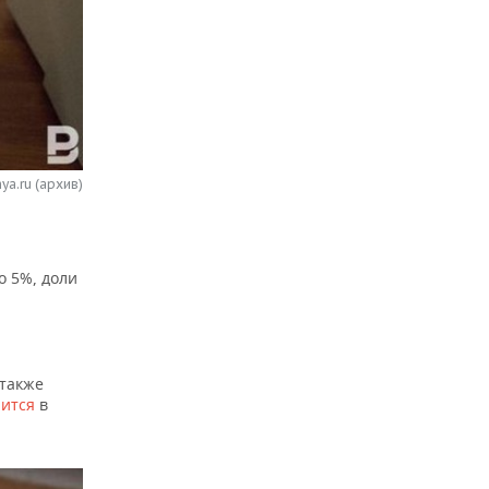
ya.ru (архив)
о 5%, доли
 также
рится
в