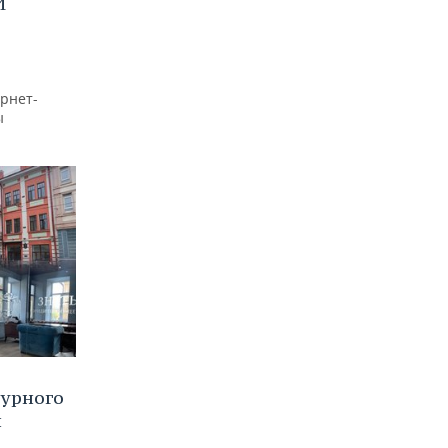
И
рнет-
ы
турного
и