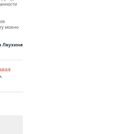
ранности
для
юту можно
а Леухина
анал
.