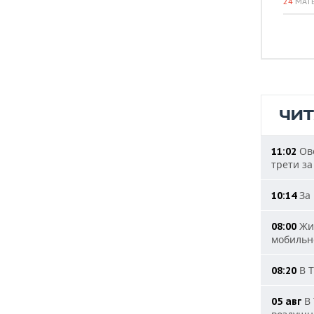
24
МАТ
ЧИ
Ове
11:02
трети за
За 
10:14
Жит
08:00
мобильн
В Т
08:20
В 
05 авг