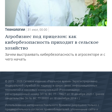
Технологии
31 июл, 00:00
Агробизнес под прицелом: как
кибербезопасность приходит в сельское
хозяйство
Зачем выстраивать кибербезопасность в агросекторе и с
чего начать
© 2015 - 2026 Сетевое издание «Реальное время» Зарегистрировано
Федеральной службой по надзору в сфере связи, информационных
технологий и массовых коммуникаций (Роскомнадзор) –
регистрационный номер ЭЛ № ФС 77 - 79627 от 18 декабря 2020 г. (ранее
свидетельство Эл № ФС 77-59331 от 18 сентября 2014 г.)
Использование материалов Реального Времени разрешено только с
предварительного согласия правообладателей, упоминание сайта и