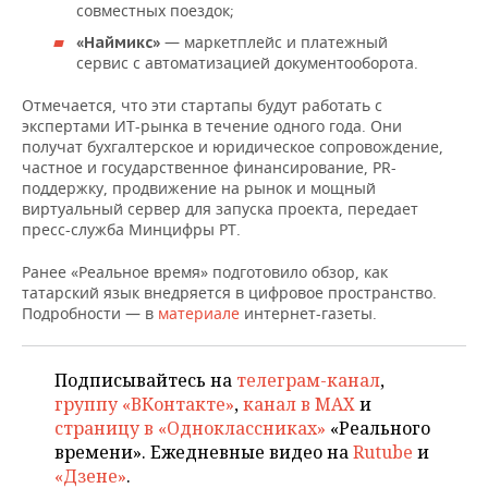
ВОДНЫЕ ВИДЫ СПОРТА
ОБРАЗОВАНИЕ
совместных поездок;
— маркетплейс и платежный
«Наймикс»
ХОККЕЙ С МЯЧОМ
ПРОИСШЕСТВИЯ
сервис с автоматизацией документооборота.
Отмечается, что эти стартапы будут работать с
экспертами ИТ-рынка в течение одного года. Они
получат бухгалтерское и юридическое сопровождение,
частное и государственное финансирование, PR-
поддержку, продвижение на рынок и мощный
виртуальный сервер для запуска проекта, передает
пресс-служба Минцифры РТ.
Ранее «Реальное время» подготовило обзор, как
татарский язык внедряется в цифровое пространство.
Подробности — в
материале
интернет-газеты.
Подписывайтесь на
телеграм-канал
,
группу «ВКонтакте»
,
канал в MAX
и
страницу в «Одноклассниках»
«Реального
времени». Ежедневные видео на
Rutube
и
«Дзене»
.