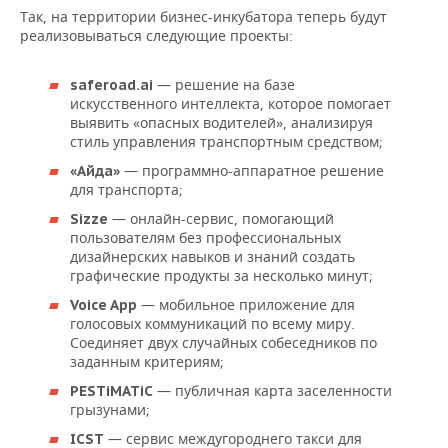
НЕФТЕХИМИЯ
Так, на территории бизнес-инкубатора теперь будут
реализовываться следующие проекты:
РОЗНИЧНАЯ ТОРГОВЛЯ
НОВОСТИ ТЕХНОЛОГИЙ
МЕРОПРИЯТИЯ
НЕФТЬ
ТРАНСПОРТ
IT
НОВОСТИ МЕРОПРИЯТИЙ
СПОРТ
— решение на базе
saferoad.ai
ОПК
искусственного интеллекта, которое помогает
выявить «опасных водителей», анализируя
УСЛУГИ
МЕДИА
ВЫЕЗДНАЯ РЕДАКЦИЯ
НОВОСТИ СПОРТА
ОБЩЕСТВО
стиль управления транспортным средством;
ЭНЕРГЕТИКА
— программно-аппаратное решение
«Айда»
ТЕЛЕКОММУНИКАЦИИ
БИЗНЕС-БРАНЧИ
ФУТБОЛ
НОВОСТИ ОБЩЕСТВА
ФОТОГАЛЕРЕЯ
для транспорта;
— онлайн-сервис, помогающий
Sizze
ONLINE-КОНФЕРЕНЦИИ
ХОККЕЙ
ВЛАСТЬ
СЮЖЕТЫ
пользователям без профессиональных
дизайнерских навыков и знаний создать
ОТКРЫТАЯ ЛЕКЦИЯ
БАСКЕТБОЛ
ИНФРАСТРУКТУРА
СПРАВОЧНИК
графические продукты за несколько минут;
— мобильное приложение для
Voice App
ВОЛЕЙБОЛ
ИСТОРИЯ
СПИСОК ПЕРСОН
ПОЛНАЯ ВЕРСИЯ
голосовых коммуникаций по всему миру.
Соединяет двух случайных собеседников по
КИБЕРСПОРТ
КУЛЬТУРА
СПИСОК КОМПАНИЙ
заданным критериям;
— публичная карта заселенности
PESTiMATiC
ФИГУРНОЕ КАТАНИЕ
МЕДИЦИНА
грызунами;
— сервис междугороднего такси для
ICST