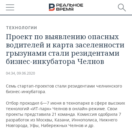
РЕГИОНЫ
ТЕХНОЛОГИИ
Проект по выявлению опасных
БАШКОРТОСТАН
НОВОСТИ
водителей и карта заселенности
ТАТАРСТАН
АНАЛИТИКА
грызунами стали резидентами
бизнес-инкубатора Челнов
УДМУРТИЯ
НОВОСТИ АНАЛИТИКИ
ЭКОНОМИКА
04:34, 09.06.2020
ДЕКЛАРАЦИИ О ДОХОДАХ
НОВОСТИ ЭКОНОМИКИ
ПРОМЫШЛЕННОСТЬ
Семь стартап-проектов стали резидентами челнинского
КОРОЛИ ГОСЗАКАЗА ПФО
ФИНАНСЫ
НОВОСТИ
НЕДВИЖИМОСТЬ
бизнес-инкубатора.
ПРОМЫШЛЕННОСТИ
ВУЗЫ ТАТАРСТАНА
БАНКИ
НОВОСТИ НЕДВИЖИМОСТИ
АВТО
Отбор проходил 6—7 июня в технопарке в сфере высоких
АГРОПРОМ
технологий «ИТ-парк» Челнов в онлайн-режиме. Свои
проекты представила 21 команда. Комиссия одобрила 7
КОМУ ПРИНАДЛЕЖАТ
БЮДЖЕТ
НОВОСТИ АВТО
БИЗНЕС
разработок из Москвы, Казани, Иннополиса, Нижнего
ТОРГОВЫЕ ЦЕНТРЫ
МАШИНОСТРОЕНИЕ
ТАТАРСТАНА
Новгорода, Уфы, Набережных Челнов и др.
ИНВЕСТИЦИИ
НОВОСТИ БИЗНЕСА
ТЕХНОЛОГИИ