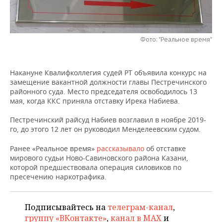
НЕФТЕХИМИЯ
РОЗНИЧНАЯ ТОРГОВЛЯ
НОВОСТИ ТЕХНОЛОГИЙ
МЕРОПРИЯТИЯ
НЕФТЬ
Фото: "Реальное время"
ТРАНСПОРТ
IT
НОВОСТИ МЕРОПРИЯТИЙ
СПОРТ
ОПК
УСЛУГИ
МЕДИА
ВЫЕЗДНАЯ РЕДАКЦИЯ
НОВОСТИ СПОРТА
ОБЩЕСТВО
ЭНЕРГЕТИКА
Накануне Квалифколлегия судей РТ объявила конкурс на
замещение вакантной должности главы Пестречинского
ТЕЛЕКОММУНИКАЦИИ
БИЗНЕС-БРАНЧИ
ФУТБОЛ
НОВОСТИ ОБЩЕСТВА
ФОТОГАЛЕРЕЯ
районного суда. Место председателя освободилось 13
мая, когда ККС приняла отставку Ирека Набиева.
ONLINE-КОНФЕРЕНЦИИ
ХОККЕЙ
ВЛАСТЬ
СЮЖЕТЫ
Пестречинский райсуд Набиев возглавил в ноябре 2019-
го, до этого 12 лет он руководил Менделеевским судом.
ОТКРЫТАЯ ЛЕКЦИЯ
БАСКЕТБОЛ
ИНФРАСТРУКТУРА
СПРАВОЧНИК
Ранее «Реальное время»
рассказывало
об отставке
ВОЛЕЙБОЛ
ИСТОРИЯ
СПИСОК ПЕРСОН
ПОЛНАЯ ВЕРСИЯ
мирового судьи Ново-Савиновского района Казани,
которой предшествовала операция силовиков по
пресечению наркотрафика.
КИБЕРСПОРТ
КУЛЬТУРА
СПИСОК КОМПАНИЙ
ФИГУРНОЕ КАТАНИЕ
МЕДИЦИНА
Подписывайтесь на
телеграм-канал
,
группу «ВКонтакте»
,
канал в MAX
и