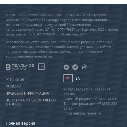
© 2015 - 2026 Сетевое издание «Реальное время» Зарегистрировано
Федеральной службой по надзору в сфере связи, информационных
технологий и массовых коммуникаций (Роскомнадзор) –
регистрационный номер ЭЛ № ФС 77 - 79627 от 18 декабря 2020 г. (ранее
свидетельство Эл № ФС 77-59331 от 18 сентября 2014 г.)
Использование материалов Реального Времени разрешено только с
предварительного согласия правообладателей, упоминание сайта и
прямая гиперссылка обязательны при частичном или полном
воспроизведении материалов.
18+
RU
EN
РЕДАКЦИЯ
РЕКЛАМА
Учредитель ООО «Реальное
ПРАВОВАЯ ИНФОРМАЦИЯ
время»
Главный редактор Саушина А.А.
ПОЛИТИКА О ПЕРСОНАЛЬНЫХ
Телефон редакции: +7 (843) 222-
ДАННЫХ
90-80
info@realnoevremya.ru
Полная версия