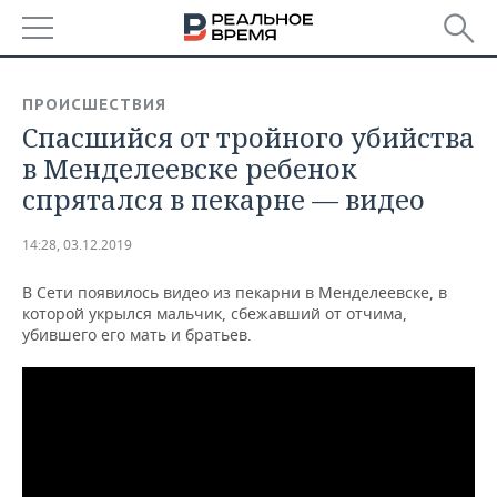
РЕГИОНЫ
ПРОИСШЕСТВИЯ
Спасшийся от тройного убийства
БАШКОРТОСТАН
НОВОСТИ
в Менделеевске ребенок
ТАТАРСТАН
АНАЛИТИКА
спрятался в пекарне — видео
УДМУРТИЯ
НОВОСТИ АНАЛИТИКИ
ЭКОНОМИКА
14:28, 03.12.2019
ДЕКЛАРАЦИИ О ДОХОДАХ
НОВОСТИ ЭКОНОМИКИ
ПРОМЫШЛЕННОСТЬ
В Сети появилось видео из пекарни в Менделеевске, в
которой укрылся мальчик, сбежавший от отчима,
КОРОЛИ ГОСЗАКАЗА ПФО
ФИНАНСЫ
НОВОСТИ
НЕДВИЖИМОСТЬ
убившего его мать и братьев.
ПРОМЫШЛЕННОСТИ
ВУЗЫ ТАТАРСТАНА
БАНКИ
НОВОСТИ НЕДВИЖИМОСТИ
АВТО
АГРОПРОМ
КОМУ ПРИНАДЛЕЖАТ
БЮДЖЕТ
НОВОСТИ АВТО
БИЗНЕС
ТОРГОВЫЕ ЦЕНТРЫ
МАШИНОСТРОЕНИЕ
ТАТАРСТАНА
ИНВЕСТИЦИИ
НОВОСТИ БИЗНЕСА
ТЕХНОЛОГИИ