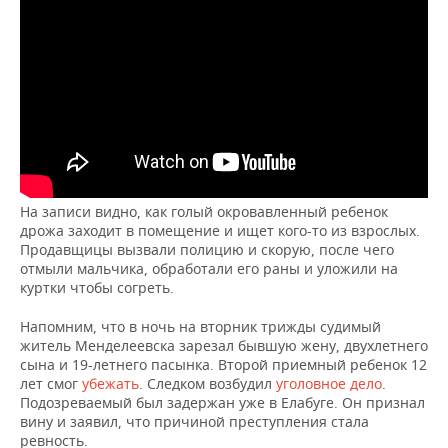
НЕФТЕХИМИЯ
РОЗНИЧНАЯ ТОРГОВЛЯ
НОВОСТИ ТЕХНОЛОГИЙ
МЕРОПРИЯТИЯ
НЕФТЬ
ТРАНСПОРТ
IT
НОВОСТИ МЕРОПРИЯТИЙ
СПОРТ
ОПК
УСЛУГИ
МЕДИА
ВЫЕЗДНАЯ РЕДАКЦИЯ
НОВОСТИ СПОРТА
ОБЩЕСТВО
ЭНЕРГЕТИКА
ТЕЛЕКОММУНИКАЦИИ
БИЗНЕС-БРАНЧИ
ФУТБОЛ
НОВОСТИ ОБЩЕСТВА
ФОТОГАЛЕРЕЯ
На записи видно, как голый окровавленный ребенок
ONLINE-КОНФЕРЕНЦИИ
ХОККЕЙ
ВЛАСТЬ
СЮЖЕТЫ
дрожа заходит в помещение и ищет кого-то из взрослых.
Продавщицы вызвали полицию и скорую, после чего
ОТКРЫТАЯ ЛЕКЦИЯ
БАСКЕТБОЛ
ИНФРАСТРУКТУРА
СПРАВОЧНИК
отмыли мальчика, обработали его раны и уложили на
куртки чтобы согреть.
ВОЛЕЙБОЛ
ИСТОРИЯ
СПИСОК ПЕРСОН
ПОЛНАЯ ВЕРСИЯ
Напомним, что в ночь на вторник трижды судимый
житель Менделеевска зарезал бывшую жену, двухлетнего
КИБЕРСПОРТ
КУЛЬТУРА
СПИСОК КОМПАНИЙ
сына и 19-летнего пасынка. Второй приемный ребенок 12
лет смог
убежать
. Следком возбудил
уголовное дело
.
Подозреваемый был задержан уже в Елабуге. Он признал
ФИГУРНОЕ КАТАНИЕ
МЕДИЦИНА
вину и заявил, что причиной преступления стала
ревность.