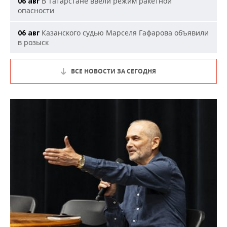
В Татарстане ввели режим ракетной
06 авг
опасности
Казанского судью Марселя Гафарова объявили
06 авг
в розыск
ВСЕ НОВОСТИ ЗА СЕГОДНЯ