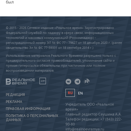
был
© 2015 - 2026 Сетевое издание «Реальное время» Зарегистрировано
Федеральной службой по надзору в сфере связи, информационных
технологий и массовых коммуникаций (Роскомнадзор) –
регистрационный номер ЭЛ № ФС 77 - 79627 от 18 декабря 2020 г. (ранее
свидетельство Эл № ФС 77-59331 от 18 сентября 2014 г.)
Использование материалов Реального Времени разрешено только с
предварительного согласия правообладателей, упоминание сайта и
прямая гиперссылка обязательны при частичном или полном
воспроизведении материалов.
18+
RU
EN
РЕДАКЦИЯ
РЕКЛАМА
Учредитель ООО «Реальное
ПРАВОВАЯ ИНФОРМАЦИЯ
время»
Главный редактор Саушина А.А.
ПОЛИТИКА О ПЕРСОНАЛЬНЫХ
Телефон редакции: +7 (843) 222-
ДАННЫХ
90-80
info@realnoevremya.ru