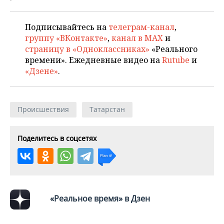
ВОДНЫЕ ВИДЫ СПОРТА
ОБРАЗОВАНИЕ
ХОККЕЙ С МЯЧОМ
ПРОИСШЕСТВИЯ
Подписывайтесь на
телеграм-канал
,
группу «ВКонтакте»
,
канал в MAX
и
страницу в «Одноклассниках»
«Реального
времени». Ежедневные видео на
Rutube
и
«Дзене»
.
Происшествия
Татарстан
Поделитесь в соцсетях
«Реальное время» в Дзен