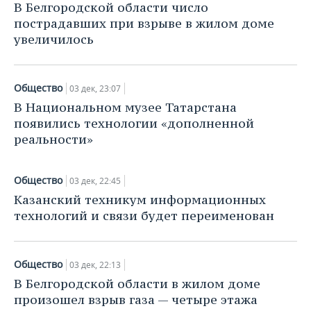
НЕФТЕХИМИЯ
В Белгородской области число
пострадавших при взрыве в жилом доме
РОЗНИЧНАЯ ТОРГОВЛЯ
НОВОСТИ ТЕХНОЛОГИЙ
МЕРОПРИЯТИЯ
НЕФТЬ
увеличилось
ТРАНСПОРТ
IT
НОВОСТИ МЕРОПРИЯТИЙ
СПОРТ
ОПК
Общество
УСЛУГИ
МЕДИА
ВЫЕЗДНАЯ РЕДАКЦИЯ
НОВОСТИ СПОРТА
03 дек, 23:07
ОБЩЕСТВО
ЭНЕРГЕТИКА
В Национальном музее Татарстана
ТЕЛЕКОММУНИКАЦИИ
БИЗНЕС-БРАНЧИ
ФУТБОЛ
НОВОСТИ ОБЩЕСТВА
ФОТОГАЛЕРЕЯ
появились технологии «дополненной
реальности»
ONLINE-КОНФЕРЕНЦИИ
ХОККЕЙ
ВЛАСТЬ
СЮЖЕТЫ
Общество
03 дек, 22:45
ОТКРЫТАЯ ЛЕКЦИЯ
БАСКЕТБОЛ
ИНФРАСТРУКТУРА
СПРАВОЧНИК
Казанский техникум информационных
технологий и связи будет переименован
ВОЛЕЙБОЛ
ИСТОРИЯ
СПИСОК ПЕРСОН
ПОЛНАЯ ВЕРСИЯ
КИБЕРСПОРТ
КУЛЬТУРА
СПИСОК КОМПАНИЙ
Общество
03 дек, 22:13
ФИГУРНОЕ КАТАНИЕ
МЕДИЦИНА
В Белгородской области в жилом доме
произошел взрыв газа — четыре этажа