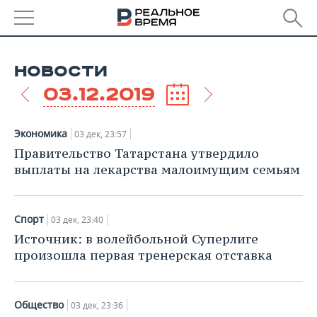
РЕГИОНЫ
НОВОСТИ
БАШКОРТОСТАН
НОВОСТИ
03.12.2019
ТАТАРСТАН
АНАЛИТИКА
Экономика
03 дек, 23:57
УДМУРТИЯ
НОВОСТИ АНАЛИТИКИ
ЭКОНОМИКА
Правительство Татарстана утвердило
выплаты на лекарства малоимущим семьям
ДЕКЛАРАЦИИ О ДОХОДАХ
НОВОСТИ ЭКОНОМИКИ
ПРОМЫШЛЕННОСТЬ
КОРОЛИ ГОСЗАКАЗА ПФО
ФИНАНСЫ
НОВОСТИ
НЕДВИЖИМОСТЬ
Спорт
03 дек, 23:40
ПРОМЫШЛЕННОСТИ
Источник: в волейбольной Суперлиге
ВУЗЫ ТАТАРСТАНА
БАНКИ
НОВОСТИ НЕДВИЖИМОСТИ
АВТО
произошла первая тренерская отставка
АГРОПРОМ
КОМУ ПРИНАДЛЕЖАТ
БЮДЖЕТ
НОВОСТИ АВТО
БИЗНЕС
ТОРГОВЫЕ ЦЕНТРЫ
МАШИНОСТРОЕНИЕ
ТАТАРСТАНА
Общество
03 дек, 23:36
ИНВЕСТИЦИИ
НОВОСТИ БИЗНЕСА
ТЕХНОЛОГИИ