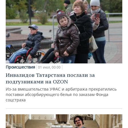
ВОДНЫЕ ВИДЫ СПОРТА
ОБРАЗОВАНИЕ
ХОККЕЙ С МЯЧОМ
ПРОИСШЕСТВИЯ
Происшествия
01 июл, 00:00
Инвалидов Татарстана послали за
подгузниками на OZON
Из-за вмешательства УФАС и арбитража прекратились
поставки абсорбирующего белья по заказам Фонда
соцстраха