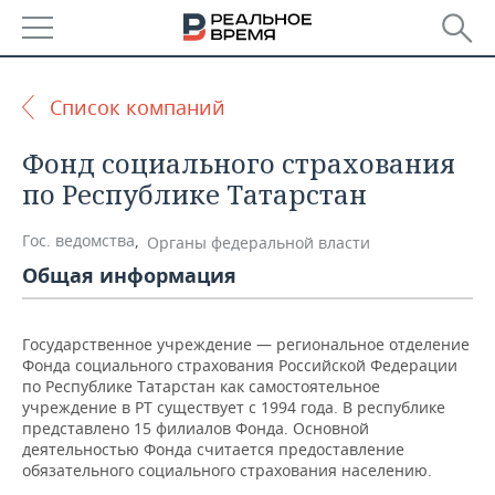
РЕГИОНЫ
Список компаний
БАШКОРТОСТАН
НОВОСТИ
Фонд социального страхования
ТАТАРСТАН
АНАЛИТИКА
по Республике Татарстан
УДМУРТИЯ
НОВОСТИ АНАЛИТИКИ
ЭКОНОМИКА
Гос. ведомства
,
Органы федеральной власти
Общая информация
ДЕКЛАРАЦИИ О ДОХОДАХ
НОВОСТИ ЭКОНОМИКИ
ПРОМЫШЛЕННОСТЬ
КОРОЛИ ГОСЗАКАЗА ПФО
ФИНАНСЫ
НОВОСТИ
НЕДВИЖИМОСТЬ
Государственное учреждение — региональное отделение
ПРОМЫШЛЕННОСТИ
Фонда социального страхования Российской Федерации
ВУЗЫ ТАТАРСТАНА
БАНКИ
НОВОСТИ НЕДВИЖИМОСТИ
АВТО
по Республике Татарстан как самостоятельное
АГРОПРОМ
учреждение в РТ существует с 1994 года. В республике
представлено 15 филиалов Фонда. Основной
КОМУ ПРИНАДЛЕЖАТ
БЮДЖЕТ
НОВОСТИ АВТО
БИЗНЕС
деятельностью Фонда считается предоставление
ТОРГОВЫЕ ЦЕНТРЫ
МАШИНОСТРОЕНИЕ
ТАТАРСТАНА
обязательного социального страхования населению.
ИНВЕСТИЦИИ
НОВОСТИ БИЗНЕСА
ТЕХНОЛОГИИ