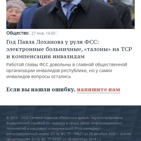
Общество
27 янв, 14:00
Год Павла Лоханова у руля ФСС:
электронные больничные, «талоны» на ТСР
и компенсации инвалидам
Работой главы ФСС довольны в главной общественной
организации инвалидов республики, но у самих
инвалидов вопросы остались
Если вы нашли ошибку,
напишите нам
© 2015 - 2026 Сетевое издание «Реальное время» Зарегистрировано
Федеральной службой по надзору в сфере связи, информационных
технологий и массовых коммуникаций (Роскомнадзор) –
регистрационный номер ЭЛ № ФС 77 - 79627 от 18 декабря 2020 г. (ранее
свидетельство Эл № ФС 77-59331 от 18 сентября 2014 г.)