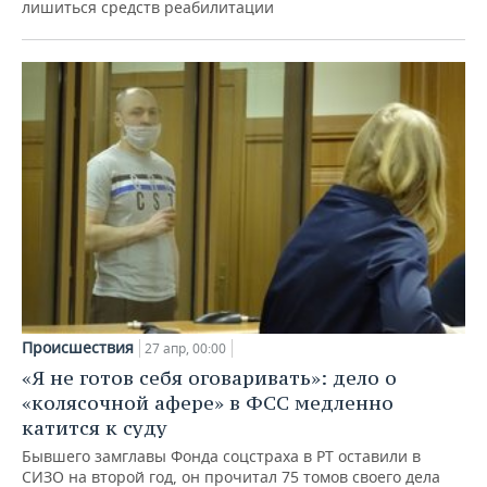
лишиться средств реабилитации
Происшествия
27 апр, 00:00
«Я не готов себя оговаривать»: дело о
«колясочной афере» в ФСС медленно
катится к суду
Бывшего замглавы Фонда соцстраха в РТ оставили в
СИЗО на второй год, он прочитал 75 томов своего дела