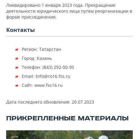
НЕФТЕХИМИЯ
Ликвидировано 1 января 2023 года. Прекращение
деятельности юридического лица путем реорганизации в
РОЗНИЧНАЯ ТОРГОВЛЯ
НОВОСТИ ТЕХНОЛОГИЙ
МЕРОПРИЯТИЯ
НЕФТЬ
форме присоединения.
ТРАНСПОРТ
IT
НОВОСТИ МЕРОПРИЯТИЙ
СПОРТ
Контакты
ОПК
УСЛУГИ
МЕДИА
ВЫЕЗДНАЯ РЕДАКЦИЯ
НОВОСТИ СПОРТА
ОБЩЕСТВО
ЭНЕРГЕТИКА
Регион: Татарстан
ТЕЛЕКОММУНИКАЦИИ
БИЗНЕС-БРАНЧИ
ФУТБОЛ
НОВОСТИ ОБЩЕСТВА
ФОТОГАЛЕРЕЯ
Город: Казань
Телефон: (843) 292-00-95
ONLINE-КОНФЕРЕНЦИИ
ХОККЕЙ
ВЛАСТЬ
СЮЖЕТЫ
Email: Info@ro16.fss.ru
ОТКРЫТАЯ ЛЕКЦИЯ
БАСКЕТБОЛ
ИНФРАСТРУКТУРА
СПРАВОЧНИК
Сайт: www.fss16.ru
ВОЛЕЙБОЛ
ИСТОРИЯ
СПИСОК ПЕРСОН
ПОЛНАЯ ВЕРСИЯ
Дата последнего обновления:
20.07.2023
КИБЕРСПОРТ
КУЛЬТУРА
СПИСОК КОМПАНИЙ
ПРИКРЕПЛЕННЫЕ МАТЕРИАЛЫ
ФИГУРНОЕ КАТАНИЕ
МЕДИЦИНА