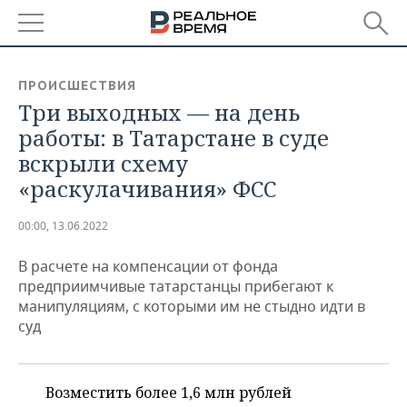
РЕГИОНЫ
ПРОИСШЕСТВИЯ
Три выходных — на день
БАШКОРТОСТАН
НОВОСТИ
работы: в Татарстане в суде
ТАТАРСТАН
АНАЛИТИКА
вскрыли схему
«раскулачивания» ФСС
УДМУРТИЯ
НОВОСТИ АНАЛИТИКИ
ЭКОНОМИКА
00:00, 13.06.2022
ДЕКЛАРАЦИИ О ДОХОДАХ
НОВОСТИ ЭКОНОМИКИ
ПРОМЫШЛЕННОСТЬ
В расчете на компенсации от фонда
КОРОЛИ ГОСЗАКАЗА ПФО
ФИНАНСЫ
НОВОСТИ
НЕДВИЖИМОСТЬ
предприимчивые татарстанцы прибегают к
ПРОМЫШЛЕННОСТИ
манипуляциям, с которыми им не стыдно идти в
ВУЗЫ ТАТАРСТАНА
БАНКИ
НОВОСТИ НЕДВИЖИМОСТИ
АВТО
суд
АГРОПРОМ
КОМУ ПРИНАДЛЕЖАТ
БЮДЖЕТ
НОВОСТИ АВТО
БИЗНЕС
ТОРГОВЫЕ ЦЕНТРЫ
МАШИНОСТРОЕНИЕ
ТАТАРСТАНА
Возместить более 1,6 млн рублей
ИНВЕСТИЦИИ
НОВОСТИ БИЗНЕСА
ТЕХНОЛОГИИ