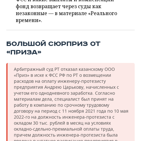
ВОДНЫЕ ВИДЫ СПОРТА
ОБРАЗОВАНИЕ
фонд возвращает через суды как
незаконные — в материале «Реального
ХОККЕЙ С МЯЧОМ
ПРОИСШЕСТВИЯ
времени».
БОЛЬШОЙ СЮРПРИЗ ОТ
«ПРИЗА»
Арбитражный суд РТ отказал казанскому ООО
«Приз» в иске к ФСС РФ по РТ о возмещении
расходов на оплату инженеру-протезисту
предприятия Андрею Царькову, начисленных с
учетом его однодневного заработка. Согласно
материалам дела, специалист был принят на
работу в компанию по срочному трудовому
договору на период с 11 ноября 2021 года по 10 мая
2022-го на должность инженера-протезиста с
окладом 30 тыс. рублей в месяц на условиях
окладно-сдельно-премиальной оплаты труда,
причем должность инженера-протезиста была
введена в штатное расписание предприятия в