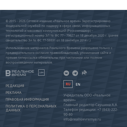
© 2015 - 2026 Сетевое издание «Реальное время» Зарегистрировано
Федеральной службой по надзору в сфере связи, информационных
технологий и массовых коммуникаций (Роскомнадзор) –
регистрационный номер ЭЛ № ФС 77 - 79627 от 18 декабря 2020 г. (ранее
свидетельство Эл № ФС 77-59331 от 18 сентября 2014 г.)
Использование материалов Реального Времени разрешено только с
предварительного согласия правообладателей, упоминание сайта и
прямая гиперссылка обязательны при частичном или полном
воспроизведении материалов.
18+
RU
EN
РЕДАКЦИЯ
РЕКЛАМА
Учредитель ООО «Реальное
ПРАВОВАЯ ИНФОРМАЦИЯ
время»
Главный редактор Саушина А.А.
ПОЛИТИКА О ПЕРСОНАЛЬНЫХ
Телефон редакции: +7 (843) 222-
ДАННЫХ
90-80
info@realnoevremya.ru