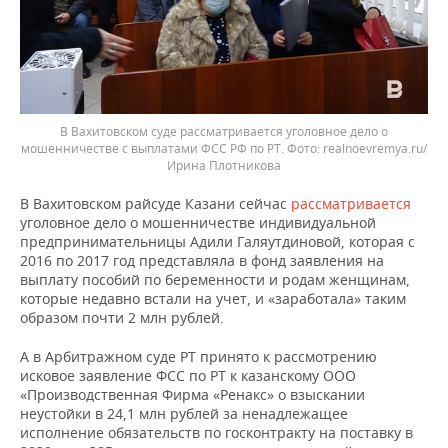
В Вахитовском суде рассматривается уголовное дело о
мошенничестве с выплатами ФСС РФ по РТ.
realnoevremya.ru/
Ирина Плотникова
В Вахитовском райсуде Казани сейчас
рассматривается
уголовное дело о мошенничестве индивидуальной
предпринимательницы Адили Галяутдиновой, которая с
2016 по 2017 год представляла в фонд заявления на
выплату пособий по беременности и родам женщинам,
которые недавно встали на учет, и «заработала» таким
образом почти 2 млн рублей.
А в Арбитражном суде РТ принято к рассмотрению
исковое заявление ФСС по РТ к казанскому ООО
«Производственная Фирма «Ренакс» о взыскании
неустойки в 24,1 млн рублей за ненадлежащее
исполнение обязательств по госконтракту на поставку в