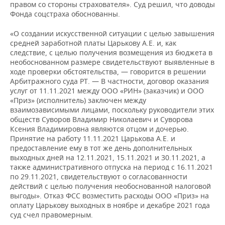
правом со стороны страхователя». Суд решил, что доводы
Фонда соцстраха обоснованны.
«О создании искусственной ситуации с целью завышения
средней заработной платы Царькову А.Е. и, как
следствие, с целью получения возмещения из бюджета в
необоснованном размере свидетельствуют выявленные в
ходе проверки обстоятельства, — говорится в решении
Арбитражного суда РТ. — В частности, договор оказания
услуг от 11.11.2021 между ООО «РИН» (заказчик) и ООО
«Приз» (исполнитель) заключен между
взаимозависимыми лицами, поскольку руководители этих
обществ Суворов Владимир Николаевич и Суворова
Ксения Владимировна являются отцом и дочерью.
Принятие на работу 11.11.2021 Царькова А.Е. и
предоставление ему в тот же день дополнительных
выходных дней на 12.11.2021, 15.11.2021 и 30.11.2021, а
также административного отпуска на период с 16.11.2021
по 29.11.2021, свидетельствуют о согласованности
действий с целью получения необоснованной налоговой
выгоды». Отказ ФСС возместить расходы ООО «Приз» на
оплату Царькову выходных в ноябре и декабре 2021 года
суд счел правомерным.