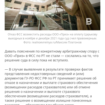
Отказ ФСС возместить расходы ООО «Приз» на оплату Царькову
выходных в ноябре и декабре 2021 года суд счел правомерным.
realnoevremya.ru/Максим Платонов
Давать пояснения по конкретному арбитражному спору с
ООО «Приз» в ФСС по РТ не стали — сослались на то, что
решение суда в силу пока не вступило.
— В случае выявления в результате проверки фактов
представления недостоверных сведений и (или)
документов ГУ-РО ФСС РФ по РТ принимает решение об
отказе в назначении и выплате страхового обеспечения
(возмещении расходов страхователя) или об отмене
решения о назначении и выплате страхового
обеспечения (возмещении расходов страхователя), а
также решение о возмещении излишне понесенных
расходов, — обрисовали там общую схему