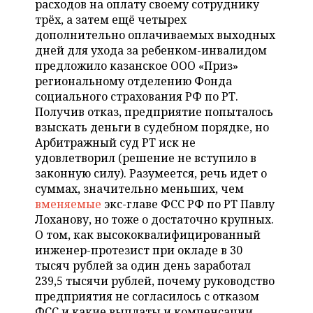
расходов на оплату своему сотруднику
НЕФТЕХИМИЯ
трёх, а затем ещё четырех
РОЗНИЧНАЯ ТОРГОВЛЯ
НОВОСТИ ТЕХНОЛОГИЙ
МЕРОПРИЯТИЯ
дополнительно оплачиваемых выходных
НЕФТЬ
дней для ухода за ребенком-инвалидом
ТРАНСПОРТ
IT
НОВОСТИ МЕРОПРИЯТИЙ
СПОРТ
предложило казанское ООО «Приз»
ОПК
региональному отделению Фонда
УСЛУГИ
МЕДИА
ВЫЕЗДНАЯ РЕДАКЦИЯ
НОВОСТИ СПОРТА
ОБЩЕСТВО
социального страхования РФ по РТ.
ЭНЕРГЕТИКА
Получив отказ, предприятие попыталось
ТЕЛЕКОММУНИКАЦИИ
БИЗНЕС-БРАНЧИ
ФУТБОЛ
НОВОСТИ ОБЩЕСТВА
ФОТОГАЛЕРЕЯ
взыскать деньги в судебном порядке, но
Арбитражный суд РТ иск не
ONLINE-КОНФЕРЕНЦИИ
ХОККЕЙ
ВЛАСТЬ
СЮЖЕТЫ
удовлетворил (решение не вступило в
законную силу). Разумеется, речь идет о
ОТКРЫТАЯ ЛЕКЦИЯ
БАСКЕТБОЛ
ИНФРАСТРУКТУРА
СПРАВОЧНИК
суммах, значительно меньших, чем
вменяемые
экс-главе ФСС РФ по РТ Павлу
ВОЛЕЙБОЛ
ИСТОРИЯ
СПИСОК ПЕРСОН
Лоханову, но тоже о достаточно крупных.
ПОЛНАЯ ВЕРСИЯ
О том, как высококвалифицированный
инженер-протезист при окладе в 30
КИБЕРСПОРТ
КУЛЬТУРА
СПИСОК КОМПАНИЙ
тысяч рублей за один день заработал
239,5 тысячи рублей, почему руководство
ФИГУРНОЕ КАТАНИЕ
МЕДИЦИНА
предприятия не согласилось с отказом
ФСС и какие выплаты и компенсации